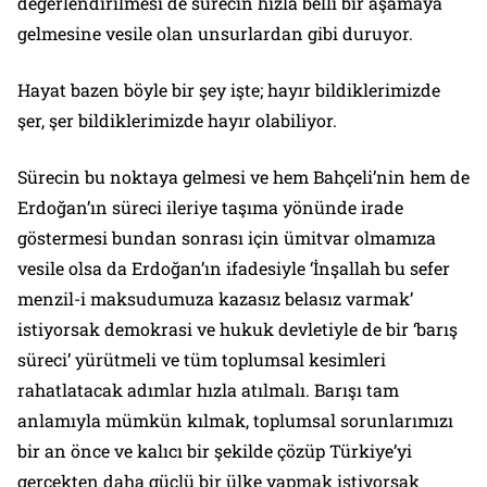
değerlendirilmesi de sürecin hızla belli bir aşamaya
gelmesine vesile olan unsurlardan gibi duruyor.
Hayat bazen böyle bir şey işte; hayır bildiklerimizde
şer, şer bildiklerimizde hayır olabiliyor.
Sürecin bu noktaya gelmesi ve hem Bahçeli’nin hem de
Erdoğan’ın süreci ileriye taşıma yönünde irade
göstermesi bundan sonrası için ümitvar olmamıza
vesile olsa da Erdoğan’ın ifadesiyle ‘İnşallah bu sefer
menzil-i maksudumuza kazasız belasız varmak’
istiyorsak demokrasi ve hukuk devletiyle de bir ‘barış
süreci’ yürütmeli ve tüm toplumsal kesimleri
rahatlatacak adımlar hızla atılmalı. Barışı tam
anlamıyla mümkün kılmak, toplumsal sorunlarımızı
bir an önce ve kalıcı bir şekilde çözüp Türkiye’yi
gerçekten daha güçlü bir ülke yapmak istiyorsak