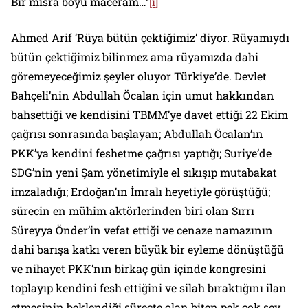
Bir mısra boyu maceram…’’
[i]
Ahmed Arif ‘Rüya bütün çektiğimiz’ diyor. Rüyamıydı
bütün çektiğimiz bilinmez ama rüyamızda dahi
göremeyeceğimiz şeyler oluyor Türkiye’de. Devlet
Bahçeli’nin Abdullah Öcalan için umut hakkından
bahsettiği ve kendisini TBMM’ye davet ettiği 22 Ekim
çağrısı sonrasında başlayan; Abdullah Öcalan’ın
PKK’ya kendini feshetme çağrısı yaptığı; Suriye’de
SDG’nin yeni Şam yönetimiyle el sıkışıp mutabakat
imzaladığı; Erdoğan’ın İmralı heyetiyle görüştüğü;
sürecin en mühim aktörlerinden biri olan Sırrı
Süreyya Önder’in vefat ettiği ve cenaze namazının
dahi barışa katkı veren büyük bir eyleme dönüştüğü
ve nihayet PKK’nın birkaç gün içinde kongresini
toplayıp kendini fesh ettiğini ve silah bıraktığını ilan
etmesinin beklendiği süreçte olan biten pek çok şey