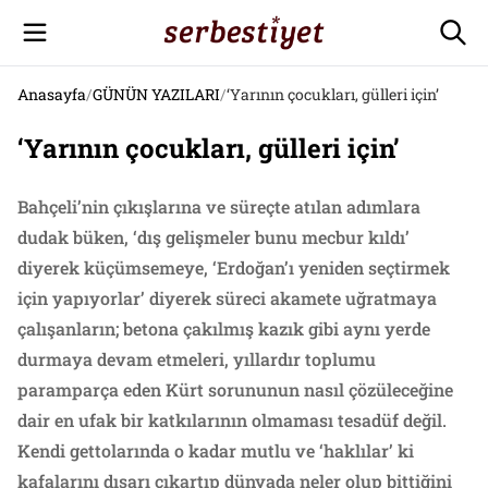
Anasayfa
/
GÜNÜN YAZILARI
/
‘Yarının çocukları, gülleri için’
‘Yarının çocukları, gülleri için’
Bahçeli’nin çıkışlarına ve süreçte atılan adımlara
dudak büken, ‘dış gelişmeler bunu mecbur kıldı’
diyerek küçümsemeye, ‘Erdoğan’ı yeniden seçtirmek
için yapıyorlar’ diyerek süreci akamete uğratmaya
çalışanların; betona çakılmış kazık gibi aynı yerde
durmaya devam etmeleri, yıllardır toplumu
paramparça eden Kürt sorununun nasıl çözüleceğine
dair en ufak bir katkılarının olmaması tesadüf değil.
Kendi gettolarında o kadar mutlu ve ‘haklılar’ ki
kafalarını dışarı çıkartıp dünyada neler olup bittiğini