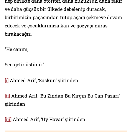
hep birlikte daha otoriter, daha hukuksuz, daha fakir
ve daha güçsüz bir ülkede debelenip duracak,
birbirimizin paçasından tutup aşağı çekmeye devam
edecek ve çocuklarımıza kan ve gözyaşı miras
bırakacağız.
‘’He canım,
Sen getir üstünü.’’
[i]
Ahmed Arif, ‘Suskun’ şiirinden.
[ii]
Ahmed Arif, ‘Bu Zindan Bu Kırgın Bu Can Pazarı’
şiirinden
[iii]
Ahmed Arif, ‘Uy Havar’ şiirinden