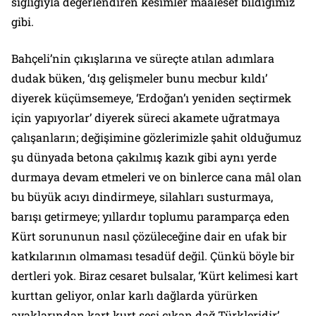
sığlığıyla değerlendiren kesimler maalesef bildiğimiz
gibi.
Bahçeli’nin çıkışlarına ve süreçte atılan adımlara
dudak büken, ‘dış gelişmeler bunu mecbur kıldı’
diyerek küçümsemeye, ‘Erdoğan’ı yeniden seçtirmek
için yapıyorlar’ diyerek süreci akamete uğratmaya
çalışanların; değişimine gözlerimizle şahit olduğumuz
şu dünyada betona çakılmış kazık gibi aynı yerde
durmaya devam etmeleri ve on binlerce cana mâl olan
bu büyük acıyı dindirmeye, silahları susturmaya,
barışı getirmeye; yıllardır toplumu paramparça eden
Kürt sorununun nasıl çözüleceğine dair en ufak bir
katkılarının olmaması tesadüf değil. Çünkü böyle bir
dertleri yok. Biraz cesaret bulsalar, ‘Kürt kelimesi kart
kurttan geliyor, onlar karlı dağlarda yürürken
ayaklarından kart kurt sesi çıkan dağ Türkleridir’