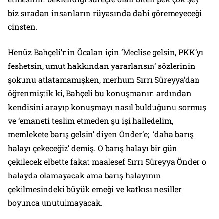
biz sıradan insanların rüyasında dahi göremeyeceği
cinsten.
Henüz Bahçeli’nin Öcalan için ‘Meclise gelsin, PKK’yı
feshetsin, umut hakkından yararlansın’ sözlerinin
şokunu atlatamamışken, merhum Sırrı Süreyya’dan
öğrenmiştik ki, Bahçeli bu konuşmanın ardından
kendisini arayıp konuşmayı nasıl bulduğunu sormuş
ve ‘emaneti teslim etmeden şu işi halledelim,
memlekete barış gelsin’ diyen Önder’e; ‘daha barış
halayı çekeceğiz’ demiş. O barış halayı bir gün
çekilecek elbette fakat maalesef Sırrı Süreyya Önder o
halayda olamayacak ama barış halayının
çekilmesindeki büyük emeği ve katkısı nesiller
boyunca unutulmayacak.