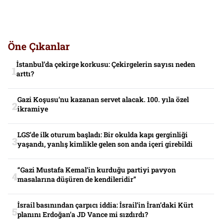
Öne Çıkanlar
İstanbul’da çekirge korkusu: Çekirgelerin sayısı neden
arttı?
Gazi Koşusu’nu kazanan servet alacak. 100. yıla özel
ikramiye
LGS’de ilk oturum başladı: Bir okulda kapı gerginliği
yaşandı, yanlış kimlikle gelen son anda içeri girebildi
“Gazi Mustafa Kemal’in kurduğu partiyi pavyon
masalarına düşüren de kendileridir”
İsrail basınından çarpıcı iddia: İsrail’in İran’daki Kürt
planını Erdoğan’a JD Vance mi sızdırdı?