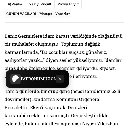
Paylaş
Yazıyı Küçült
Yazıyı Büyüt
GÜNÜN YAZILARI
Manşet
Yazarlar
Deniz Gezmişlere idam kararı verildiğinde olağanüstü
bir muhalefet oluşmuştu. Toplumun değişik
katmanlarında, “Bu çocuklar suçsuz, günahsız,
asılıyorlar yazık…” diyen sesler yükseliyordu. İdamlar
biraz daha ötelenebilse, seçimler geliyordu. Siyaset,
CHP-MSP koalisyonu yönünde ilerliyordu.
PATRONUMUZ OL
Tam o günlerde, bir grup genç (hepsi tanıdığımız 68’li
devrimciler) Jandarma Komutanı Orgeneral
Kemalettin Eken’i kaçırarak, Denizleri
kurtarabileceklerini sanmıştı. Gerçekleştirdikleri
eylemde, hukuk fakültesi öğrencisi Niyazi Yıldızhan