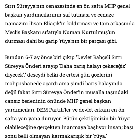
Sırrı Süreyya’nın cenazesinde en ön safta MHP genel
başkan yardımcılarının saf tutması ve cenaze
namazını İhsan Eliaçık’ın kıldırması ve tam arkasında
Meclis Başkanı sıfatıyla Numan Kurtulmuş’un
durması dahi bu garip ‘rüya’nın bir parçası gibi.
Bundan 6-7 ay önce biri çıkıp ‘’Devlet Bahçeli Sırrı
Süreyya Önderi arayıp ‘Daha barış halayı çekeceğiz’
diyecek’.’ deseydi belki de ertesi gün gözlerini
mahpushanede açardı ama şimdi barış halayında
değil fakat Sırrı Süreyya Önder’in musalla taşındaki
cansız bedeninin önünde MHP genel başkan
yardımcıları, DEM Partili’ler ve devlet erkânı en ön
safta yan yana duruyor. Bütün çektiğimizin bir ‘rüya’
olabileceğine gerçekten inanmaya başlıyor insan; başı
sonu belli olmayan karmakarışık bir ‘rüya.’