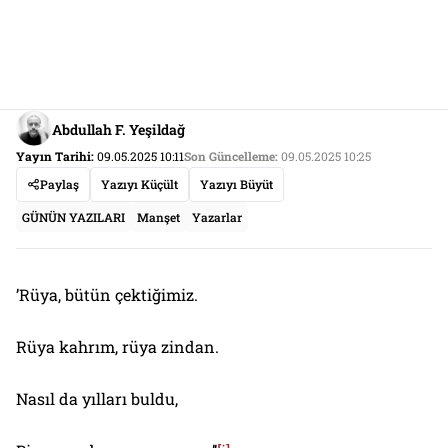
Abdullah F. Yeşildağ
Yayın Tarihi:
09.05.2025 10:11
Son Güncelleme:
09.05.2025 10:25
Paylaş
Yazıyı Küçült
Yazıyı Büyüt
GÜNÜN YAZILARI
Manşet
Yazarlar
’Rüya, bütün çektiğimiz.
Rüya kahrım, rüya zindan.
Nasıl da yılları buldu,