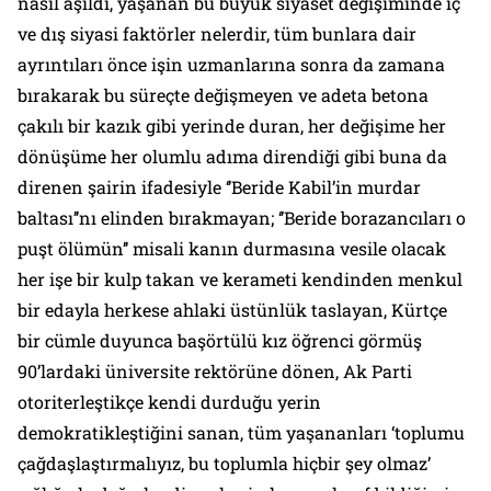
nasıl aşıldı, yaşanan bu büyük siyaset değişiminde iç
ve dış siyasi faktörler nelerdir, tüm bunlara dair
ayrıntıları önce işin uzmanlarına sonra da zamana
bırakarak bu süreçte değişmeyen ve adeta betona
çakılı bir kazık gibi yerinde duran, her değişime her
dönüşüme her olumlu adıma direndiği gibi buna da
direnen şairin ifadesiyle ‘’Beride Kabil’in murdar
baltası’’nı elinden bırakmayan; ‘’Beride borazancıları o
puşt ölümün’’ misali kanın durmasına vesile olacak
her işe bir kulp takan ve kerameti kendinden menkul
bir edayla herkese ahlaki üstünlük taslayan, Kürtçe
bir cümle duyunca başörtülü kız öğrenci görmüş
90’lardaki üniversite rektörüne dönen, Ak Parti
otoriterleştikçe kendi durduğu yerin
demokratikleştiğini sanan, tüm yaşananları ‘toplumu
çağdaşlaştırmalıyız, bu toplumla hiçbir şey olmaz’