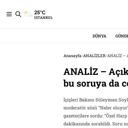
25°C
İSTANBUL
DÜNYA
GÜND
Anasayfa
/
ANALİZLER
/
ANALİZ – Aç
ANALİZ – Açık v
bu soruya da 
İçişleri Bakanı Süleyman Soy
moderatör sözü “Neler oluyor”
gazetecilere sordu: “Özel Har
dakikasında sorabildi. Soru s