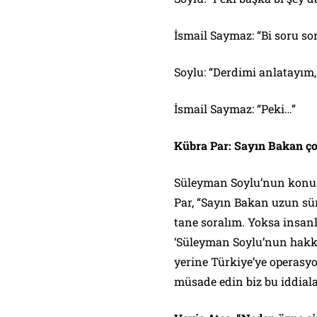
İsmail Saymaz: “Bi soru so
Soylu: “Derdimi anlatayım,
İsmail Saymaz: “Peki…”
Kübra Par: Sayın Bakan ço
Süleyman Soylu’nun konuş
Par, “Sayın Bakan uzun süre
tane soralım. Yoksa insanl
‘Süleyman Soylu’nun hakkı
yerine Türkiye’ye operasyon
müsade edin biz bu iddiala