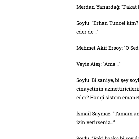
Merdan Yanardağ: “Fakat 
Soylu: “Erhan Tuncel kim?
eder de…”
Mehmet Akif Ersoy: “O Seda
Veyis Ateş: “Ama…”
Soylu: Bi saniye, bi şey s
cinayetinin azmettiricile
eder? Hangi sistem emanet
İsmail Saymaz: “Tamam am
izin verirseniz…”
Soylu: “Peki başka bi şey 