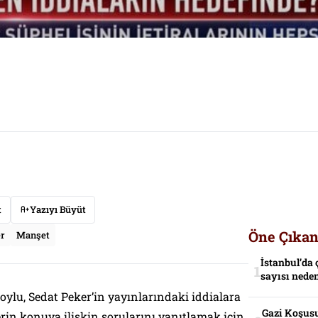
t
Yazıyı Büyüt
Öne Çıkan
er
Manşet
İstanbul’da 
sayısı neden
oylu, Sedat Peker’in yayınlarındaki iddialara
Gazi Koşusu
rin konuya ilişkin sorularını yanıtlamak için