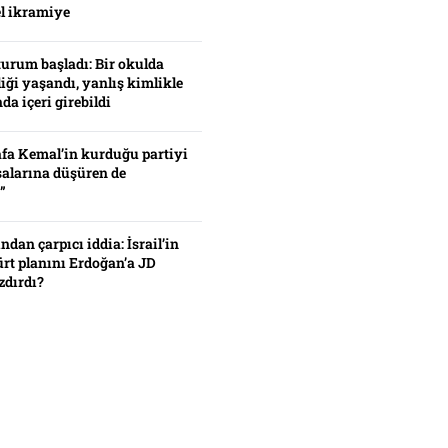
el ikramiye
turum başladı: Bir okulda
iği yaşandı, yanlış kimlikle
da içeri girebildi
fa Kemal’in kurduğu partiyi
alarına düşüren de
”
ından çarpıcı iddia: İsrail’in
ürt planını Erdoğan’a JD
zdırdı?