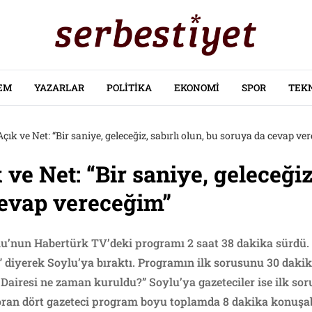
EM
YAZARLAR
POLITIKA
EKONOMI
SPOR
TEK
ık ve Net: “Bir saniye, geleceğiz, sabırlı olun, bu soruya da cevap ve
e Net: “Bir saniye, geleceğiz,
cevap vereceğim”
lu’nun Habertürk TV’deki programı 2 saat 38 dakika sürdü
 diyerek Soylu’ya bıraktı. Programın ilk sorusunu 30 daki
p Dairesi ne zaman kuruldu?” Soylu’ya gazeteciler ise ilk s
oran dört gazeteci program boyu toplamda 8 dakika konuşab