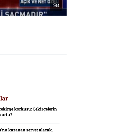
4
lar
çekirge korkusu: Çekirgelerin
 arttı?
’nu kazanan servet alacak.