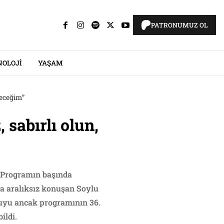
PATRONUMUZ OL
NOLOJI
YAŞAM
receğim”
 sabırlı olun,
. Programın başında
ka aralıksız konuşan Soylu
oruyu ancak programının 36.
ildi.