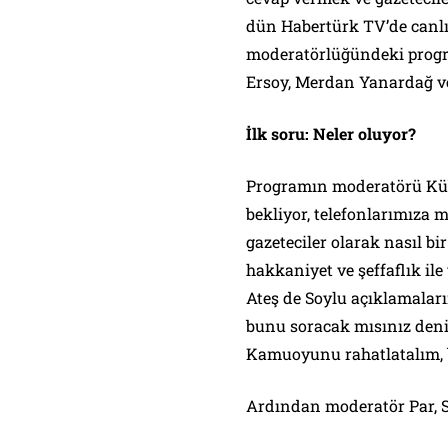
dün Habertürk TV’de canlı 
moderatörlüğündeki progra
Ersoy, Merdan Yanardağ ve
İlk soru: Neler oluyor?
Programın moderatörü Küb
bekliyor, telefonlarımıza m
gazeteciler olarak nasıl bi
hakkaniyet ve şeffaflık ile
Ateş de Soylu açıklamalar
bunu soracak mısınız deniy
Kamuoyunu rahatlatalım, bi
Ardından moderatör Par, So