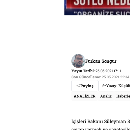
Furkan Songur
Yayın Tarihi:
25.05.2021 17:11
Son Güncelleme:
25.05.2021 22:34
Paylaş
Yazıyı Küçül
ANALİZLER
Analiz
Haberl
İçişleri Bakanı Süleyman S
cevap vermek ve gazetecile