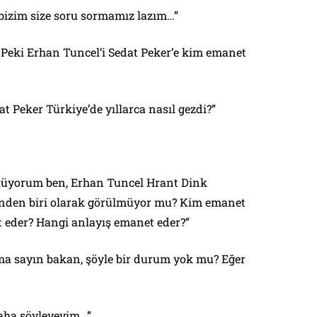
bizim size soru sormamız lazım…”
 Peki Erhan Tuncel’i Sedat Peker’e kim emanet
t Peker Türkiye’de yıllarca nasıl gezdi?”
öylüyorum ben, Erhan Tuncel Hrant Dink
rinden biri olarak görülmüyor mu? Kim emanet
 eder? Hangi anlayış emanet eder?”
a sayın bakan, şöyle bir durum yok mu? Eğer
daha söyleyeyim…”