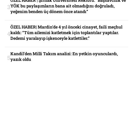
ÖZEL HABER | Şırnak Üniversitesi Rektörü: “Başsavcılık ve
YÖK bu paylaşımların bana ait olmadığını doğruladı,
yeğenim benden üç dönem önce atandı”
ÖZEL HABER| Mardin’de 4 yıl önceki cinayet, faili meçhul
kaldı: “Tüm ailemizi katletmek için toplantılar yaptılar.
Dedemi yaralayıp işkenceyle katlettiler.”
Kandil’den Milli Takım analizi: En yetkin oyunculardı,
yazık oldu