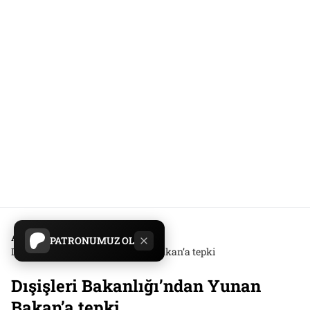
Anasayfa
/
Gündem
/
PATRONUMUZ OL
Dışişleri Bakanlığı’ndan Yunan Bakan’a tepki
Dışişleri Bakanlığı’ndan Yunan
Bakan’a tepki