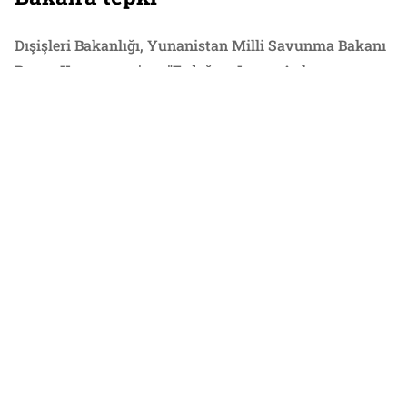
Dışişleri Bakanlığı, Yunanistan Milli Savunma Bakanı
Panos Kammenos'un, "Erdoğan, Lozan Anlaşmasını
feshetmek istiyorsa, o zaman Sevr Anlaşması’na geri
dönebiliriz" sözlerine tepki gösterdi.