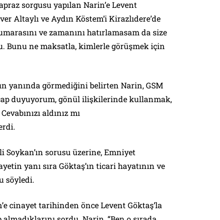
praz sorgusu yapılan Narin’e Levent
nver Altaylı ve Aydın Köstem’i Kirazlıdere’de
marasını ve zamanını hatırlamasam da size
u. Bunu ne maksatla, kimlerle görüşmek için
’ın yanında görmediğini belirten Narin, GSM
icap duyuyorum, gönül ilişkilerinde kullanmak,
Cevabınızı aldınız mı
rdi.
li Soykan’ın sorusu üzerine, Emniyet
etin yanı sıra Göktaş’ın ticari hayatının ve
u söyledi.
n’e cinayet tarihinden önce Levent Göktaş’la
p almadıklarını sordu. Narin, “Ben o sırada