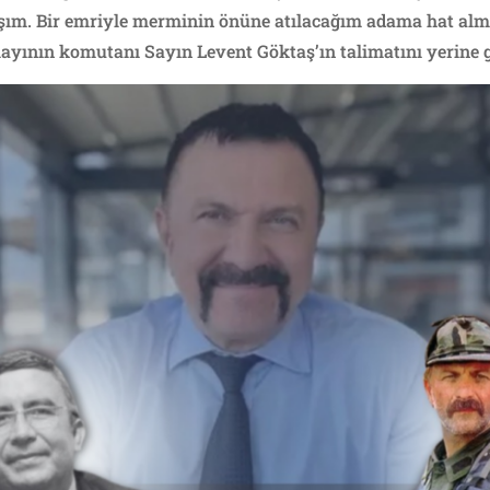
lmışım. Bir emriyle merminin önüne atılacağım adama hat al
yının komutanı Sayın Levent Göktaş’ın talimatını yerine g