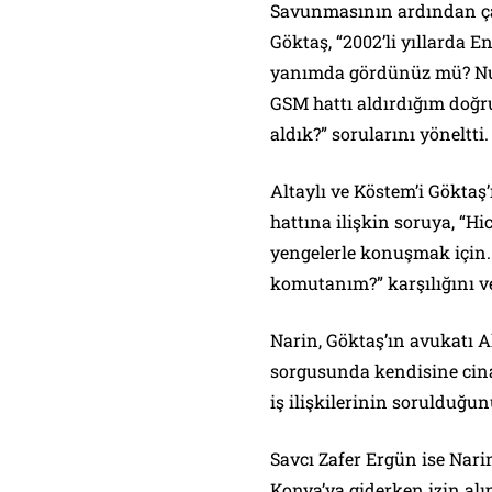
Savunmasının ardından ça
Göktaş, “2002’li yıllarda E
yanımda gördünüz mü? Nu
GSM hattı aldırdığım doğr
aldık?” sorularını yöneltti.
Altaylı ve Köstem’i Göktaş
hattına ilişkin soruya, “H
yengelerle konuşmak için. 
komutanım?” karşılığını ve
Narin, Göktaş’ın avukatı A
sorgusunda kendisine cinay
iş ilişkilerinin sorulduğun
Savcı Zafer Ergün ise Nari
Konya’ya giderken izin alı