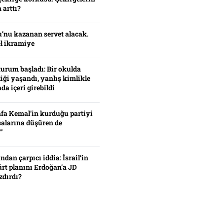
 arttı?
’nu kazanan servet alacak.
el ikramiye
turum başladı: Bir okulda
iği yaşandı, yanlış kimlikle
da içeri girebildi
fa Kemal’in kurduğu partiyi
alarına düşüren de
”
ından çarpıcı iddia: İsrail’in
ürt planını Erdoğan’a JD
zdırdı?