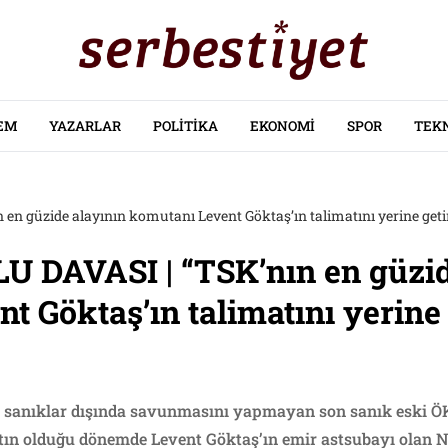
EM
YAZARLAR
POLITIKA
EKONOMI
SPOR
TEK
 güzide alayının komutanı Levent Göktaş’ın talimatını yerine geti
DAVASI | “TSK’nın en güzid
t Göktaş’ın talimatını yerine
ri sanıklar dışında savunmasını yapmayan son sanık eski 
tın olduğu dönemde Levent Göktaş’ın emir astsubayı olan Na