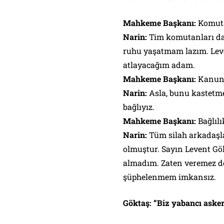
Mahkeme Başkanı:
Komutan
Narin:
Tim komutanları da 
ruhu yaşatmam lazım. Lev
atlayacağım adam.
Mahkeme Başkanı:
Kanund
Narin:
Asla, bunu kastetme
bağlıyız.
Mahkeme Başkanı:
Bağlılı
Narin:
Tüm silah arkadaşla
olmuştur. Sayın Levent Gö
almadım. Zaten veremez de
şüphelenmem imkansız.
Göktaş: “Biz yabancı askeri