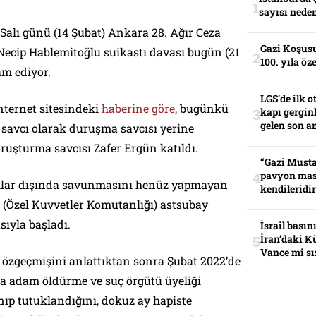
sayısı neden
Salı günü (14 Şubat) Ankara 28. Ağır Ceza
Gazi Koşusu
ecip Hablemitoğlu suikastı davası bugün (21
100. yıla öz
am ediyor.
LGS’de ilk o
nternet sitesindeki
haberine göre
, bugünkü
kapı gerginl
gelen son an
 savcı olarak duruşma savcısı yerine
ruşturma savcısı Zafer Ergün katıldı.
“Gazi Musta
pavyon mas
ıklar dışında savunmasını henüz yapmayan
kendileridir
ı (Özel Kuvvetler Komutanlığı) astsubay
ıyla başladı.
İsrail basın
İran’daki K
Vance mi sı
özgeçmişini anlattıktan sonra Şubat 2022’de
 adam öldürme ve suç örgütü üyeliği
nıp tutuklandığını, dokuz ay hapiste