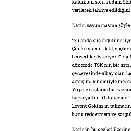
kaldıktan sonra adam öldü
verilerek tahliye edildiğini
Narin, savunmasına şöyle 
“Şu anda suç örgütüne üy
Çünkü somut delil, suçla
benzerlik gösteriyor. O da 
dönemde TSK’nın bir astsub
çerçevesinde albay olan Lev
almışım. Bir emriyle mer
Yegane suçlama bu. Nizamet
hapis yattım. O dönemde 
Levent Göktaş’ın talimatın
bunu reddetmem ve sorgu
Narin’in bu sözleri üzerin