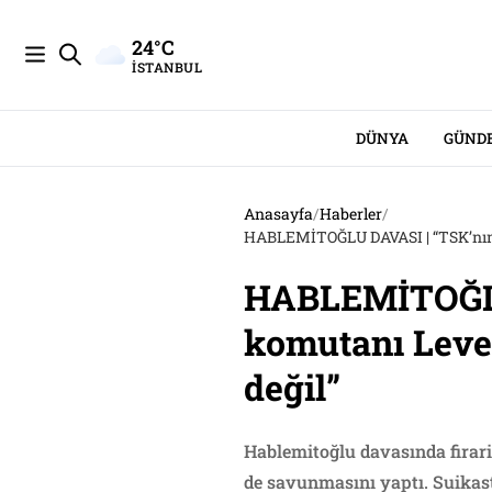
24°C
İSTANBUL
DÜNYA
GÜND
Anasayfa
/
Haberler
/
HABLEMİTOĞLU DAVASI | “TSK’nın en
HABLEMİTOĞLU 
komutanı Leven
değil”
Hablemitoğlu davasında fira
de savunmasını yaptı. Suikas