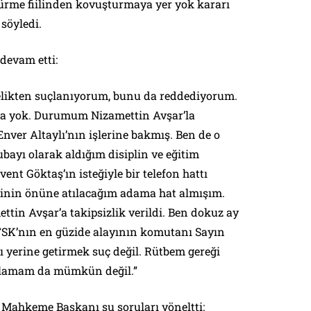
rme fiilinden kovuşturmaya yer yok kararı
 söyledi.
devam etti:
elikten suçlanıyorum, bunu da reddediyorum.
ma yok. Durumum Nizamettin Avşar’la
Enver Altaylı’nın işlerine bakmış. Ben de o
ayı olarak aldığım disiplin ve eğitim
ent Göktaş’ın isteğiyle bir telefon hattı
minin önüne atılacağım adama hat almışım.
tin Avşar’a takipsizlik verildi. Ben dokuz ay
TSK’nın en güzide alayının komutanı Sayın
ı yerine getirmek suç değil. Rütbem gereği
lamam da mümkün değil.”
e Mahkeme Başkanı şu soruları yöneltti: