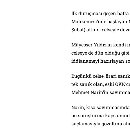
İlk duruşması geçen hafta 
Mahkemesi’nde başlayan N
Şubat) altıncı celseyle dev
Müyesser Yıldız’ın kendi i
celseye de dün olduğu gibi
iddianameyi hazırlayan so
Bugünkü celse, firari san
tek sanık olan, eski ÖKK’c
Mehmet Narin’in savunmas
Narin, kısa savunmasında 
bu soruşturma kapsamında
suçlamasıyla gözaltına alı