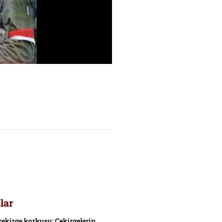
lar
çekirge korkusu: Çekirgelerin