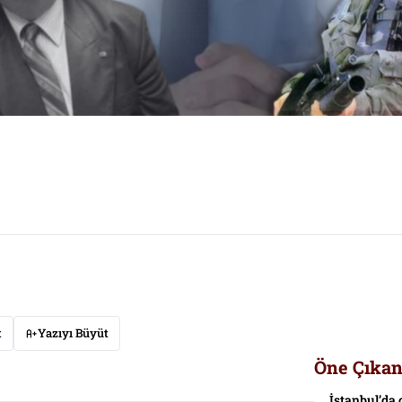
t
Yazıyı Büyüt
Öne Çıkan
İstanbul’da 