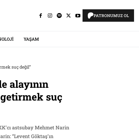
PATRONUMUZ OL
NOLOJI
YAŞAM
rmek suç değil”
e alayının
 getirmek suç
ÖKK’cı astsubay Mehmet Narin
rin: “Levent Göktaş’ın