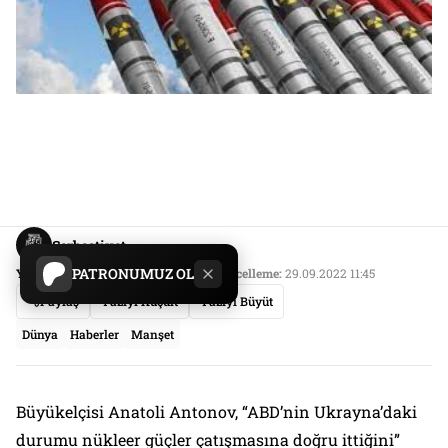
Serbestiyet
PATRONUMUZ OL
Yayın Tarihi:
29.09.2022 11:42
Son Güncelleme:
29.09.2022 11:45
Paylaş
Yazıyı Küçült
Yazıyı Büyüt
Dünya
Haberler
Manşet
Büyükelçisi Anatoli Antonov, “ABD’nin Ukrayna’daki
durumu nükleer güçler çatışmasına doğru ittiğini”