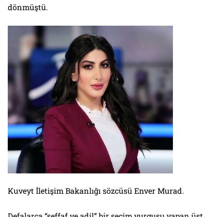
dönmüştü.
Kuveyt İletişim Bakanlığı sözcüsü Enver Murad.
Defalarca “şeffaf ve adil” bir seçim vurgusu yapan üst