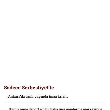
Sadece Serbestiyet'te
Ankara’da canlı yayında imza krizi…
Uygur anne deport edildi, baba geri gönderme merkezinde,