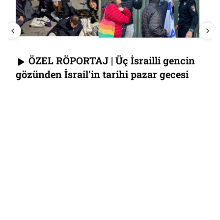
Elizabeth Çağı’nın sonu: 
şey yapmama” sanatını na
hi pazar gecesi