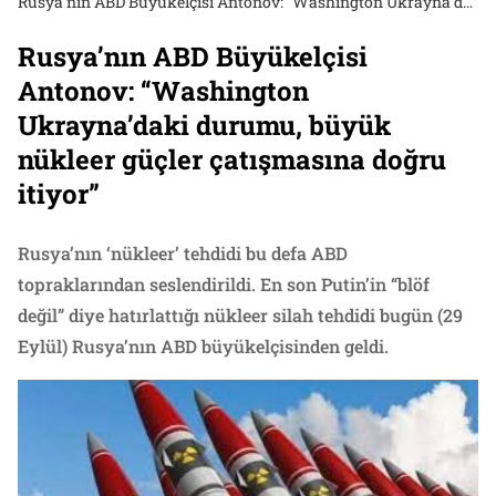
Rusya’nın ABD Büyükelçisi Antonov: “Washington Ukrayna’daki durumu, büyük nükleer güçler çatışmasına doğru itiyor”
Rusya’nın ABD Büyükelçisi
Antonov: “Washington
Ukrayna’daki durumu, büyük
nükleer güçler çatışmasına doğru
itiyor”
Rusya’nın ‘nükleer’ tehdidi bu defa ABD
topraklarından seslendirildi. En son Putin’in “blöf
değil” diye hatırlattığı nükleer silah tehdidi bugün (29
Eylül) Rusya’nın ABD büyükelçisinden geldi.