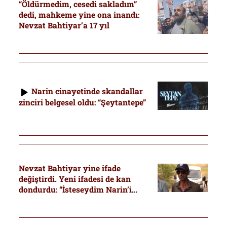
“Öldürmedim, cesedi sakladım”
dedi, mahkeme yine ona inandı:
Nevzat Bahtiyar’a 17 yıl
Narin cinayetinde skandallar
zinciri belgesel oldu: “Şeytantepe”
Nevzat Bahtiyar yine ifade
değiştirdi. Yeni ifadesi de kan
dondurdu: “İsteseydim Narin’i
parça parça ederdim”