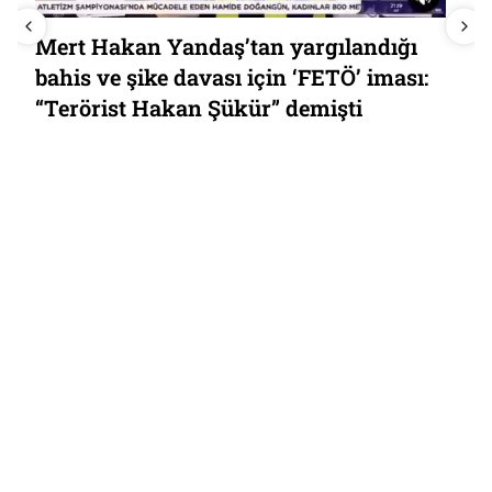
PORTRE | Erdoğan’ın CHP’ye “cuntacı”
cevabında anısını anlattığı Ahmet Er:
27 Mayıs’ın Milli Birlik Komitesi üyesi