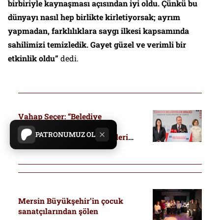
birbiriyle kaynaşması açısından iyi oldu. Çünkü bu
dünyayı nasıl hep birlikte kirletiyorsak; ayrım
yapmadan, farklılıklara saygı ilkesi kapsamında
sahilimizi temizledik. Gayet güzel ve verimli bir
etkinlik oldu”
dedi.
Vahap Seçer: “Belediye
başkanlarımızın yalnızca
PATRONUMUZ OL
şahısları değil; temsil ettikleri
milyonlarca yurttaşın iradesi de
hedef alınmıştır”
Mersin Büyükşehir’in çocuk
sanatçılarından şölen