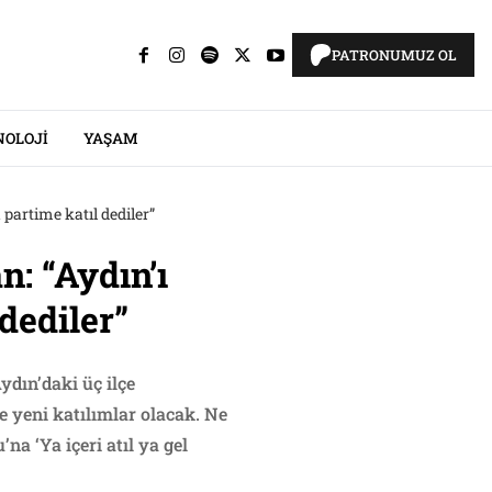
PATRONUMUZ OL
NOLOJI
YAŞAM
 partime katıl dediler”
: “Aydın’ı
 dediler”
ydın’daki üç ilçe
 yeni katılımlar olacak. Ne
na ‘Ya içeri atıl ya gel