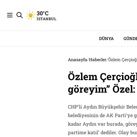
30°C
İSTANBUL
DÜNYA
GÜND
Anasayfa
/
Haberler
/
Özlem Çerçioğlu
Özlem Çerçioğl
göreyim” Özel: 
CHP’li Aydın Büyükşehir Beled
belediyesinin de AK Parti’ye 
kadar Aydın var burada, göreyim
partime katıl’ dediler. Olay bu