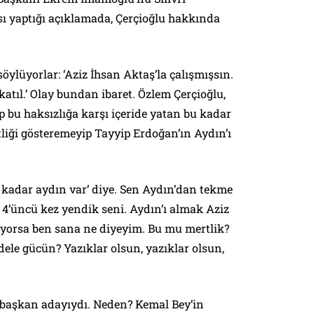
sı yaptığı açıklamada, Çerçioğlu hakkında
öylüyorlar: ‘Aziz İhsan Aktaş’la çalışmışsın.
 katıl.’ Olay bundan ibaret. Özlem Çerçioğlu,
 bu haksızlığa karşı içeride yatan bu kadar
iği gösteremeyip Tayyip Erdoğan’ın Aydın’ı
 kadar aydın var’ diye. Sen Aydın’dan tekme
 4’üncü kez yendik seni. Aydın’ı almak Aziz
yorsa ben sana ne diyeyim. Bu mu mertlik?
ele gücün? Yazıklar olsun, yazıklar olsun,
ye başkan adayıydı. Neden? Kemal Bey’in