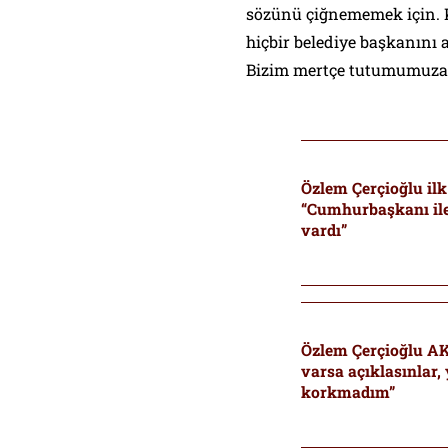
sözünü çiğnememek için. Ke
hiçbir belediye başkanını
Bizim mertçe tutumumuza k
Özlem Çerçioğlu ilk
“Cumhurbaşkanı ile
vardı”
Özlem Çerçioğlu AK 
varsa açıklasınlar
korkmadım”