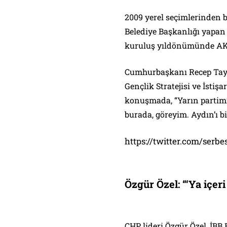
2009 yerel seçimlerinden 
Belediye Başkanlığı yapan
kuruluş yıldönümünde AK P
Cumhurbaşkanı Recep Tayy
Gençlik Stratejisi ve İsti
konuşmada, “Yarın partimi
burada, göreyim. Aydın’ı bi
https://twitter.com/serb
Özgür Özel: “‘Ya içeri
CHP lideri Özgür Özel, İB