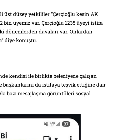
’li üst düzey yetkililer “Çerçioğlu kesin AK
52 bin üyemiz var. Çerçioğlu 1235 üyeyi istifa
ceki dönemlerden davaları var. Onlardan
a” diye konuştu.
tı
de kendisi ile birlikte belediyede çalışan
çe başkanlarını da istifaya teşvik ettiğine dair
yla bazı mesajlaşma görüntüleri sosyal