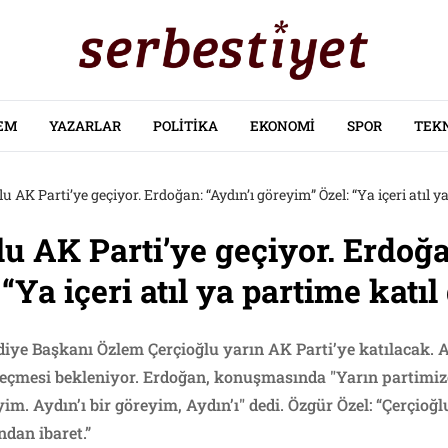
EM
YAZARLAR
POLITIKA
EKONOMI
SPOR
TEK
 AK Parti’ye geçiyor. Erdoğan: “Aydın’ı göreyim” Özel: “Ya içeri atıl ya
u AK Parti’ye geçiyor. Erdoğan
“Ya içeri atıl ya partime katıl
iye Başkanı Özlem Çerçioğlu yarın AK Parti’ye katılacak. A
geçmesi bekleniyor. Erdoğan, konuşmasında "Yarın partimize
. Aydın’ı bir göreyim, Aydın’ı" dedi. Özgür Özel: “Çerçioğlu’
ndan ibaret.”