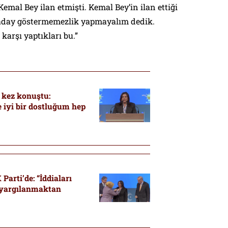
mal Bey ilan etmişti. Kemal Bey’in ilan ettiği
 aday göstermemezlik yapmayalım dedik.
arşı yaptıkları bu.”
 kez konuştu:
 iyi bir dostluğum hep
Parti’de: “İddiaları
, yargılanmaktan