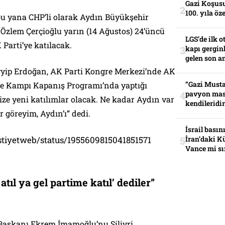
Gazi Koşusu
100. yıla öz
bu yana CHP’li olarak Aydın Büyükşehir
 Özlem Çerçioğlu yarın (14 Ağustos) 24’üncü
LGS’de ilk o
arti’ye katılacak.
kapı gerginl
gelen son an
ip Erdoğan, AK Parti Kongre Merkezi’nde AK
“Gazi Musta
şare Kampı Kapanış Programı’nda yaptığı
pavyon mas
ze yeni katılımlar olacak. Ne kadar Aydın var
kendileridir
r göreyim, Aydın’ı” dedi.
İsrail basın
estiyetweb/status/1955609815041851571
İran’daki K
Vance mi sı
 atıl ya gel partime katıl’ dediler”
B Başkanı Ekrem İmamoğlu’nu Silivri