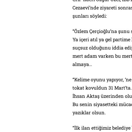
Cezaevi’nde ziyareti sonra
şunları söyledi:
“Özlem Çerçioğlu’na şunu s
Ya içeri atıl ya gel partime
suçsuz olduğunu iddia edip
mert adam varken bu mertl
almaya…
“Kelime oyunu yapıyor, ‘ne
tokat kovuldun 31 Mart’ta.
İhsan Aktaş üzerinden olu
Bu senin siyasetteki mücad
yazıklar olsun.
“İlk ilan ettiğimiz beledi