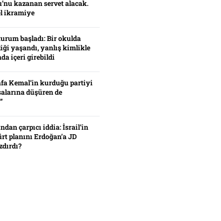
’nu kazanan servet alacak.
el ikramiye
turum başladı: Bir okulda
iği yaşandı, yanlış kimlikle
da içeri girebildi
fa Kemal’in kurduğu partiyi
alarına düşüren de
”
ından çarpıcı iddia: İsrail’in
ürt planını Erdoğan’a JD
zdırdı?