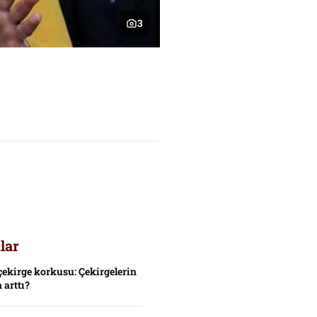
3
lar
çekirge korkusu: Çekirgelerin
 arttı?