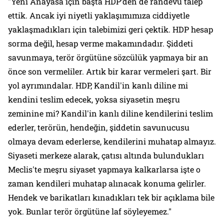
"Yeni Anayasa için başta HDP’den de randevu talep
ettik. Ancak iyi niyetli yaklaşımımıza ciddiyetle
yaklaşmadıkları için talebimizi geri çektik. HDP hesap
sorma değil, hesap verme makamındadır. Şiddeti
savunmaya, terör örgütüne sözcülük yapmaya bir an
önce son vermeliler. Artık bir karar vermeleri şart. Bir
yol ayrımındalar. HDP, Kandil'in kanlı diline mi
kendini teslim edecek, yoksa siyasetin meşru
zeminine mi? Kandil'in kanlı diline kendilerini teslim
ederler, terörün, hendeğin, şiddetin savunucusu
olmaya devam ederlerse, kendilerini muhatap almayız.
Siyaseti merkeze alarak, çatısı altında bulundukları
Meclis'te meşru siyaset yapmaya kalkarlarsa işte o
zaman kendileri muhatap alınacak konuma gelirler.
Hendek ve barikatları kınadıkları tek bir açıklama bile
yok. Bunlar terör örgütüne laf söyleyemez."