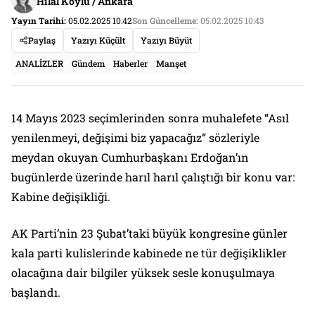
Hilal Köylü / Ankara
Yayın Tarihi:
05.02.2025 10:42
Son Güncelleme:
05.02.2025 10:43
Paylaş
Yazıyı Küçült
Yazıyı Büyüt
ANALİZLER
Gündem
Haberler
Manşet
14 Mayıs 2023 seçimlerinden sonra muhalefete “Asıl
yenilenmeyi, değişimi biz yapacağız” sözleriyle
meydan okuyan Cumhurbaşkanı Erdoğan’ın
bugünlerde üzerinde harıl harıl çalıştığı bir konu var:
Kabine değişikliği.
AK Parti’nin 23 Şubat’taki büyük kongresine günler
kala parti kulislerinde kabinede ne tür değişiklikler
olacağına dair bilgiler yüksek sesle konuşulmaya
başlandı.