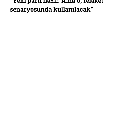
“Yeni parti hazır. Ama o, felaket
senaryosunda kullanılacak”