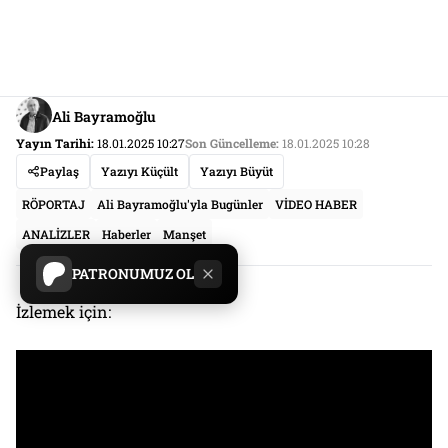
Ali Bayramoğlu
Yayın Tarihi:
18.01.2025 10:27
Son Güncelleme:
18.01.2025 10:28
Paylaş
Yazıyı Küçült
Yazıyı Büyüt
RÖPORTAJ
Ali Bayramoğlu'yla Bugünler
VİDEO HABER
ANALİZLER
Haberler
Manşet
PATRONUMUZ OL
İzlemek için: