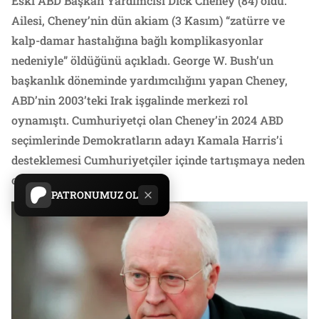
Eski ABD Başkan Yardımcısı Dick Cheney (84) öldü.
Ailesi, Cheney’nin dün akiam (3 Kasım) “zatürre ve
kalp-damar hastalığına bağlı komplikasyonlar
nedeniyle” öldüğünü açıkladı. George W. Bush’un
başkanlık döneminde yardımcılığını yapan Cheney,
ABD’nin 2003’teki Irak işgalinde merkezi rol
oynamıştı. Cumhuriyetçi olan Cheney’in 2024 ABD
seçimlerinde Demokratların adayı Kamala Harris’i
desteklemesi Cumhuriyetçiler içinde tartışmaya neden
olmuştu.
PATRONUMUZ OL