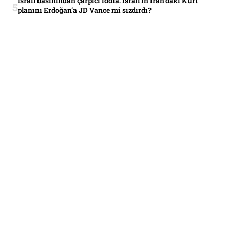
İsrail basınından çarpıcı iddia: İsrail’in İran’daki Kürt
planını Erdoğan’a JD Vance mi sızdırdı?