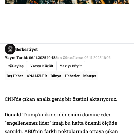
Serbestiyet
Yayın Tarihi:
06.11.2025 10:48
Son Güncelleme:
06.11.2025 16:06
Paylaş
Yazıyı Küçült
Yazıyı Büyüt
Dış Haber
ANALİZLER
Dünya
Haberler
Manşet
CNN’de çıkan analiz geniş bir özetini aktarıyoruz.
Donald Trump’ın ikinci dönemini domine eden
“engellenemez lider” imajı bu hafta önemli ölçüde
sarsıldı. ABD’nin farklı noktalarında ortaya çıkan