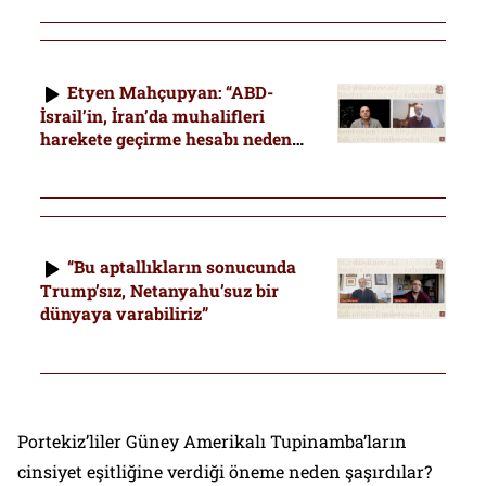
Etyen Mahçupyan: “ABD-
İsrail’in, İran’da muhalifleri
harekete geçirme hesabı neden
tutmadı?: “Her geçen gün rejimin
lehine”
“Bu aptallıkların sonucunda
Trump’sız, Netanyahu’suz bir
dünyaya varabiliriz”
Portekiz’liler Güney Amerikalı Tupinamba’ların
cinsiyet eşitliğine verdiği öneme neden şaşırdılar?