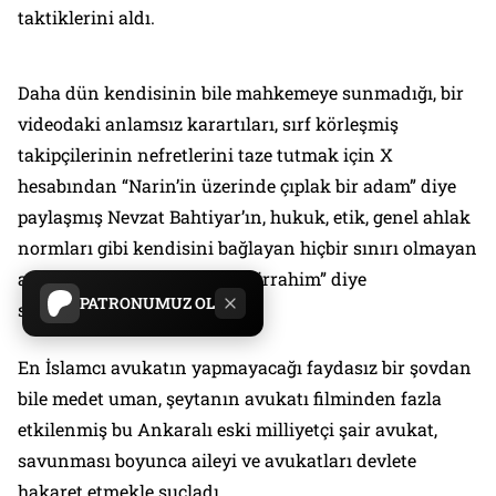
taktiklerini aldı.
Daha dün kendisinin bile mahkemeye sunmadığı, bir
videodaki anlamsız karartıları, sırf körleşmiş
takipçilerinin nefretlerini taze tutmak için X
hesabından “Narin’in üzerinde çıplak bir adam” diye
paylaşmış Nevzat Bahtiyar’ın, hukuk, etik, genel ahlak
normları gibi kendisini bağlayan hiçbir sınırı olmayan
avukatı, “Bismillahirrahmanirrahim” diye
PATRONUMUZ OL
savunmasına başladı.
En İslamcı avukatın yapmayacağı faydasız bir şovdan
bile medet uman, şeytanın avukatı filminden fazla
etkilenmiş bu Ankaralı eski milliyetçi şair avukat,
savunması boyunca aileyi ve avukatları devlete
hakaret etmekle suçladı.