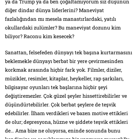
ya da Trump ya da ben çoğaltamıyorum siz düşünün
diğer dindar dünya liderlerini? Maneviyat
fazlalığından mı mesela manastırlardaki, yatılı
okullardaki zulümler? Bu maneviyat dozunu kim
biliyor? Raconu kim kesecek?
Sanattan, felsefeden dünyayı tek başına kurtarmasını
beklemekle dünyayı berbat bir yere çevirmesinden
korkmak arasında hiçbir fark yok. Filmler, diziler,
müzikler, resimler, kitaplar, heykeller, rap şarkıları,
bilgisayar oyunları tek başlarına hiçbir şeyi
değiştiremezler. Çok güzel şeyler hissettirebilirler ve
düşündürtebilirler. Çok berbat şeylere de teşvik
edebilirler. İlham verdikleri ve bazen motive ettikleri
de olur; depresyona, hüzne ve şiddete teşvik ettikleri
de… Ama bize ne oluyorsa, eninde sonunda bunu