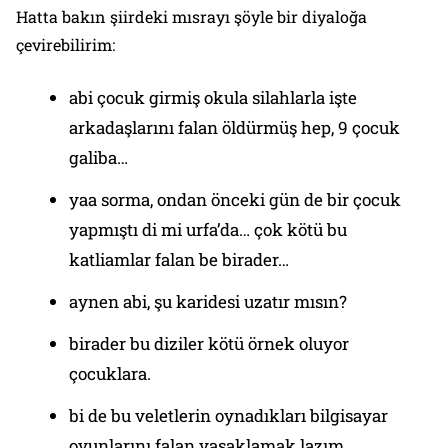
Hatta bakın şiirdeki mısrayı şöyle bir diyaloğa
çevirebilirim:
abi çocuk girmiş okula silahlarla işte
arkadaşlarını falan öldürmüş hep, 9 çocuk
galiba…
yaa sorma, ondan önceki gün de bir çocuk
yapmıştı di mi urfa’da… çok kötü bu
katliamlar falan be birader…
aynen abi, şu karidesi uzatır mısın?
birader bu diziler kötü örnek oluyor
çocuklara.
bi de bu veletlerin oynadıkları bilgisayar
oyunlarını falan yasaklamak lazım.