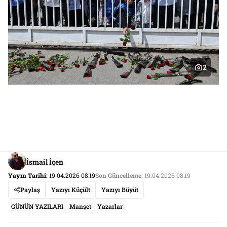
2
İsmail İçen
Yayın Tarihi:
19.04.2026 08:19
Son Güncelleme:
19.04.2026 08:19
Paylaş
Yazıyı Küçült
Yazıyı Büyüt
GÜNÜN YAZILARI
Manşet
Yazarlar