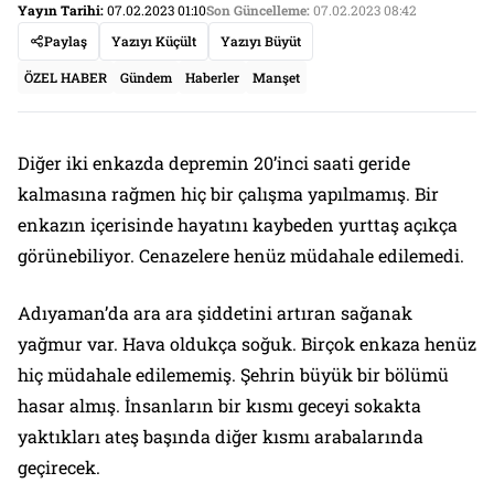
Yayın Tarihi:
07.02.2023 01:10
Son Güncelleme:
07.02.2023 08:42
Paylaş
Yazıyı Küçült
Yazıyı Büyüt
ÖZEL HABER
Gündem
Haberler
Manşet
Diğer iki enkazda depremin 20’inci saati geride
kalmasına rağmen hiç bir çalışma yapılmamış. Bir
enkazın içerisinde hayatını kaybeden yurttaş açıkça
görünebiliyor. Cenazelere henüz müdahale edilemedi.
Adıyaman’da ara ara şiddetini artıran sağanak
yağmur var. Hava oldukça soğuk. Birçok enkaza henüz
hiç müdahale edilememiş. Şehrin büyük bir bölümü
hasar almış. İnsanların bir kısmı geceyi sokakta
yaktıkları ateş başında diğer kısmı arabalarında
geçirecek.