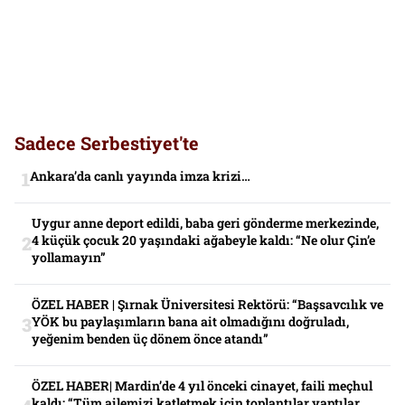
Sadece Serbestiyet'te
Ankara’da canlı yayında imza krizi…
Uygur anne deport edildi, baba geri gönderme merkezinde,
4 küçük çocuk 20 yaşındaki ağabeyle kaldı: “Ne olur Çin’e
yollamayın”
ÖZEL HABER | Şırnak Üniversitesi Rektörü: “Başsavcılık ve
YÖK bu paylaşımların bana ait olmadığını doğruladı,
yeğenim benden üç dönem önce atandı”
ÖZEL HABER| Mardin’de 4 yıl önceki cinayet, faili meçhul
kaldı: “Tüm ailemizi katletmek için toplantılar yaptılar.