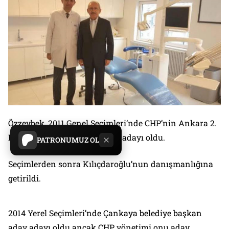
Özzeybek, 2011 Genel Seçimleri’nde CHP’nin Ankara 2.
Bölge 9’uncu sıra milletvekili adayı oldu.
PATRONUMUZ OL
Seçimlerden sonra Kılıçdaroğlu’nun danışmanlığına
getirildi.
2014 Yerel Seçimleri’nde Çankaya belediye başkan
aday adayı oldu ancak CHP yönetimi onu aday