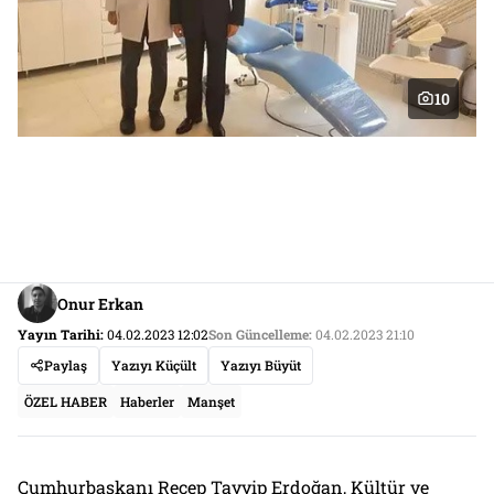
10
Onur Erkan
Yayın Tarihi:
04.02.2023 12:02
Son Güncelleme:
04.02.2023 21:10
Paylaş
Yazıyı Küçült
Yazıyı Büyüt
ÖZEL HABER
Haberler
Manşet
Cumhurbaşkanı Recep Tayyip Erdoğan, Kültür ve