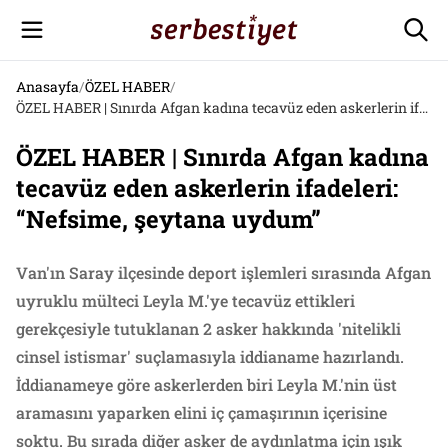
Anasayfa
/
ÖZEL HABER
/
ÖZEL HABER | Sınırda Afgan kadına tecavüz eden askerlerin ifadeleri: “Nefsime, şeytana uydum”
ÖZEL HABER | Sınırda Afgan kadına
tecavüz eden askerlerin ifadeleri:
“Nefsime, şeytana uydum”
Van'ın Saray ilçesinde deport işlemleri sırasında Afgan
uyruklu mülteci Leyla M.'ye tecavüz ettikleri
gerekçesiyle tutuklanan 2 asker hakkında 'nitelikli
cinsel istismar' suçlamasıyla iddianame hazırlandı.
İddianameye göre askerlerden biri Leyla M.'nin üst
aramasını yaparken elini iç çamaşırının içerisine
soktu. Bu sırada diğer asker de aydınlatma için ışık