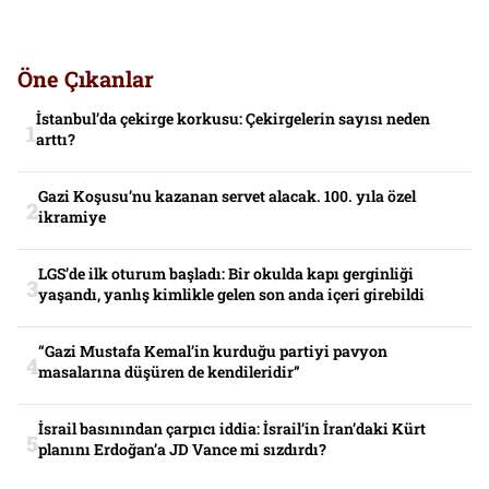
Öne Çıkanlar
İstanbul’da çekirge korkusu: Çekirgelerin sayısı neden
arttı?
Gazi Koşusu’nu kazanan servet alacak. 100. yıla özel
ikramiye
LGS’de ilk oturum başladı: Bir okulda kapı gerginliği
yaşandı, yanlış kimlikle gelen son anda içeri girebildi
“Gazi Mustafa Kemal’in kurduğu partiyi pavyon
masalarına düşüren de kendileridir”
İsrail basınından çarpıcı iddia: İsrail’in İran’daki Kürt
planını Erdoğan’a JD Vance mi sızdırdı?