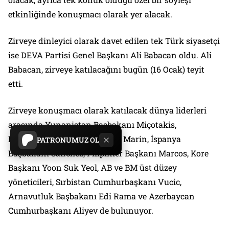
etkinliğinde konuşmacı olarak yer alacak.
Zirveye dinleyici olarak davet edilen tek Türk siyasetçi
ise DEVA Partisi Genel Başkanı Ali Babacan oldu. Ali
Babacan, zirveye katılacağını bugün (16 Ocak) teyit
etti.
Zirveye konuşmacı olarak katılacak dünya liderleri
arasında Yunanistan Başbakanı Miçotakis,
Finlandiya Başbakanı Sanna Marin, İspanya
PATRONUMUZ OL
Başbakanı Sanchez, Filipinler Başkanı Marcos, Kore
Başkanı Yoon Suk Yeol, AB ve BM üst düzey
yöneticileri, Sırbistan Cumhurbaşkanı Vucic,
Arnavutluk Başbakanı Edi Rama ve Azerbaycan
Cumhurbaşkanı Aliyev de bulunuyor.