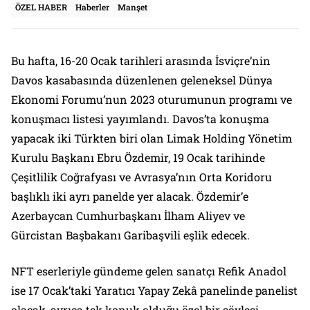
ÖZEL HABER
Haberler
Manşet
Bu hafta, 16-20 Ocak tarihleri arasında İsviçre’nin
Davos kasabasında düzenlenen geleneksel Dünya
Ekonomi Forumu’nun 2023 oturumunun programı ve
konuşmacı listesi yayımlandı. Davos’ta konuşma
yapacak iki Türkten biri olan Limak Holding Yönetim
Kurulu Başkanı Ebru Özdemir, 19 Ocak tarihinde
Çeşitlilik Coğrafyası ve Avrasya’nın Orta Koridoru
başlıklı iki ayrı panelde yer alacak. Özdemir’e
Azerbaycan Cumhurbaşkanı İlham Aliyev ve
Gürcistan Başbakanı Garibaşvili eşlik edecek.
NFT eserleriyle gündeme gelen sanatçı Refik Anadol
ise 17 Ocak’taki Yaratıcı Yapay Zekâ panelinde panelist
olacak, ayrıca tek konuk olduğu özel bir söyleşi