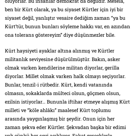
oluyorlar. Bu insanlar demokrat da değildir. Mesela,
ben bir Kürt olarak, ya bu siyaset Kürtler için iyi bir
siyaset değil, yanlıştır vesaire dediğim zaman “ya bu
Kürt’tür, bunun bunları söyleme hakkı var, en azından
ona tolerans göstereyim” diye düşünmezler bile.
Kürt haysiyeti ayaklar altına alınmış ve Kürtler
militanlık seviyesine düşürülmüştür. Bakın, asker
olmak varken kendilerine militan diyorlar, gerilla
diyorlar. Millet olmak varken halk olmayı seçiyorlar.
Bunlar, tenzil-i rütbedir. Kürt, kendi vatanında
olmasın, sokaklarda mülteci olsun, göçmen olsun,
ezilsin istiyorlar… Bununla iftihar etmeye alışmış Kürt
milleti ve “köle ahlâkı” maalesef Kürt toplumu
arasında yaygınlaşmış bir şeydir. Onun için her
zaman şekva eder Kürtler. Şekvadan başka bir edimi
yok çünkü her şeyi açıklıyor. Fakat gerçeklerle