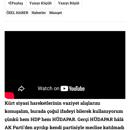
Paylaş
Yazıyı Küçült
Yazıyı Büyüt
ÖZEL HABER
Haberler
Manşet
Kürt siyasi hareket
leri
nin vaziyet alışlarını
konuşalım, burada çoğul ifadeyi bilerek kullanıyorum
çünkü hem HDP hem HÜDAPAR. Gerçi HÜDAPAR hâlâ
AK Parti’den ayrılıp kendi partisiyle meclise katılmadı