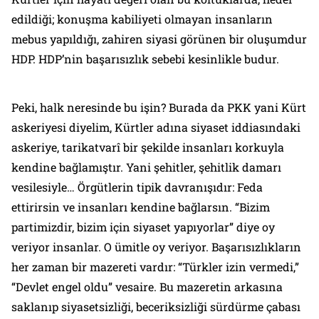
edildiği; konuşma kabiliyeti olmayan insanların
mebus yapıldığı, zahiren siyasi görünen bir oluşumdur
HDP. HDP’nin başarısızlık sebebi kesinlikle budur.
Peki, halk neresinde bu işin? Burada da PKK yani Kürt
askeriyesi diyelim, Kürtler adına siyaset iddiasındaki
askeriye, tarikatvarî bir şekilde insanları korkuyla
kendine bağlamıştır. Yani şehitler, şehitlik damarı
vesilesiyle… Örgütlerin tipik davranışıdır: Feda
ettirirsin ve insanları kendine bağlarsın. “Bizim
partimizdir, bizim için siyaset yapıyorlar” diye oy
veriyor insanlar. O ümitle oy veriyor. Başarısızlıkların
her zaman bir mazereti vardır: “Türkler izin vermedi,”
“Devlet engel oldu” vesaire. Bu mazeretin arkasına
saklanıp siyasetsizliği, beceriksizliği sürdürme çabası