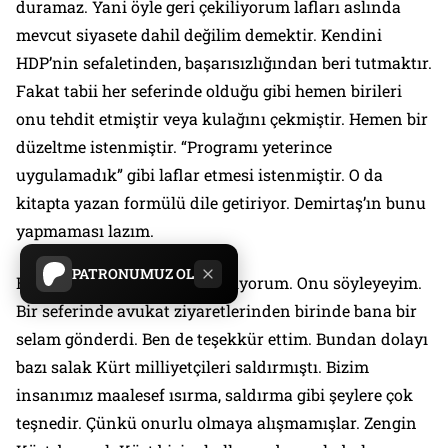
duramaz. Yani öyle geri çekiliyorum lafları aslında
mevcut siyasete dahil değilim demektir. Kendini
HDP’nin sefaletinden, başarısızlığından beri tutmaktır.
Fakat tabii her seferinde olduğu gibi hemen birileri
onu tehdit etmiştir veya kulağını çekmiştir. Hemen bir
düzeltme istenmiştir. “Programı yeterince
uygulamadık” gibi laflar etmesi istenmiştir. O da
kitapta yazan formülü dile getiriyor. Demirtaş’ın bunu
yapmaması lazım.
PATRONUMUZ OL
Ben Demirtaş’ı şahsen tanımıyorum. Onu söyleyeyim.
Bir seferinde avukat ziyaretlerinden birinde bana bir
selam gönderdi. Ben de teşekkür ettim. Bundan dolayı
bazı salak Kürt milliyetçileri saldırmıştı. Bizim
insanımız maalesef ısırma, saldırma gibi şeylere çok
teşnedir. Çünkü onurlu olmaya alışmamışlar. Zengin