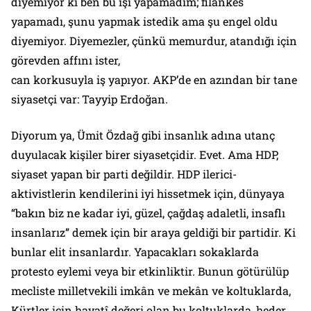
diyemiyor ki ben bu işi yapamadım; filankes
yapamadı, şunu yapmak istedik ama şu engel oldu
diyemiyor. Diyemezler, çünkü memurdur, atandığı için
görevden affını ister,
can korkusuyla iş yapıyor. AKP’de en azından bir tane
siyasetçi var: Tayyip Erdoğan.
Diyorum ya, Ümit Özdağ gibi insanlık adına utanç
duyulacak kişiler birer siyasetçidir. Evet. Ama HDP,
siyaset yapan bir parti değildir. HDP ilerici-
aktivistlerin kendilerini iyi hissetmek için, dünyaya
“bakın biz ne kadar iyi, güzel, çağdaş adaletli, insaflı
insanlarız” demek için bir araya geldiği bir partidir. Ki
bunlar elit insanlardır. Yapacakları sokaklarda
protesto eylemi veya bir etkinliktir. Bunun götürülüp
mecliste milletvekili imkân ve mekân ve koltuklarda,
Kürtler için hayatî değeri olan bu koltuklarda, heder