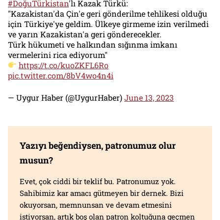
#DoğuTürkistan
'lı Kazak Türkü:
"Kazakistan'da Çin'e geri gönderilme tehlikesi olduğu
için Türkiye'ye geldim. Ülkeye girmeme izin verilmedi
ve yarın Kazakistan'a geri gönderecekler.
Türk hükumeti ve halkından sığınma imkanı
vermelerini rica ediyorum"
https://t.co/kuoZKFL6Ro
pic.twitter.com/8bV4wo4n4i
— Uygur Haber (@UygurHaber)
June 13, 2023
Yazıyı beğendiysen, patronumuz olur
musun?
Evet, çok ciddi bir teklif bu. Patronumuz yok.
Sahibimiz kar amacı gütmeyen bir dernek. Bizi
okuyorsan, memnunsan ve devam etmesini
istiyorsan, artık boş olan patron koltuğuna geçmen