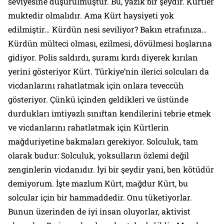
seviyesine düşürülmüştür. Bu, yazık bir şeydir. Kürtler
muktedir olmalıdır. Ama Kürt haysiyeti yok
edilmiştir… Kürdün nesi seviliyor? Bakın etrafınıza…
Kürdün mülteci olması, ezilmesi, dövülmesi hoşlarına
gidiyor. Polis saldırdı, şuramı kırdı diyerek kırılan
yerini gösteriyor Kürt. Türkiye’nin ilerici solcuları da
vicdanlarını rahatlatmak için onlara teveccüh
gösteriyor. Çünkü içinden geldikleri ve üstünde
durdukları imtiyazlı sınıftan kendilerini tebrie etmek
ve vicdanlarını rahatlatmak için Kürtlerin
mağduriyetine bakmaları gerekiyor. Solculuk, tam
olarak budur: Solculuk, yoksulların özlemi değil
zenginlerin vicdanıdır. İyi bir şeydir yani, ben kötüdür
demiyorum. İşte mazlum Kürt, mağdur Kürt, bu
solcular için bir hammaddedir. Onu tüketiyorlar.
Bunun üzerinden de iyi insan oluyorlar, aktivist