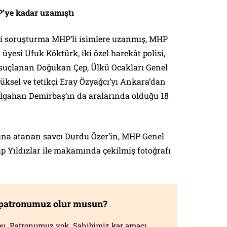
’ye kadar uzamıştı
ili soruşturma MHP’li isimlere uzanmış, MHP
üyesi Ufuk Köktürk, iki özel harekât polisi,
 suçlanan Doğukan Çep, Ülkü Ocakları Genel
ksel ve tetikçi Eray Özyağcı’yı Ankara’dan
olgahan Demirbaş’ın da aralarında olduğu 18
ına atanan savcı Durdu Özer’in, MHP Genel
Yıldızlar ile makamında çekilmiş fotoğrafı
 patronumuz olur musun?
f bu. Patronumuz yok. Sahibimiz kar amacı