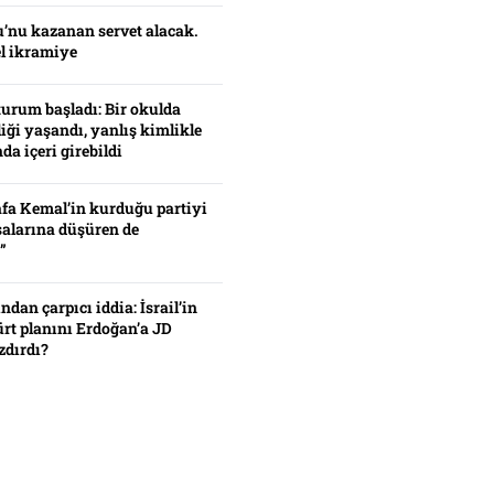
’nu kazanan servet alacak.
el ikramiye
turum başladı: Bir okulda
iği yaşandı, yanlış kimlikle
da içeri girebildi
fa Kemal’in kurduğu partiyi
alarına düşüren de
”
ından çarpıcı iddia: İsrail’in
ürt planını Erdoğan’a JD
zdırdı?