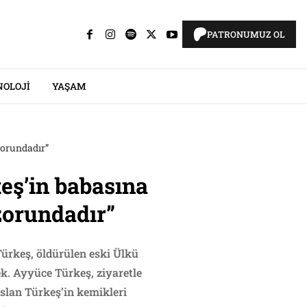
PATRONUMUZ OL
NOLOJI
YAŞAM
zorundadır”
eş’in babasına
zorundadır”
Türkeş, öldürülen eski Ülkü
ek. Ayyüce Türkeş, ziyaretle
slan Türkeş’in kemikleri