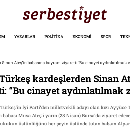
EM
YAZARLAR
POLITIKA
EKONOMI
SPOR
TEK
Sinan Ateş’in babasına bayram ziyareti: “Bu cinayet aydınlatılmak 
Türkeş kardeşlerden Sinan At
i: “Bu cinayet aydınlatılmak 
rkeş’in İyi Parti’den milletvekili adayı olan kızı Ayyüce 
n babası Musa Ateş’i yarın (23 Nisan) Bursa’da ziyaret edec
: “Hukukun üstünlüğünü her şeyin üstünde tutan babam Alpar