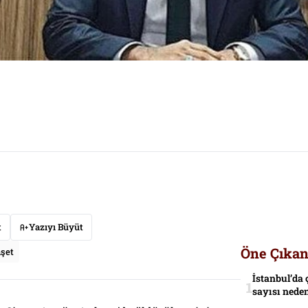
t
Yazıyı Büyüt
Öne Çıkan
şet
İstanbul’da 
sayısı neden