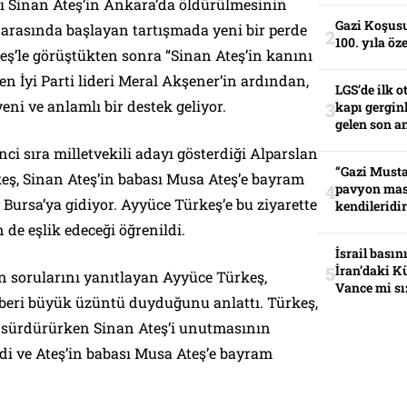
ı Sinan Ateş’in Ankara’da öldürülmesinin
Gazi Koşusu
 arasında başlayan tartışmada yeni bir perde
100. yıla öz
Ateş’le görüştükten sonra “Sinan Ateş’in kanını
n İyi Parti lideri Meral Akşener’in ardından,
LGS’de ilk o
yeni ve anlamlı bir destek geliyor.
kapı gerginl
gelen son an
ci sıra milletvekili adayı gösterdiği Alparslan
“Gazi Musta
keş, Sinan Ateş’in babası Musa Ateş’e bayram
pavyon mas
Bursa’ya gidiyor. Ayyüce Türkeş’e bu ziyarette
kendileridir
 de eşlik edeceği öğrenildi.
İsrail basın
İran’daki K
t’in sorularını yanıtlayan Ayyüce Türkeş,
Vance mi sı
beri büyük üzüntü duyduğunu anlattı. Türkeş,
 sürdürürken Sinan Ateş’i unutmasının
i ve Ateş’in babası Musa Ateş’e bayram