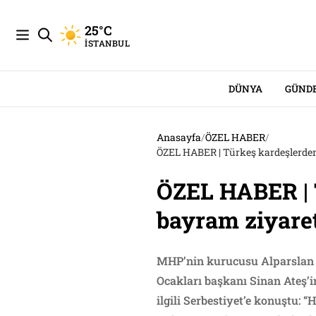
25°C
İSTANBUL
DÜNYA
GÜND
Anasayfa
/
ÖZEL HABER
/
ÖZEL HABER | Türkeş kardeşlerden 
ÖZEL HABER | 
bayram ziyaret
MHP’nin kurucusu Alparslan Tü
Ocakları başkanı Sinan Ateş’i
ilgili Serbestiyet’e konuştu