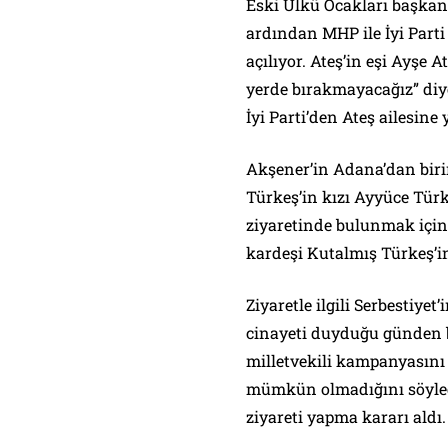
Eski Ülkü Ocakları başkan
ardından MHP ile İyi Parti
açılıyor. Ateş’in eşi Ayşe 
yerde bırakmayacağız” diye
İyi Parti’den Ateş ailesine 
Akşener’in Adana’dan birin
Türkeş’in kızı Ayyüce Tür
ziyaretinde bulunmak için 
kardeşi Kutalmış Türkeş’in
Ziyaretle ilgili Serbestiye
cinayeti duyduğu günden 
milletvekili kampanyasını
mümkün olmadığını söyled
ziyareti yapma kararı aldı.