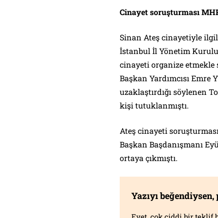
Cinayet soruşturması MHP
Sinan Ateş cinayetiyle ilg
İstanbul İl Yönetim Kurulu 
cinayeti organize etmekle
Başkan Yardımcısı Emre Yü
uzaklaştırdığı söylenen T
kişi tutuklanmıştı.
Ateş cinayeti soruşturmas
Başkan Başdanışmanı Eyüp 
ortaya çıkmıştı.
Yazıyı beğendiysen,
Evet, çok ciddi bir tekli