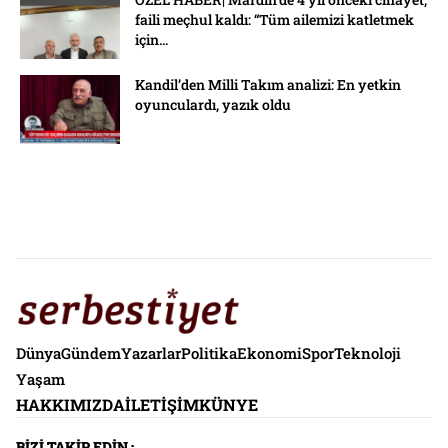
faili meçhul kaldı: “Tüm ailemizi katletmek
için...
Kandil’den Milli Takım analizi: En yetkin
oyunculardı, yazık oldu
Dünya
Gündem
Yazarlar
Politika
Ekonomi
Spor
Teknoloji
Yaşam
HAKKIMIZDA
İLETIŞIM
KÜNYE
BİZİ TAKİP EDİN :