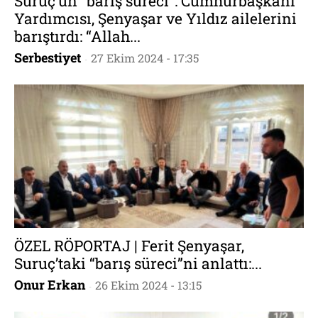
Suruç’un “barış süreci”: Cumhurbaşkanı
Yardımcısı, Şenyaşar ve Yıldız ailelerini
barıştırdı: “Allah...
Serbestiyet
27 Ekim 2024 - 17:35
-
ÖZEL RÖPORTAJ | Ferit Şenyaşar,
Suruç’taki “barış süreci”ni anlattı:...
Onur Erkan
26 Ekim 2024 - 13:15
-