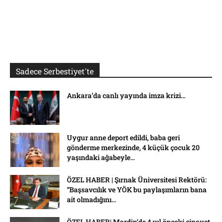
Sadece Serbestiyet'te
Ankara’da canlı yayında imza krizi…
Uygur anne deport edildi, baba geri
gönderme merkezinde, 4 küçük çocuk 20
yaşındaki ağabeyle...
ÖZEL HABER | Şırnak Üniversitesi Rektörü:
“Başsavcılık ve YÖK bu paylaşımların bana
ait olmadığını...
ÖZEL HABER| Mardin’de 4 yıl önceki cinayet,