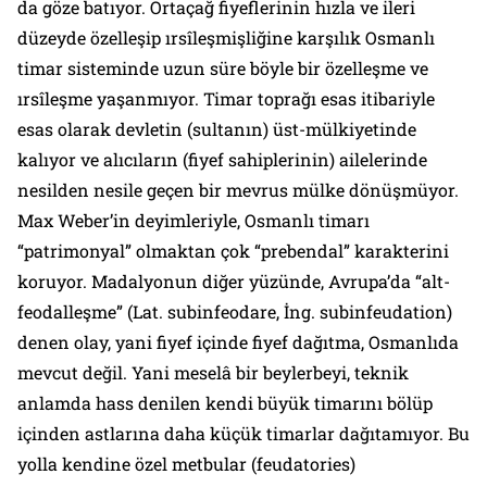
da göze batıyor. Ortaçağ fiyeflerinin hızla ve ileri
düzeyde özelleşip ırsîleşmişliğine karşılık Osmanlı
timar sisteminde uzun süre böyle bir özelleşme ve
ırsîleşme yaşanmıyor. Timar toprağı esas itibariyle
esas olarak devletin (sultanın) üst-mülkiyetinde
kalıyor ve alıcıların (fiyef sahiplerinin) ailelerinde
nesilden nesile geçen bir mevrus mülke dönüşmüyor.
Max Weber’in deyimleriyle, Osmanlı timarı
“patrimonyal” olmaktan çok “prebendal” karakterini
koruyor. Madalyonun diğer yüzünde, Avrupa’da “alt-
feodalleşme” (Lat.
subinfeodare
, İng.
subinfeudation
)
denen olay, yani fiyef içinde fiyef dağıtma, Osmanlıda
mevcut değil. Yani meselâ bir beylerbeyi, teknik
anlamda
hass
denilen kendi büyük timarını bölüp
içinden astlarına daha küçük timarlar dağıtamıyor. Bu
yolla kendine özel metbular (
feudatories
)