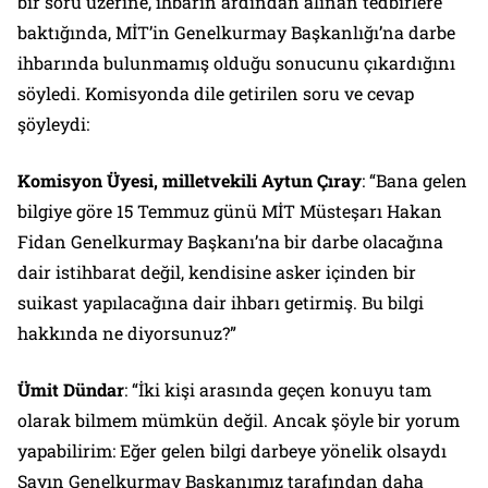
bir soru üzerine, ihbarın ardından alınan tedbirlere
baktığında, MİT’in Genelkurmay Başkanlığı’na darbe
ihbarında bulunmamış olduğu sonucunu çıkardığını
söyledi. Komisyonda dile getirilen soru ve cevap
şöyleydi:
Komisyon Üyesi, milletvekili Aytun Çıray
: “Bana gelen
bilgiye göre 15 Temmuz günü MİT Müsteşarı Hakan
Fidan Genelkurmay Başkanı’na bir darbe olacağına
dair istihbarat değil, kendisine asker içinden bir
suikast yapılacağına dair ihbarı getirmiş. Bu bilgi
hakkında ne diyorsunuz?”
Ümit Dündar
: “İki kişi arasında geçen konuyu tam
olarak bilmem mümkün değil. Ancak şöyle bir yorum
yapabilirim: Eğer gelen bilgi darbeye yönelik olsaydı
Sayın Genelkurmay Başkanımız tarafından daha