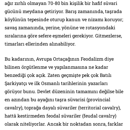
ağır zırhlı olmayan 70-80 bin kişilik bir hafif süvari
gücünü meydana getiriyor. Barış zamanında, taşrada
köylünün tepesinde oturup kanun ve nizamı koruyor;
savaş zamanında, yerine, yönüne ve rotasyondaki
sıralarına göre sefere eşmeleri gerekiyor. Gitmezlerse,
timarları ellerinden alınabiliyor.
Bu kadarının, Avrupa Ortaçağının Feodalizm diye
bilinen örgütlenme ve yapılanmasına ne kadar
benzediği çok açık. Zaten geçmişte pek çok Batılı
Şarkiyatçı ve ilk Osmanlı tarihlerinin yazarları
görüyor bunu. Devlet düzeninin tamamını değilse bile
en azından bu ayağını taşra süvarisi (
provincial
cavalry
), toprağa dayalı süvariler (
territorial cavalry
),
hattâ kestirmeden feodal süvariler (
feudal cavalry
)
olarak niteliyorlar. Ancak bir noktadan sonra, farklar