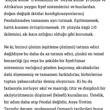
Afrika’nın yaygın fiyef sistemlerini ve bunlardan
doğan değişik iktidar konfigürasyonlarını)
Feodalizmden tamamen ayrı tutmak. Eşitlememek,
hattâ kısmen örtüştürmemek. 19. yüzyıla özgü 1/0
ikilemini, ak-kara zıtlığını olduğu gibi korumak.
Ne ki, birinci çözüm (eşitleme çözümü) tatmin edici
değildiyse bu daha da az tatmin edici, çünkü en temel
benzerliği (şu veya bu şekilde bir fiyef/timar
sisteminin varlığını) gözden kaçırmış; akrabadırlar
dahi diyememiş ve tamamen farklıdırlar, birbirlerine
toptan yabancıdırlar demiş oluyorsun. Ki bu da
fazlasıyla zorluyor akıl ve mantığı, titiz ve disiplinli bir
akılyürütmenin düşünsel (felsefî) kurallarını. Üstelik,
bir adım daha atıp Feodal değildir, Asya Üretim
Tarzıdır dersen, profesyonel Osmanlı tarihçileri buna