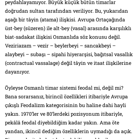
peydahlayamıyor. Büyük küçük bütün timarlar
doğrudan sultan tarafından veriliyor. Bu, yukarıdan
aşağı bir tâyin (atama) ilişkisi. Avrupa Ortaçağında
üst-bey (süzeren) ile alt-bey (vasal) arasında karşılıklı
biat-sadakat ilişkisi Osmanlıda söz konusu değil.
Veziriazam – vezir – beylerbeyi – sancakbeyi –
alaybeyi – subaşı – sipahi hiyerarşisi, bağıtsal vasallık
(
contractual vassalage
) değil tâyin ve itaat ilişkilerine
dayanıyor.
Öyleyse Osmanlı timar sistemi feodal mi, değil mi?
Bana sorarsanız, birincil özellikleri itibariyle Avrupa
çıkışlı Feodalizm kategorisinin bu haline dahi hayli
yakın. 1970’ler ve 80’lerdeki pozisyonum itibariyle,
pekâlâ feodal diyebildiğim kadar yakın. Ama öte
yandan, ikincil dediğim özelliklerin uymadığı da açık.