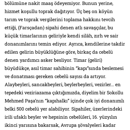
bölümüne nakit maaş ödeyemiyor. Bunun yerine,
hizmet koşullu toprak dağıtıyor. Üç beş on köyün
tarım ve toprak vergilerini toplama hakkını tevcih
ettiği, (Farsçadan)
sipahi
denen atlı savaşçılar, bu
küçük timarlarının geliriyle kendi silâh, zırh ve sair
donanımlarını temin ediyor. Ayrıca, kendilerine takdir
edilen gelirin büyüklüğüne göre, birkaç da
cebelü
denen yardımcı asker besliyor. Timar (geliri)
büyüdükçe, asıl timar sahibinin “kapı”sında beslemesi
ve donatması gereken cebelü sayısı da artıyor.
Alaybeyleri, sancakbeyleri, beylerbeyleri, vezirler… en
tepedeki veziriazama çıktığımızda, diyelim bir Sokollu
Mehmed Paşa’nın “kapıhalkı” içinde çok iyi donanımlı
belki 500 cebelü yer alabiliyor. Sipahiler, üzerlerindeki
irili ufaklı beyler ve hepsinin cebelüleri, 16. yüzyılın
ikinci yarısına bakarsak, Avrupa şövalyeleri kadar