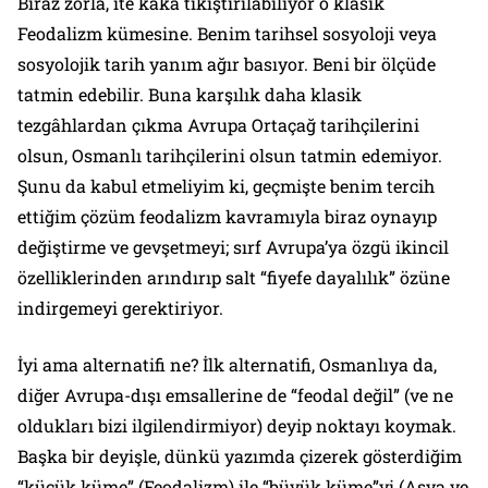
Biraz zorla, ite kaka tıkıştırılabiliyor o klasik
Feodalizm kümesine. Benim tarihsel sosyoloji veya
sosyolojik tarih yanım ağır basıyor. Beni bir ölçüde
tatmin edebilir. Buna karşılık daha klasik
tezgâhlardan çıkma Avrupa Ortaçağ tarihçilerini
olsun, Osmanlı tarihçilerini olsun tatmin edemiyor.
Şunu da kabul etmeliyim ki, geçmişte benim tercih
ettiğim çözüm feodalizm kavramıyla biraz oynayıp
değiştirme ve gevşetmeyi; sırf Avrupa’ya özgü ikincil
özelliklerinden arındırıp salt “fiyefe dayalılık” özüne
indirgemeyi gerektiriyor.
İyi ama alternatifi ne? İlk alternatifi, Osmanlıya da,
diğer Avrupa-dışı emsallerine de “feodal değil” (ve ne
oldukları bizi ilgilendirmiyor) deyip noktayı koymak.
Başka bir deyişle, dünkü yazımda çizerek gösterdiğim
“küçük küme” (Feodalizm) ile “büyük küme”yi (Asya ve