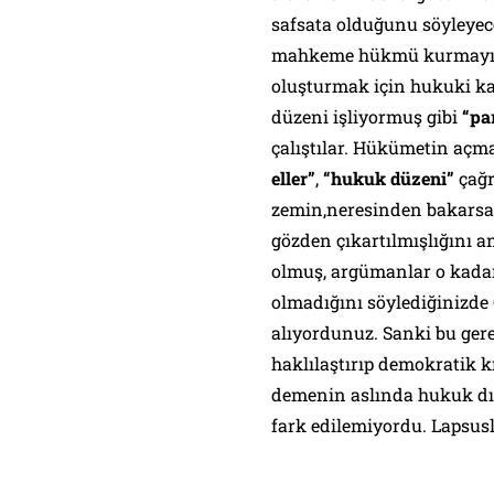
safsata olduğunu söyleyece
mahkeme hükmü kurmayı bi
oluşturmak için hukuki ka
düzeni işliyormuş gibi
“pa
çalıştılar. Hükümetin açma
eller”
,
“hukuk düzeni”
çağr
zemin,neresinden bakarsa
gözden çıkartılmışlığını 
olmuş, argümanlar o kadar 
olmadığını söylediğinizde 
alıyordunuz. Sanki bu ger
haklılaştırıp demokratik k
demenin aslında hukuk dış
fark edilemiyordu. Lapsu