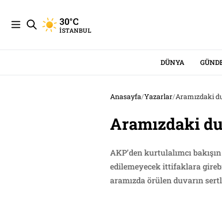
30°C
İSTANBUL
DÜNYA
GÜND
Anasayfa
/
Yazarlar
/
Aramızdaki d
Aramızdaki du
AKP’den kurtulalımcı bakışın 
edilemeyecek ittifaklara gireb
aramızda örülen duvarın sertli