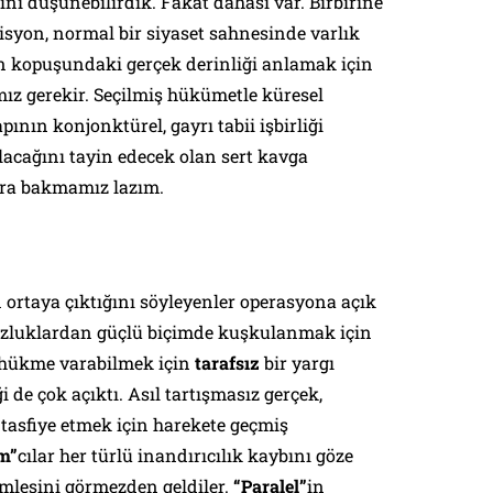
ını düşünebilirdik. Fakat dahası var. Birbirine
zisyon, normal bir siyaset sahnesinde varlık
n kopuşundaki gerçek derinliği anlamak için
ız gerekir. Seçilmiş hükümetle küresel
pının konjonktürel, gayrı tabii işbirliği
lacağını tayin edecek olan sert kavga
ara bakmamız lazım.
 ortaya çıktığını söyleyenler operasyona açık
suzluklardan güçlü biçimde kuşkulanmak için
 hükme varabilmek için
tarafsız
bir yargı
i de çok açıktı. Asıl tartışmasız gerçek,
tasfiye etmek için harekete geçmiş
m”
cılar her türlü inandırıcılık kaybını göze
mlesini görmezden geldiler.
“Paralel”
in