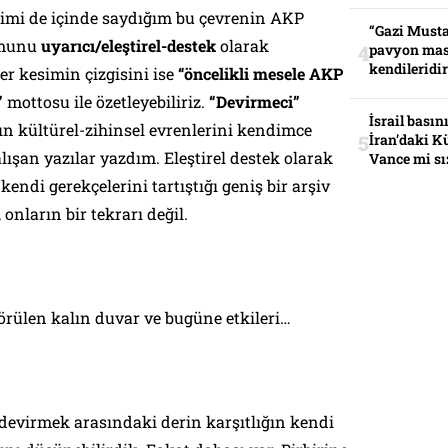
ndimi de içinde saydığım bu çevrenin AKP
“Gazi Musta
tumunu
uyarıcı/eleştirel-destek
olarak
pavyon mas
kendileridir
 kesimin çizgisini ise
“öncelikli mesele AKP
”
mottosu ile özetleyebiliriz.
“Devirmeci”
İsrail basın
ın kültürel-zihinsel evrenlerini kendimce
İran’daki K
şan yazılar yazdım. Eleştirel destek olarak
Vance mi sı
ndi gerekçelerini tartıştığı geniş bir arşiv
onların bir tekrarı değil.
rülen kalın duvar ve bugüne etkileri…
 devirmek arasındaki derin karşıtlığın kendi