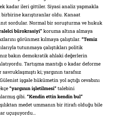
k kadar ileri gittiler. Siyasi analiz yapmakla
rbirine karıştıranlar oldu. Kanaat
nıt sordular. Normal bir soruşturma ve hukuk
ralelci bürokrasiyi”
koruma altına almaya
zlarını görünmez kılmaya çalıştılar.
“Temiz
ılarıyla tutunmaya çalıştıkları politik
nız bakın demokratik ahlaki değerlerin
anlatıyordu. Tartışma mantığı o kadar deforme
savruklaşmıştı ki; yargının tarafsız
Gülenist işgale hükümetin yol açtığı cevabını
ekçe
“yargının işletilmesi”
talebini
ılarmış gibi.
“Kendin ettin kendin bul”
ılıktan medet ummanın bir itirafı olduğu bile
slar uçuşuyordu…