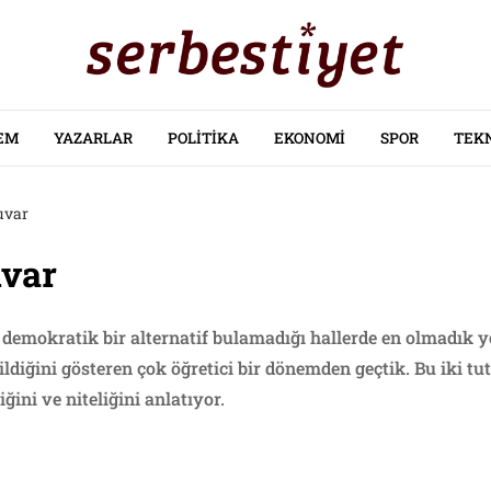
EM
YAZARLAR
POLITIKA
EKONOMI
SPOR
TEK
uvar
var
demokratik bir alternatif bulamadığı hallerde en olmadık yo
ildiğini gösteren çok öğretici bir dönemden geçtik. Bu iki tu
ğini ve niteliğini anlatıyor.