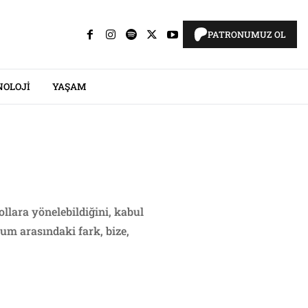
PATRONUMUZ OL
NOLOJI
YAŞAM
llara yönelebildiğini, kabul
tum arasındaki fark, bize,