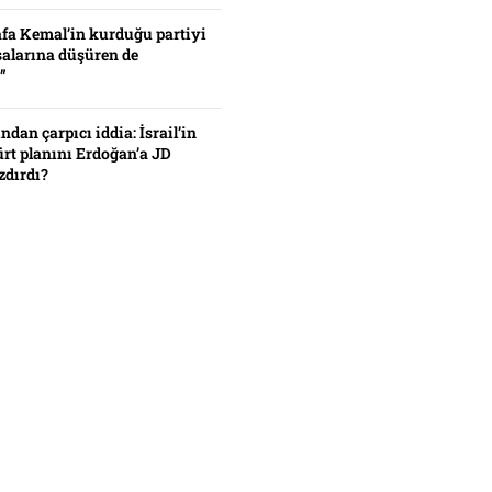
fa Kemal’in kurduğu partiyi
alarına düşüren de
”
ından çarpıcı iddia: İsrail’in
ürt planını Erdoğan’a JD
zdırdı?