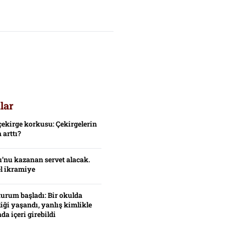
lar
çekirge korkusu: Çekirgelerin
 arttı?
’nu kazanan servet alacak.
el ikramiye
turum başladı: Bir okulda
iği yaşandı, yanlış kimlikle
da içeri girebildi