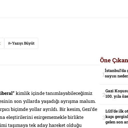
t
Yazıyı Büyüt
Öne Çıkan
İstanbul’da 
sayısı neden
Gazi Koşusu
iberal”
kimlik içinde tanımlayabileceğimiz
100. yıla öz
mesinin son yıllarda yaşadığı ayrışma malum.
rpıcı biçimde yollar ayrıldı. Bir kesim, Gezi’de
LGS’de ilk o
kapı gerginl
ına eleştirilerini esirgememekle birlikte
gelen son an
imi taşımaya tek aday hareket olduğu