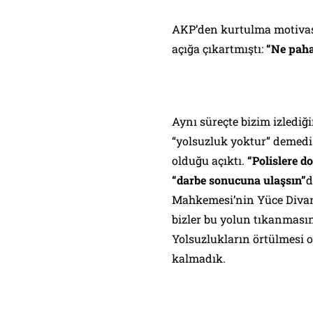
AKP’den kurtulma motivas
açığa çıkartmıştı:
“Ne paha
Aynı süreçte bizim izledi
“yolsuzluk yoktur” demedi
olduğu açıktı.
“Polislere d
“darbe sonucuna ulaşsın”
d
Mahkemesi’nin Yüce Divan
bizler bu yolun tıkanmasına
Yolsuzlukların örtülmesi 
kalmadık.