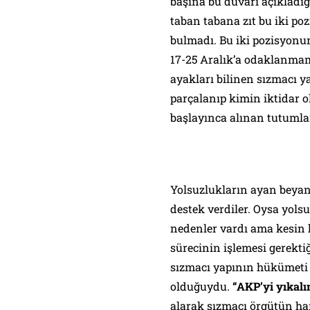
başına bu duvarı açıkladığ
taban tabana zıt bu iki po
bulmadı. Bu iki pozisyonu
17-25 Aralık’a odaklanmam
ayakları bilinen sızmacı ya
parçalanıp kimin iktidar o
başlayınca alınan tutuml
Yolsuzlukların ayan beyan
destek verdiler. Oysa yol
nedenler vardı ama kesin
sürecinin işlemesi gerektiğ
sızmacı yapının hükümeti 
olduğuydu.
“AKP’yi yıkalı
alarak sızmacı örgütün ha