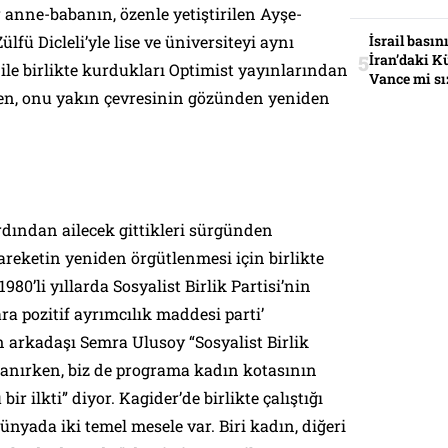
anne-babanın, özenle yetiştirilen Ayşe-
Zülfü Dicleli’yle lise ve üniversiteyi aynı
İsrail basın
İran’daki K
ile birlikte kurdukları Optimist yayınlarından
Vance mi sı
ken, onu yakın çevresinin gözünden yeniden
rdından ailecek gittikleri sürgünden
reketin yeniden örgütlenmesi için birlikte
1980’li yıllarda Sosyalist Birlik Partisi’nin
a pozitif ayrımcılık maddesi parti’
 arkadaşı Semra Ulusoy “Sosyalist Birlik
lanırken, biz de programa kadın kotasının
ir ilkti” diyor. Kagider’de birlikte çalıştığı
ünyada iki temel mesele var. Biri kadın, diğeri