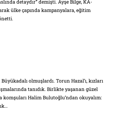
aslında detaydır” demişti. Ayşe Bilge, KA-
larak ülke çapında kampanyalara, eğitim
netti.
a Büyükadalı olmuşlardı. Torun Hazal’ı, kızları
şmalarında tanıdık. Birlikte yaşanan güzel
da komşuları Halim Bulutoğlu’ndan okuyalım:
tık…