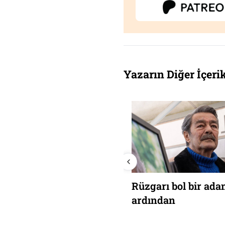
Yazarın Diğer İçerik
Antalya: Ateşin
üzgarı bol bir adamın
ortasındaki cennet
rdından