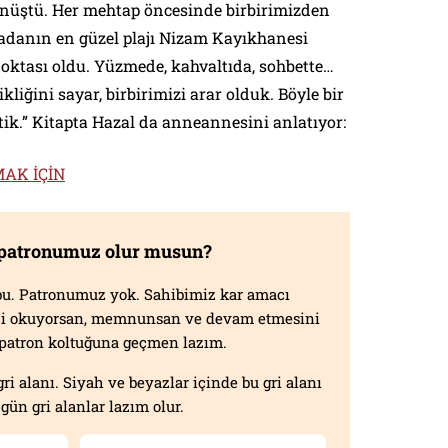
dönüştü. Her mehtap öncesinde birbirimizden
 adanın en güzel plajı Nizam Kayıkhanesi
oktası oldu. Yüzmede, kahvaltıda, sohbette…
kliğini sayar, birbirimizi arar olduk. Böyle bir
tik.” Kitapta Hazal da anneannesini anlatıyor:
AK İÇİN
 patronumuz olur musun?
f bu. Patronumuz yok. Sahibimiz kar amacı
izi okuyorsan, memnunsan ve devam etmesini
n patron koltuğuna geçmen lazım.
gri alanı. Siyah ve beyazlar içinde bu gri alanı
gün gri alanlar lazım olur.