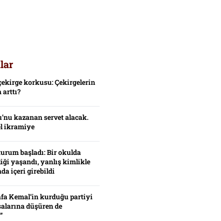
lar
çekirge korkusu: Çekirgelerin
 arttı?
’nu kazanan servet alacak.
el ikramiye
turum başladı: Bir okulda
iği yaşandı, yanlış kimlikle
da içeri girebildi
fa Kemal’in kurduğu partiyi
alarına düşüren de
”