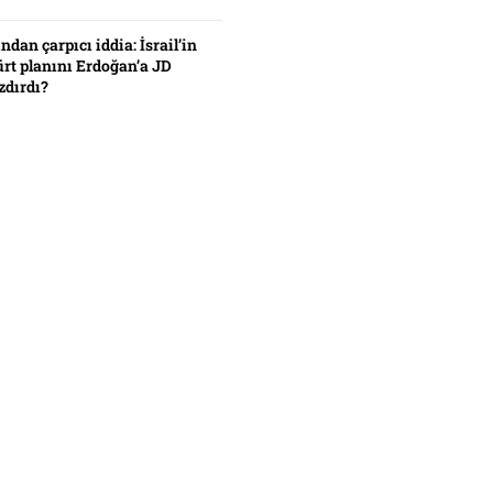
ından çarpıcı iddia: İsrail’in
ürt planını Erdoğan’a JD
zdırdı?