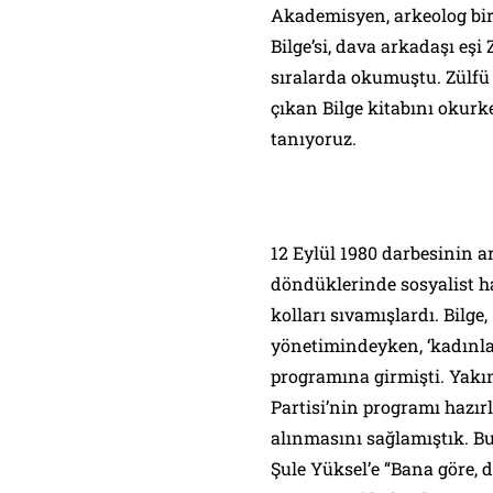
Akademisyen, arkeolog bir 
Bilge’si, dava arkadaşı eşi 
sıralarda okumuştu. Zülfü 
çıkan Bilge kitabını okur
tanıyoruz.
12 Eylül 1980 darbesinin a
döndüklerinde sosyalist ha
kolları sıvamışlardı. Bilge, 
yönetimindeyken, ‘kadınlar
programına girmişti. Yakın
Partisi’nin programı hazır
alınmasını sağlamıştık. Bu b
Şule Yüksel’e “Bana göre, d