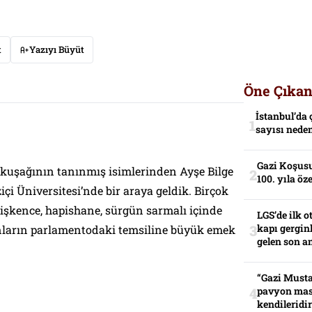
t
Yazıyı Büyüt
Öne Çıkan
İstanbul’da 
sayısı neden
Gazi Koşusu
68 kuşağının tanınmış isimlerinden Ayşe Bilge
100. yıla öz
içi Üniversitesi’nde bir araya geldik. Birçok
i işkence, hapishane, sürgün sarmalı içinde
LGS’de ilk o
kapı gerginl
ınların parlamentodaki temsiline büyük emek
gelen son an
“Gazi Musta
pavyon mas
kendileridir