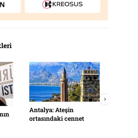
leri
Barselona-Real Madrid
Anayas
ve Arda
demokra