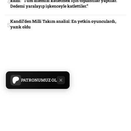
kaldı: “Tüm ailemizi katletmek için toplantılar yaptılar.
Dedemi yaralayıp işkenceyle katlettiler.”
Kandil’den Milli Takım analizi: En yetkin oyunculardı,
yazık oldu
PATRONUMUZ OL