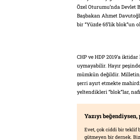
Özel Oturumu’nda Devlet 
Başbakan Ahmet Davutoğlu’
bir “Yüzde 65’lik blok”un 
CHP ve HDP 2019’a iktidar 
uymayabilir. Hayır peşind
mümkün değildir. Milletin, 
şerri ayırt etmekte mahir
yeltendikleri “blok”lar, n
Yazıyı beğendiysen,
Evet, çok ciddi bir tekli
gütmeyen bir dernek. B