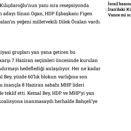
İsrail basın
ılıçdaroğlu’nun yanı sıra resepsiyonda
İran’daki K
n adayı Sinan Ogan, HDP Eşbaşkanı Figen
Vance mi sı
an’ın yeğeni milletvekili Dilek Öcalan vardı.
siyasi grupları yan yana getiren bu
 karşı 7 Haziran seçimleri öncesinde kurulan
ndırmayı hedeflediği anlaşılıyor. Her ne kadar
 Bey, yüzde 60’lık blokun varlığına son
bu inançla 8 Haziran sabahı MHP lideri
ile teklif etti. Kemal Bey, HDP ve MHP’yi yan
 koalisyona inanmasaydı herhalde Bahçeli’ye