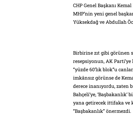
CHP Genel Başkanı Kemal K
MHP’nin yeni genel başka
Yüksekdağ ve Abdullah Öcal
Birbirine zıt gibi görünen 
resepsiyonun, AK Parti’ye
“yüzde 60’lık blok”u canla
imkânsız görünse de Kemal
derece inanıyordu, zaten 
Bahçeli’ye, ‘Başbakanlık’ b
yana getirecek ittifaka ve
“Başbakanlık” önermezdi.