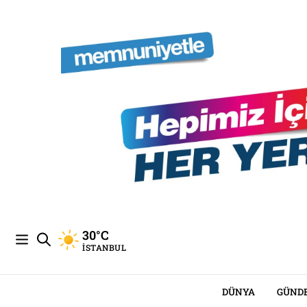
30°C
İSTANBUL
DÜNYA
GÜND