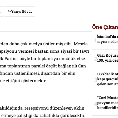
t
Yazıyı Büyüt
Öne Çıkan
İstanbul’da 
sayısı neden
lerden daha çok medya üstlenmiş gibi. Mesela
epsiyonu vermesi baştan sona siyasi bir tavrı
Gazi Koşusu
k Partisi, böyle bir toplantıya öncülük etse
100. yıla öz
ama toplantının paralel örgüt bağlantılı Can
ından üstlenilmesi, dışarıdan bir elin
LGS’de ilk o
kapı gerginl
e ettiğini göstermekte.
gelen son an
“Gazi Musta
pavyon mas
 bakıldığında, resepsiyonu düzenleyen aklın
kendileridir
 etmeye çalıştığı da rahatlıkla görülecektir.