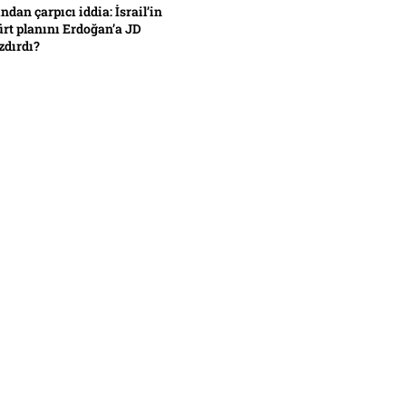
ından çarpıcı iddia: İsrail’in
ürt planını Erdoğan’a JD
zdırdı?