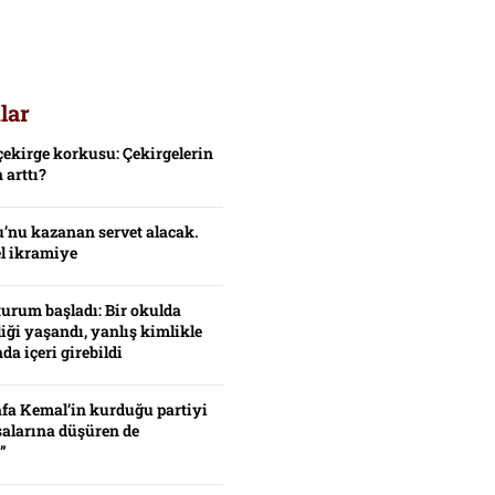
lar
çekirge korkusu: Çekirgelerin
 arttı?
’nu kazanan servet alacak.
el ikramiye
turum başladı: Bir okulda
iği yaşandı, yanlış kimlikle
da içeri girebildi
fa Kemal’in kurduğu partiyi
alarına düşüren de
”