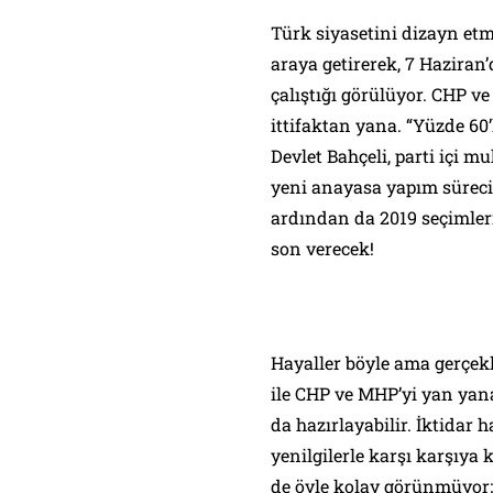
Türk siyasetini dizayn et
araya getirerek, 7 Hazira
çalıştığı görülüyor. CHP v
ittifaktan yana. “Yüzde 6
Devlet Bahçeli, parti içi mu
yeni anayasa yapım sürecin
ardından da 2019 seçimleri
son verecek!
Hayaller böyle ama gerçekl
ile CHP ve MHP’yi yan ya
da hazırlayabilir. İktidar
yenilgilerle karşı karşıya k
de öyle kolay görünmüyor;