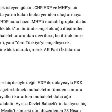
mek isteyen gücün; CHP, HDP ve MHP’yi bir
n’da yarım kalan bloku yeniden oluşturmaya
e HDP buna hazır, MHP’li muhalif gruplar da bu
0’lık blok”un önünde engel olduğu düşünülen
halefet tarafından devrilirse, bu ittifak önce
i, yani ‘Yeni Türkiye’yi engelleyecek,
ne blok olarak girerek AK Parti İktidarına
er hiç de öyle değil. HDP ile dolayısıyla PKK
na getirebilmek muhalefetin tümden sonunu
 hayalleri kurarken muhalefet daha ağır
alabilir. Ayrıca Devlet Bahçeli’nin tasfiyesi hiç
 Meclis’te önceki gün düzenlenen 23 Nisan