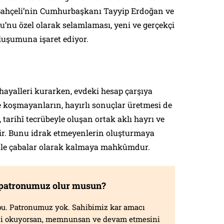
Bahçeli’nin Cumhurbaşkanı Tayyip Erdoğan ve
nu özel olarak selamlaması, yeni ve gerçekçi
oluşumuna işaret ediyor.
hayalleri kurarken, evdeki hesap çarşıya
e koşmayanların, hayırlı sonuçlar üretmesi de
tarihî tecrübeyle oluşan ortak aklı hayrı ve
dir. Bunu idrak etmeyenlerin oluşturmaya
afile çabalar olarak kalmaya mahkûmdur.
 patronumuz olur musun?
f bu. Patronumuz yok. Sahibimiz kar amacı
izi okuyorsan, memnunsan ve devam etmesini