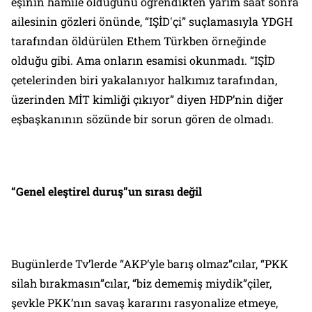
eşinin hamile olduğunu öğrendikten yarım saat sonra
ailesinin gözleri önünde, “IŞİD'çi” suçlamasıyla YDGH
tarafından öldürülen Ethem Türkben örneğinde
olduğu gibi. Ama onların esamisi okunmadı. “IŞİD
çetelerinden biri yakalanıyor halkımız tarafından,
üzerinden MİT kimliği çıkıyor” diyen HDP’nin diğer
eşbaşkanının sözünde bir sorun gören de olmadı.
“Genel eleştirel duruş”un sırası değil
Bugünlerde Tv’lerde “AKP’yle barış olmaz”cılar, “PKK
silah bırakmasın”cılar, “biz dememiş miydik”çiler,
şevkle PKK’nın savaş kararını rasyonalize etmeye,