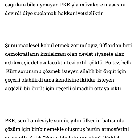
çağrılara bile uymayan PKK’yla müzakere masasını
devirdi diye suçlamak hakkaniyetsizliktir.
Şunu maalesef kabul etmek zorundayız; 90’lardan beri
demokratların kızılelması olan devlet siyasete alan
açtıkça, şiddet azalacaktır tezi artık çöktü. Bu tez, belki
Kürt sorununu çözmek isteyen silahlı bir örgüt için
geçerli olabilirdi ama kendisine iktidar isteyen
açgözlü bir örgüt için geçerli olmadığı ortaya çıktı.
PKK, son hamlesiyle son üç yılın ülkenin batısında
çözüm için binbir emekle oluşmuş bütün atmosferini
de dağıttı. Artık “Barış diliyle konuşalım”, “Şiddet