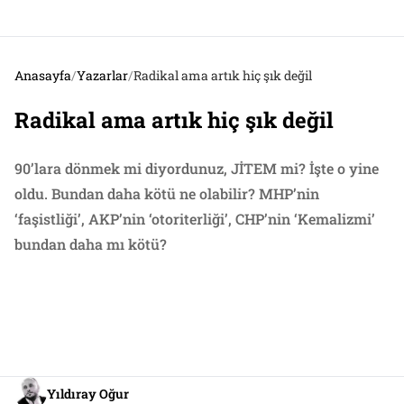
Anasayfa
/
Yazarlar
/
Radikal ama artık hiç şık değil
Radikal ama artık hiç şık değil
90’lara dönmek mi diyordunuz, JİTEM mi? İşte o yine
oldu. Bundan daha kötü ne olabilir? MHP’nin
‘faşistliği’, AKP’nin ‘otoriterliği’, CHP’nin ‘Kemalizmi’
bundan daha mı kötü?
Yıldıray Oğur