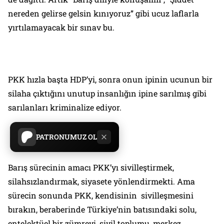
nereden gelirse gelsin kınıyoruz” gibi ucuz laflarla
yırtılamayacak bir sınav bu.
PKK hızla başta HDP’yi, sonra onun ipinin ucunun bir
silaha çıktığını unutup insanlığın ipine sarılmış gibi
sarılanları kriminalize ediyor.
PATRONUMUZ OL
Barış sürecinin amacı PKK’yı sivilleştirmek,
silahsızlandırmak, siyasete yönlendirmekti. Ama
sürecin sonunda PKK, kendisinin sivilleşmesini
bırakın, beraberinde Türkiye’nin batısındaki solu,
entelektüel bir zümreyi, sivil toplumu, merkez