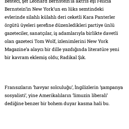
Besteci, şef Leonard Bernstein’la aktris eşi Felicia
Bernstein’in New York’un en lüks semtindeki
evlerinde silahlı külahlı deri ceketli Kara Panterler
örgütü üyeleri şerefine düzenledikleri partiye ünlü
gazeteciler, sanatçılar, iş adamlarıyla birlikte davetli
olan gazeteci Tom Wolf, izlenimlerini New York
Magazine’a alaycı bir dille yazdığında literatüre yeni
bir kavram eklemiş oldu; Radikal Şık.
Fransızların ‘havyar solculuğu’, İngilizlerin ‘şampanya
sosyalisti’, yine Amerikalıların ‘limuzin liberali’
dediğine benzer bir bohem duyar kasma hali bu.