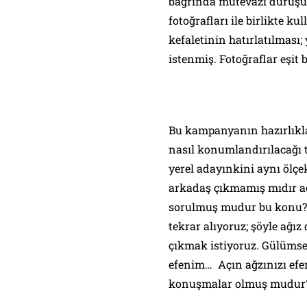
bağrında mütevazı duruşu 
fotoğrafları ile birlikte k
kefaletinin hatırlatılması
istenmiş. Fotoğraflar eşit 
Bu kampanyanın hazırlıklar
nasıl konumlandırılacağı t
yerel adayınkini aynı ölçe
arkadaş çıkmamış mıdır a
sorulmuş mudur bu konu? 
tekrar alıyoruz; şöyle ağız
çıkmak istiyoruz. Gülümse
efenim… Açın ağzınızı ef
konuşmalar olmuş mudur