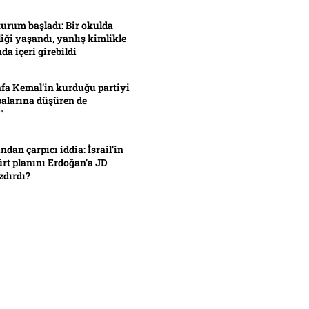
turum başladı: Bir okulda
iği yaşandı, yanlış kimlikle
da içeri girebildi
fa Kemal’in kurduğu partiyi
alarına düşüren de
”
ından çarpıcı iddia: İsrail’in
ürt planını Erdoğan’a JD
zdırdı?