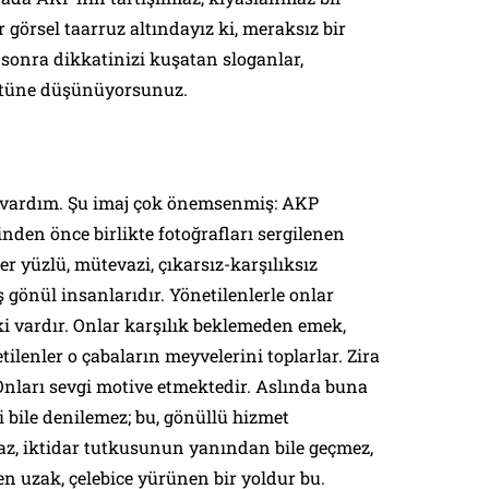
r görsel taarruz altındayız ki, meraksız bir
e sonra dikkatinizi kuşatan sloganlar,
üstüne düşünüyorsunuz.
 vardım. Şu imaj çok önemsenmiş: AKP
inden önce birlikte fotoğrafları sergilenen
r yüzlü, mütevazi, çıkarsız-karşılıksız
 gönül insanlarıdır. Yönetilenlerle onlar
şki vardır. Onlar karşılık beklemeden emek,
ilenler o çabaların meyvelerini toplarlar. Zira
Onları sevgi motive etmektedir. Aslında buna
i bile denilemez; bu, gönüllü hizmet
maz, iktidar tutkusunun yanından bile geçmez,
 uzak, çelebice yürünen bir yoldur bu.