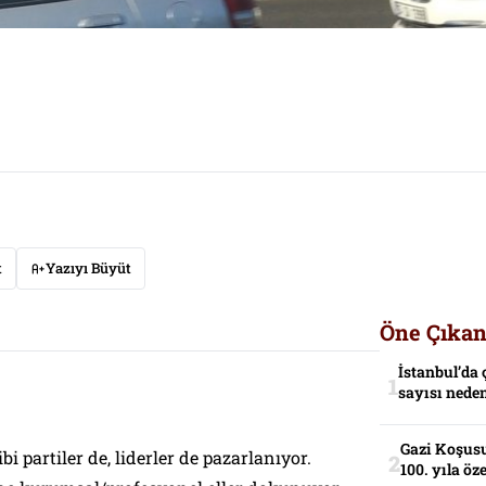
t
Yazıyı Büyüt
Öne Çıkan
İstanbul’da 
sayısı neden
Gazi Koşusu
 partiler de, liderler de pazarlanıyor.
100. yıla öz