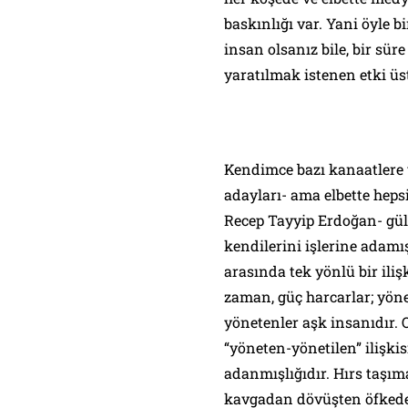
baskınlığı var. Yani öyle bi
insan olsanız bile, bir sür
yaratılmak istenen etki 
Kendimce bazı kanaatlere
adayları- ama elbette heps
Recep Tayyip Erdoğan- güle
kendilerini işlerine adamış
arasında tek yönlü bir ili
zaman, güç harcarlar; yönet
yönetenler aşk insanıdır. 
“yöneten-yönetilen” ilişkis
adanmışlığıdır. Hırs taşı
kavgadan dövüşten öfkeden