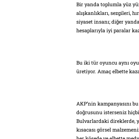
Bir yanda toplumla yüz yüz
alışkanlıkları, sezgileri, 
siyaset insanı; diğer yanda
hesaplarıyla iyi paralar k
Bu iki tür oyuncu aynı oyu
üretiyor. Amaç elbette k
AKP’nin kampanyasını bu g
doğrusunu isterseniz hiçb
Bulvarlardaki direklerde, y
kısacası görsel malzemenin
her köşede ve elbette med