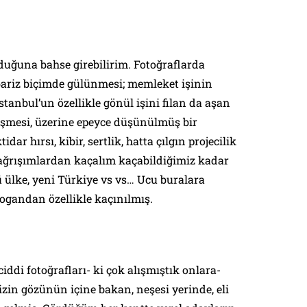
lduğuna bahse girebilirim. Fotoğraflarda
riz biçimde gülünmesi; memleket işinin
İstanbul’un özellikle gönül işini filan da aşan
mesi, üzerine epeyce düşünülmüş bir
idar hırsı, kibir, sertlik, hatta çılgın projecilik
çağrışımlardan kaçalım kaçabildiğimiz kadar
ü ülke, yeni Türkiye vs vs… Ucu buralara
ogandan özellikle kaçınılmış.
ddi fotoğrafları- ki çok alışmıştık onlara-
izin gözünün içine bakan, neşesi yerinde, eli