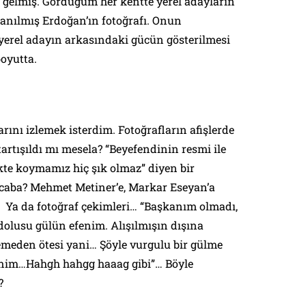
gelmiş. Gördüğüm her kentte yerel adayların
ullanılmış Erdoğan’ın fotoğrafı. Onun
; yerel adayın arkasındaki gücün gösterilmesi
boyutta.
ını izlemek isterdim. Fotoğrafların afişlerde
artışıldı mı mesela? “Beyefendinin resmi ile
kte koymamız hiç şık olmaz” diyen bir
caba? Mehmet Metiner’e, Markar Eseyan’a
Ya da fotoğraf çekimleri… “Başkanım olmadı,
 dolusu gülün efenim. Alışılmışın dışına
meden ötesi yani… Şöyle vurgulu bir gülme
enim…Hahgh hahgg haaag gibi”… Böyle
?