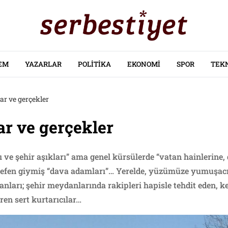
EM
YAZARLAR
POLITIKA
EKONOMI
SPOR
TEK
ar ve gerçekler
ar ve gerçekler
 ve şehir aşıkları” ama genel kürsülerde “vatan hainlerine, 
efen giymiş “dava adamları”… Yerelde, yüzümüze yumuşacı
nları; şehir meydanlarında rakipleri hapisle tehdit eden, ke
gören sert kurtarıcılar…