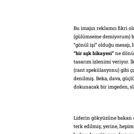
Bu imajın reklamcı fikri o
(gülümseme demiyorum) ba
“gönül işi” olduğu mesajı, 
“bir aşk hikayesi”
ne dönüş
tasarım izlenimi veriyor. İkt
(rant spekülasyonu) gibi 
denilmiş. Beka, dava, güçl
dokunacak bir imgeden, sl
Liderin gökyüzüne bakan ci
terk edilmiş; yerine, hepim