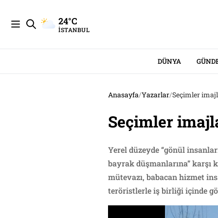
24°C
İSTANBUL
DÜNYA
GÜND
Anasayfa
/
Yazarlar
/
Seçimler imajl
Seçimler imajl
Yerel düzeyde “gönül insanları
bayrak düşmanlarına” karşı k
mütevazı, babacan hizmet insa
teröristlerle iş birliği içinde 