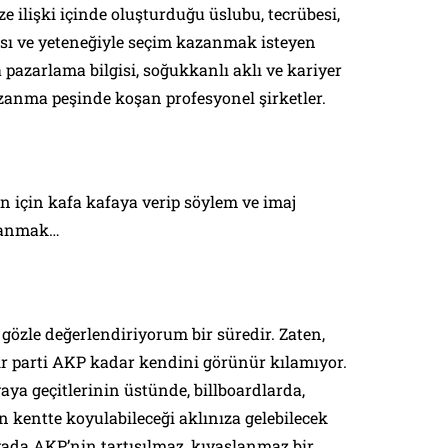
e ilişki içinde oluşturduğu üslubu, tecrübesi,
hırsı ve yeteneğiyle seçim kazanmak isteyen
 pazarlama bilgisi, soğukkanlı aklı ve kariyer
azanma peşinde koşan profesyonel şirketler.
n için kafa kafaya verip söylem ve imaj
azanmak…
özle değerlendiriyorum bir süredir. Zaten,
ir parti AKP kadar kendini görünür kılamıyor.
aya geçitlerinin üstünde, billboardlarda,
 kentte koyulabileceği aklınıza gelebilecek
yada AKP’nin tartışılmaz, kıyaslanmaz bir