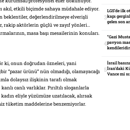
ine kurumsal/profesyonel eller dokunuyor.
cı akıl, etkili biçimde sahaya müdahale ediyor.
LGS’de ilk o
kapı gerginl
n beklentiler, değerlendirilmeye elverişli
gelen son an
r, rakip aktörlerin güçlü ve zayıf yönleri…
ırmalarının, masa başı mesailerinin konuları.
“Gazi Musta
pavyon mas
kendileridir
tör ki, onun doğrudan özneleri, yani
İsrail basın
İran’daki K
içbir “pazar ürünü” nün olmadığı, olamayacağı
Vance mi sı
mla dolaysız ilişkinin tarafı olmak
anlı canlı varlıklar. Pırıltılı sloganlarla
r kadın eliyle yüzümüze uzatılacak, alırsak
miz tüketim maddelerine benzemiyorlar.