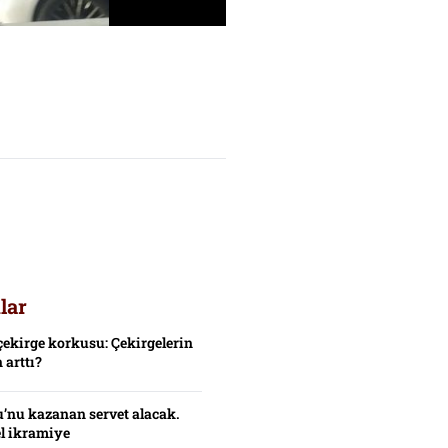
lar
çekirge korkusu: Çekirgelerin
 arttı?
’nu kazanan servet alacak.
el ikramiye