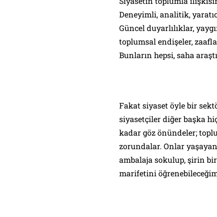
Siyasetin toplumla ilişkis
Deneyimli, analitik, yaratı
Güncel duyarlılıklar, yaygı
toplumsal endişeler, zaafla
Bunların hepsi, saha araşt
Fakat siyaset öyle bir sek
siyasetçiler diğer başka h
kadar göz önündeler; toplu
zorundalar. Onlar yaşayan k
ambalaja sokulup, şirin bi
marifetini öğrenebileceği