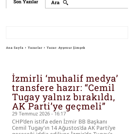
Son Yazılar
Ara
Ana Sayfa
Yazarlar
Yazar: Ayşenur Şimşek
İzmirli ‘muhalif medya’
transfere hazır: “Cemil
Tugay yalnız bırakıldı,
AK Parti’ye geçmeli”
29 Temmuz 2026 - 16:17
CHP’den istifa eden İzmir BB Başkanı
Cemil Tugay’ın 14 Ağustos’da AK Parti’ye
geçeceği iddia ediliyor. İzmir’de Tugay’a