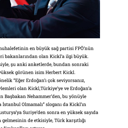
uhalefetinin en büyük sağ partisi FPÖ’nün
leri bakanlarından olan Kickl’a ilgi büyük.
siyle, şu anki anketlerde, bundan sonraki
üksek görünen isim Herbert Kickl.
nelik “Eğer Erdoğan’ı çok seviyorsanız,
ylemleri olan Kickl,Türkiye’ye ve Erdoğan’a
şan Başbakan Nehammer’den, bu yönüyle
a İstanbul Olmamalı” sloganı da Kickl’ın
usturya’ya Suriye’den sonra en yüksek sayıda
n gelmesinin de etkisiyle, Türk karşıtlığı