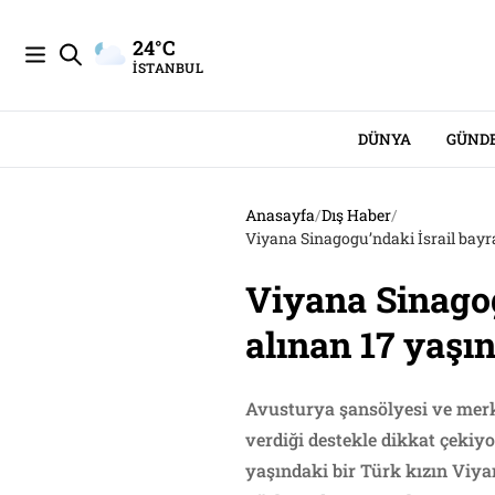
24°C
İSTANBUL
DÜNYA
GÜND
Anasayfa
/
Dış Haber
/
Viyana Sinagogu’ndaki İsrail bayr
Viyana Sinagog
alınan 17 yaşı
Avusturya şansölyesi ve merke
verdiği destekle dikkat çekiy
yaşındaki bir Türk kızın Viy