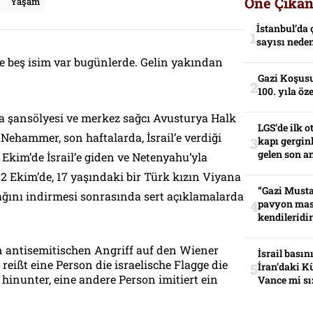
Öne Çıkan
Yaşam
İstanbul’da 
sayısı neden
 beş isim var bugünlerde. Gelin yakından
Gazi Koşusu
100. yıla öz
a şansölyesi ve merkez sağcı Avusturya Halk
LGS’de ilk o
 Nehammer, son haftalarda, İsrail’e verdiği
kapı gerginl
gelen son an
 Ekim’de İsrail’e giden ve Netenyahu’yla
 Ekim’de, 17 yaşındaki bir Türk kızın Viyana
“Gazi Musta
ağını indirmesi sonrasında sert açıklamalarda
pavyon mas
kendileridir
n antisemitischen Angriff auf den Wiener
İsrail basın
reißt eine Person die israelische Flagge die
İran’daki K
 hinunter, eine andere Person imitiert ein
Vance mi sı