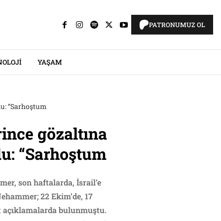
PATRONUMUZ OL
NOLOJI
YAŞAM
ndu: “Sarhoştum
rince gözaltına
du: “Sarhoştum
r, son haftalarda, İsrail’e
 Nehammer; 22 Ekim’de, 17
rt açıklamalarda bulunmuştu.