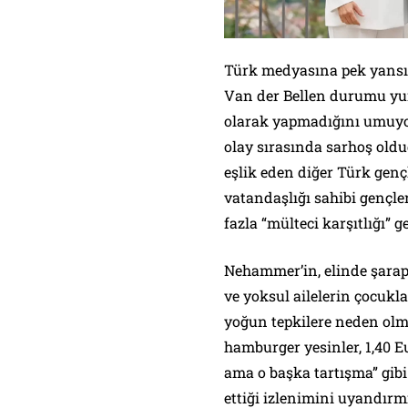
Türk medyasına pek yans
Van der Bellen durumu yum
olarak yapmadığını umuyo
olay sırasında sarhoş oldu
eşlik eden diğer Türk gen
vatandaşlığı sahibi gençl
fazla “mülteci karşıtlığı” g
Nehammer’in, elinde şarap
ve yoksul ailelerin çocukl
yoğun tepkilere neden olm
hamburger yesinler, 1,40 E
ama o başka tartışma” gibi
ettiği izlenimini uyandırmı