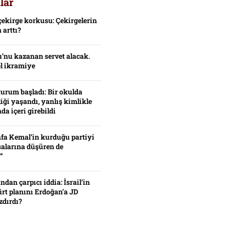
lar
çekirge korkusu: Çekirgelerin
 arttı?
’nu kazanan servet alacak.
el ikramiye
turum başladı: Bir okulda
iği yaşandı, yanlış kimlikle
da içeri girebildi
fa Kemal’in kurduğu partiyi
alarına düşüren de
”
ından çarpıcı iddia: İsrail’in
ürt planını Erdoğan’a JD
zdırdı?