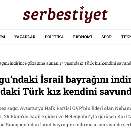
EM
YAZARLAR
POLITIKA
EKONOMI
SPOR
TEK
ağını indirince gözaltına alınan 17 yaşındaki Türk kız kendini savu
u’ndaki İsrail bayrağını indi
ndaki Türk kız kendini savun
z sağcı Avusturya Halk Partisi ÖVP’nin lideri olan Nehamme
or. 25 Ekim’de İsrail’e giden ve Netenyahu’yla görüşen Karl
ana Sinagogu’ndan İsrail bayrağını indirmesi sonrasında se