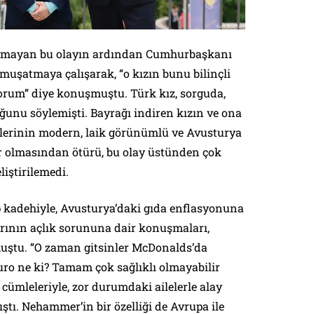
ımayan bu olayın ardından Cumhurbaşkanı
uşatmaya çalışarak, “o kızın bunu bilinçli
rum” diye konuşmuştu. Türk kız, sorguda,
ğunu söylemişti. Bayrağı indiren kızın ve ona
çlerinin modern, laik görünümlü ve Avusturya
er olmasından ötürü, bu olay üstünden çok
eliştirilemedi.
 kadehiyle, Avusturya’daki gıda enflasyonuna
arının açlık sorununa dair konuşmaları,
uştu. “O zaman gitsinler McDonalds’da
uro ne ki? Tamam çok sağlıklı olmayabilir
 cümleleriyle, zor durumdaki ailelerle alay
ştı. Nehammer’in bir özelliği de Avrupa ile