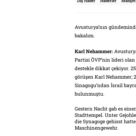
Dış Haber
Haberler
Manşet
Avusturya’nın gündeminde
bakalım.
Karl Nehammer:
Avustury
Partisi ÖVP’nin lideri olan
destekle dikkat çekiyor. 25
görüşen Karl Nehammer; 22
Sinagogu’ndan İsrail bayr
bulunmuştu.
Gestern Nacht gab es eine
Stadttempel. Unter Gejohle 
die Synagoge gehisst hatte
Maschinengewehr.