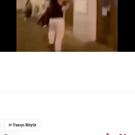
t
Yazıyı Büyüt