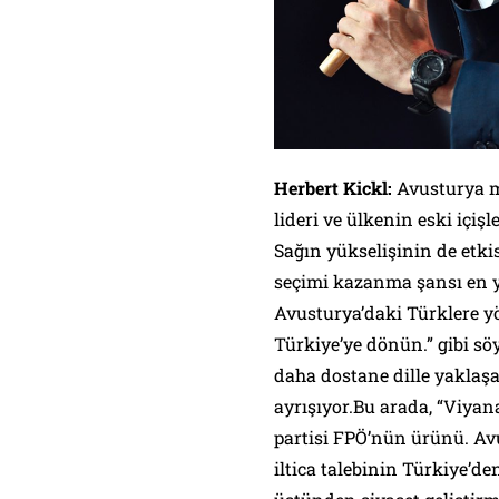
Herbert Kickl:
Avusturya m
lideri ve ülkenin eski içiş
Sağın yükselişinin de etki
seçimi kazanma şansı en y
Avusturya’daki Türklere yö
Türkiye’ye dönün.” gibi sö
daha dostane dille yakla
ayrışıyor.Bu arada, “Viyan
partisi FPÖ’nün ürünü. Av
iltica talebinin Türkiye’de