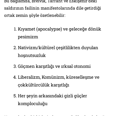
Bu bağlamda, Breivik, Tarrant ve Eskişehir’deki
saldırının failinin manifestolarında dile getirdiği
ortak zemin şöyle özetlenebilir:
Kıyamet (apocalypse) ve geleceğe dönük
pesimizm
Nativizm/kültürel çeşitlilikten duyulan
hoşnutsuzluk
Göçmen karşıtlığı ve ırksal otonomi
Liberalizm, Komünizm, küreselleşme ve
çokkültürcülük karşıtlığı
Her şeyin arkasındaki gizli güçler
komploculuğu