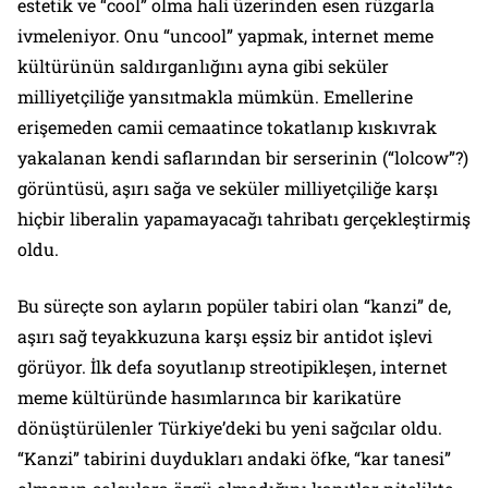
estetik ve “cool” olma hali üzerinden esen rüzgarla
ivmeleniyor. Onu “uncool” yapmak, internet meme
kültürünün saldırganlığını ayna gibi seküler
milliyetçiliğe yansıtmakla mümkün. Emellerine
erişemeden camii cemaatince tokatlanıp kıskıvrak
yakalanan kendi saflarından bir serserinin (“lolcow”?)
görüntüsü, aşırı sağa ve seküler milliyetçiliğe karşı
hiçbir liberalin yapamayacağı tahribatı gerçekleştirmiş
oldu.
Bu süreçte son ayların popüler tabiri olan “kanzi” de,
aşırı sağ teyakkuzuna karşı eşsiz bir antidot işlevi
görüyor. İlk defa soyutlanıp streotipikleşen, internet
meme kültüründe hasımlarınca bir karikatüre
dönüştürülenler Türkiye’deki bu yeni sağcılar oldu.
“Kanzi” tabirini duydukları andaki öfke, “kar tanesi”