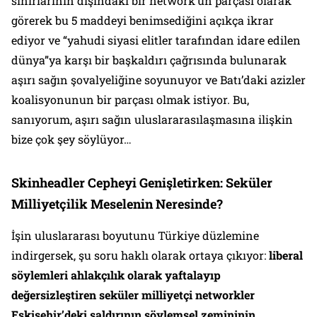
sınırlarının dışındaki bir network’ün parçası olarak
görerek bu 5 maddeyi benimsediğini açıkça ikrar
ediyor ve “yahudi siyasi elitler tarafından idare edilen
dünya”ya karşı bir başkaldırı çağrısında bulunarak
aşırı sağın şovalyeliğine soyunuyor ve Batı’daki azizler
koalisyonunun bir parçası olmak istiyor. Bu,
sanıyorum, aşırı sağın uluslararasılaşmasına ilişkin
bize çok şey söylüyor…
Skinheadler Cepheyi Genişletirken: Seküler
Milliyetçilik Meselenin Neresinde?
İşin uluslararası boyutunu Türkiye düzlemine
indirgersek, şu soru haklı olarak ortaya çıkıyor:
liberal
söylemleri ahlakçılık olarak yaftalayıp
değersizleştiren seküler milliyetçi networkler
Eskişehir’deki saldırının söylemsel zemininin