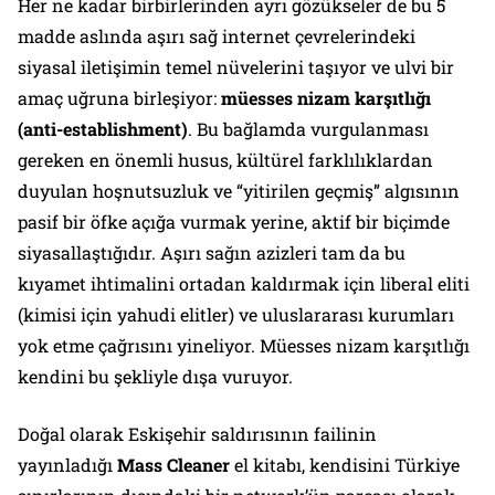
Her ne kadar birbirlerinden ayrı gözükseler de bu 5
madde aslında aşırı sağ internet çevrelerindeki
siyasal iletişimin temel nüvelerini taşıyor ve ulvi bir
amaç uğruna birleşiyor:
müesses nizam karşıtlığı
(anti-establishment)
. Bu bağlamda vurgulanması
gereken en önemli husus, kültürel farklılıklardan
duyulan hoşnutsuzluk ve “yitirilen geçmiş” algısının
pasif bir öfke açığa vurmak yerine, aktif bir biçimde
siyasallaştığıdır. Aşırı sağın azizleri tam da bu
kıyamet ihtimalini ortadan kaldırmak için liberal eliti
(kimisi için yahudi elitler) ve uluslararası kurumları
yok etme çağrısını yineliyor. Müesses nizam karşıtlığı
kendini bu şekliyle dışa vuruyor.
Doğal olarak Eskişehir saldırısının failinin
yayınladığı
Mass Cleaner
el kitabı, kendisini Türkiye