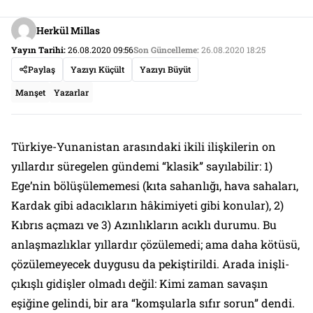
Herkül Millas
Yayın Tarihi:
26.08.2020 09:56
Son Güncelleme:
26.08.2020 18:25
Paylaş
Yazıyı Küçült
Yazıyı Büyüt
Manşet
Yazarlar
Türkiye-Yunanistan arasındaki ikili ilişkilerin on
yıllardır süregelen gündemi “klasik” sayılabilir: 1)
Ege’nin bölüşülememesi (kıta sahanlığı, hava sahaları,
Kardak gibi adacıkların hâkimiyeti gibi konular), 2)
Kıbrıs açmazı ve 3) Azınlıkların acıklı durumu. Bu
anlaşmazlıklar yıllardır çözülemedi; ama daha kötüsü,
çözülemeyecek duygusu da pekiştirildi. Arada inişli-
çıkışlı gidişler olmadı değil: Kimi zaman savaşın
eşiğine gelindi, bir ara “komşularla sıfır sorun” dendi.