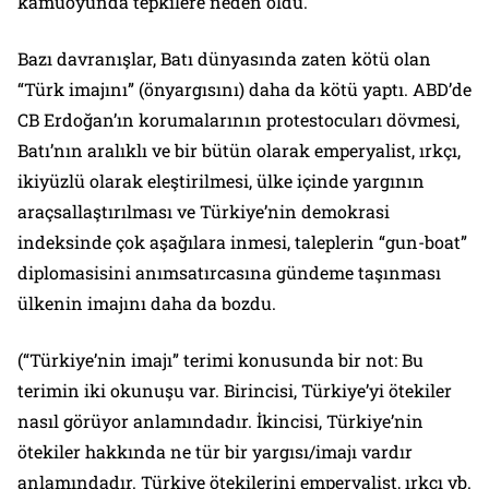
kamuoyunda tepkilere neden oldu.
Bazı davranışlar, Batı dünyasında zaten kötü olan
“Türk imajını” (önyargısını) daha da kötü yaptı. ABD’de
CB Erdoğan’ın korumalarının protestocuları dövmesi,
Batı’nın aralıklı ve bir bütün olarak emperyalist, ırkçı,
ikiyüzlü olarak eleştirilmesi, ülke içinde yargının
araçsallaştırılması ve Türkiye’nin demokrasi
indeksinde çok aşağılara inmesi, taleplerin “gun-boat”
diplomasisini anımsatırcasına gündeme taşınması
ülkenin imajını daha da bozdu.
(“Türkiye’nin imajı” terimi konusunda bir not: Bu
terimin iki okunuşu var. Birincisi, Türkiye’yi ötekiler
nasıl görüyor anlamındadır. İkincisi, Türkiye’nin
ötekiler hakkında ne tür bir yargısı/imajı vardır
anlamındadır. Türkiye ötekilerini emperyalist, ırkçı vb.