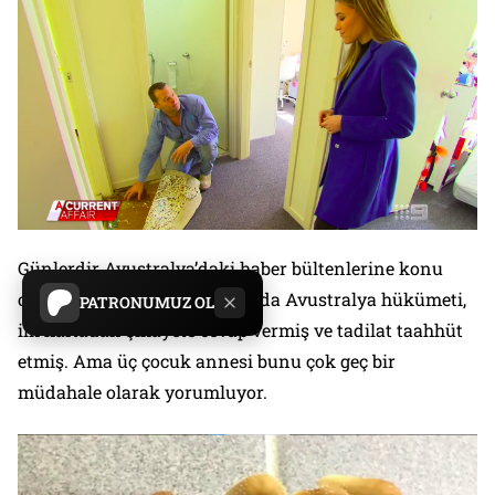
Günlerdir Avustralya’daki haber bültenlerine konu
olan bu “elim” hadisede aslında Avustralya hükümeti,
PATRONUMUZ OL
ilk haftadan şikâyete cevap vermiş ve tadilat taahhüt
etmiş. Ama üç çocuk annesi bunu çok geç bir
müdahale olarak yorumluyor.