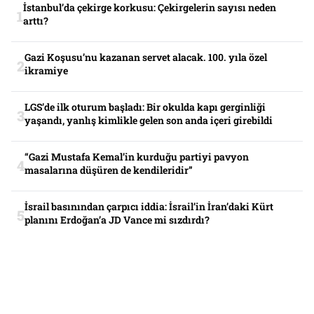
İstanbul’da çekirge korkusu: Çekirgelerin sayısı neden
arttı?
Gazi Koşusu’nu kazanan servet alacak. 100. yıla özel
ikramiye
LGS’de ilk oturum başladı: Bir okulda kapı gerginliği
yaşandı, yanlış kimlikle gelen son anda içeri girebildi
“Gazi Mustafa Kemal’in kurduğu partiyi pavyon
masalarına düşüren de kendileridir”
İsrail basınından çarpıcı iddia: İsrail’in İran’daki Kürt
planını Erdoğan’a JD Vance mi sızdırdı?