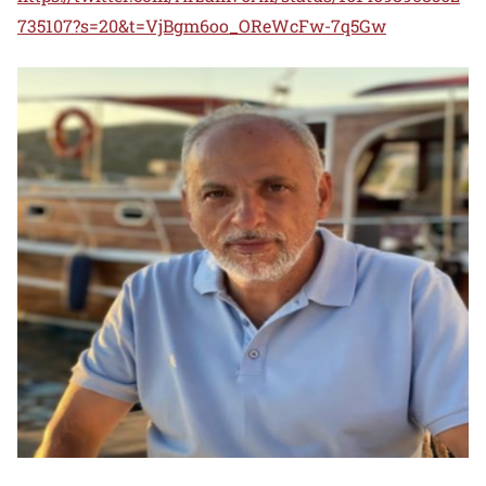
735107?s=20&t=VjBgm6oo_OReWcFw-7q5Gw