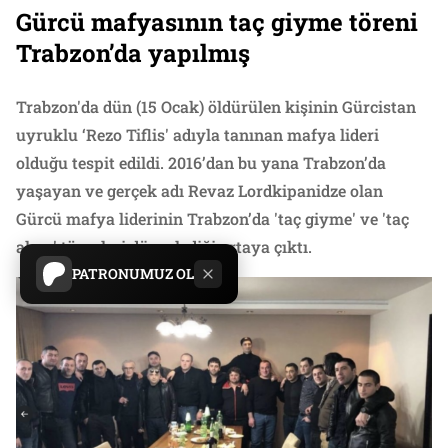
Gürcü mafyasının taç giyme töreni
Trabzon’da yapılmış
Trabzon'da dün (15 Ocak) öldürülen kişinin Gürcistan
uyruklu ‘Rezo Tiflis' adıyla tanınan mafya lideri
olduğu tespit edildi. 2016’dan bu yana Trabzon’da
yaşayan ve gerçek adı Revaz Lordkipanidze olan
Gürcü mafya liderinin Trabzon’da 'taç giyme' ve 'taç
alma' törenleri düzenlediği ortaya çıktı.
PATRONUMUZ OL