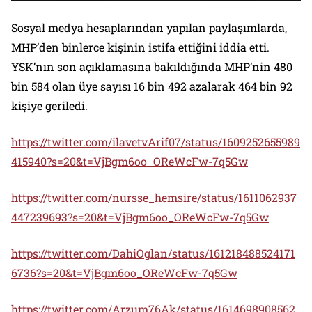
Sosyal medya hesaplarından yapılan paylaşımlarda,
MHP’den binlerce kişinin istifa ettiğini iddia etti.
YSK’nın son açıklamasına bakıldığında MHP’nin 480
bin 584 olan üye sayısı 16 bin 492 azalarak 464 bin 92
kişiye geriledi.
https://twitter.com/ilavetvArif07/status/1609252655989
415940?s=20&t=VjBgm6oo_OReWcFw-7q5Gw
https://twitter.com/nursse_hemsire/status/1611062937
447239693?s=20&t=VjBgm6oo_OReWcFw-7q5Gw
https://twitter.com/DahiOglan/status/161218488524171
6736?s=20&t=VjBgm6oo_OReWcFw-7q5Gw
https://twitter.com/Arzum76Ak/status/1614698908562