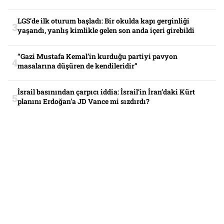
LGS’de ilk oturum başladı: Bir okulda kapı gerginliği
yaşandı, yanlış kimlikle gelen son anda içeri girebildi
“Gazi Mustafa Kemal’in kurduğu partiyi pavyon
masalarına düşüren de kendileridir”
İsrail basınından çarpıcı iddia: İsrail’in İran’daki Kürt
planını Erdoğan’a JD Vance mi sızdırdı?