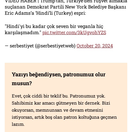
VİDEO HABER | Trump’tan, Türkiye’den rüşvet almakla
suçlanan Demokrat Partili New York Belediye Başkanı
Eric Adams’a ‘Hindi’li (Turkey) espri:
"Hindi'yi bu kadar çok seven bir veganla hiç
karşılaşmadım."
pic.twitter.com/3kUgvohYZS
— serbestiyet (@serbestiyetweb)
October 20, 2024
Yazıyı beğendiysen, patronumuz olur
musun?
Evet, çok ciddi bir teklif bu. Patronumuz yok.
Sahibimiz kar amacı gütmeyen bir dernek. Bizi
okuyorsan, memnunsan ve devam etmesini
istiyorsan, artık boş olan patron koltuğuna geçmen
lazım.