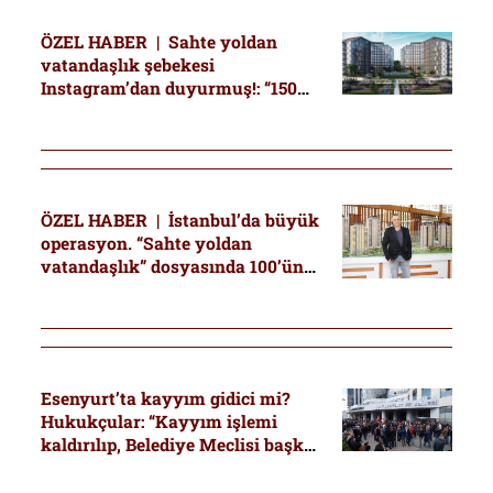
ÖZEL HABER | Sahte yoldan
vatandaşlık şebekesi
Instagram’dan duyurmuş!: “150
bin dolara vatandaşlık, tapuda
400 bin dolar gösteriyoruz”
ÖZEL HABER | İstanbul’da büyük
operasyon. “Sahte yoldan
vatandaşlık” dosyasında 100’ün
üzerinde gözaltı: Sedat Peker’in
ifşalarında adı geçmişti
Esenyurt’ta kayyım gidici mi?
Hukukçular: “Kayyım işlemi
kaldırılıp, Belediye Meclisi başkan
vekili seçmeli”