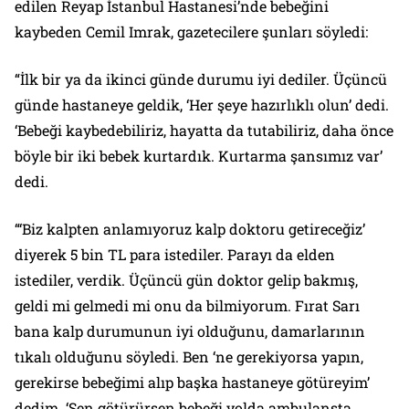
edilen Reyap İstanbul Hastanesi’nde bebeğini
kaybeden Cemil Imrak, gazetecilere şunları söyledi:
“İlk bir ya da ikinci günde durumu iyi dediler. Üçüncü
günde hastaneye geldik, ‘Her şeye hazırlıklı olun’ dedi.
‘Bebeği kaybedebiliriz, hayatta da tutabiliriz, daha önce
böyle bir iki bebek kurtardık. Kurtarma şansımız var’
dedi.
“‘Biz kalpten anlamıyoruz kalp doktoru getireceğiz’
diyerek 5 bin TL para istediler. Parayı da elden
istediler, verdik. Üçüncü gün doktor gelip bakmış,
geldi mi gelmedi mi onu da bilmiyorum. Fırat Sarı
bana kalp durumunun iyi olduğunu, damarlarının
tıkalı olduğunu söyledi. Ben ‘ne gerekiyorsa yapın,
gerekirse bebeğimi alıp başka hastaneye götüreyim’
dedim. ‘Sen götürürsen bebeği yolda ambulansta