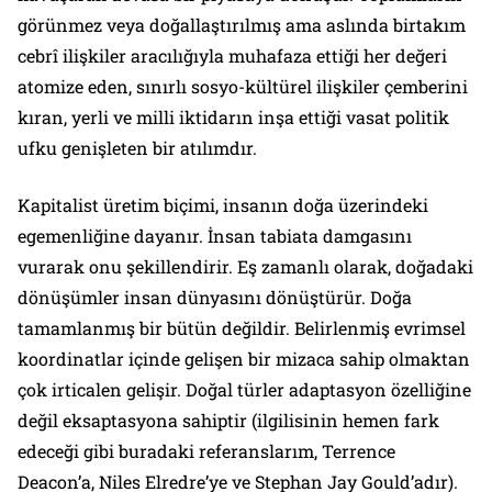
görünmez veya doğallaştırılmış ama aslında birtakım
cebrî ilişkiler aracılığıyla muhafaza ettiği her değeri
atomize eden, sınırlı sosyo-kültürel ilişkiler çemberini
kıran, yerli ve milli iktidarın inşa ettiği vasat politik
ufku genişleten bir atılımdır.
Kapitalist üretim biçimi, insanın doğa üzerindeki
egemenliğine dayanır. İnsan tabiata damgasını
vurarak onu şekillendirir. Eş zamanlı olarak, doğadaki
dönüşümler insan dünyasını dönüştürür. Doğa
tamamlanmış bir bütün değildir. Belirlenmiş evrimsel
koordinatlar içinde gelişen bir mizaca sahip olmaktan
çok irticalen gelişir. Doğal türler adaptasyon özelliğine
değil eksaptasyona sahiptir (ilgilisinin hemen fark
edeceği gibi buradaki referanslarım, Terrence
Deacon’a, Niles Elredre’ye ve Stephan Jay Gould’adır).