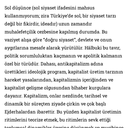
Sol düşünce (
sol siyaset
ifadesini mahsus
kullanmıyorum; zira Türkiye’de sol, bir siyaset tarzı
değil bir fikirdir, ideadır) uzun zamandır
muhalefetçilik cezbesine kapılmış durumda. Bu
vaziyet alışa göre “doğru siyaset”, devlete ve onun
aygıtlarına mesafe alarak yürütülür. Hâlbuki bu tavır,
politik sorumluluktan kaçmanın ve apolitik kalmanın
özel bir türüdür. Dahası, antikapitalizm adına
ürettikleri ideolojik program, kapitalist üretim tarzının
hareket yasalarından, kapitalizmin içeriğinden ve
kapitalist gelişme olgusundan bîhaber kurgulara
dayanır. Kapitalizm, onlar nezdinde, tarihsel ve
dinamik bir süreçten ziyade
çirkin ve çok başlı
Ejderhalardan
ibarettir. Bu yüzden kapitalist üretimin
ritimlerini teorize etmek, bu ritimlerin sevk ettiği
toplumsal dinamikler üzerine düşünmek ve mucibince