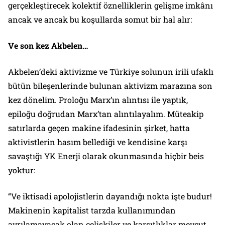
gerçekleştirecek kolektif öznelliklerin gelişme imkânı
ancak ve ancak
bu koşullarda somut bir hal alır:
Ve son kez Akbelen…
Akbelen’deki aktivizme ve Türkiye solunun irili ufaklı
bütün bileşenlerinde bulunan aktivizm marazına son
kez dönelim. Proloğu Marx’ın alıntısı ile yaptık,
epiloğu doğrudan Marx’tan alıntılayalım. Müteakip
satırlarda geçen
makine
ifadesinin
şirket
, hatta
aktivistlerin hasım bellediği ve kendisine karşı
savaştığı
YK Enerji
olarak okunmasında hiçbir beis
yoktur:
“Ve iktisadi apolojistlerin dayandığı nokta işte budur!
Makinenin
kapitalist tarzda kullanımından
ayrılamayacak olan çelişkiler ve karşıtlıklar mevcut