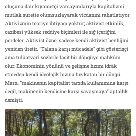
oluşuna dair kıyametçi varsayımlarıyla kapitalizmi
mutlak surette olumsuzlayarak vicdanını rahatlatıyor.
Aktivizmin teoriye ihtiyacı yoktur; aktivist etkinlik,
cazibesi yüksek reddiye biçimleri ile sığ içeriğini
perdeler. Aktivist özne, sadece kendi aktivist benliğini
yeniden üretir. “Talana karşı mücadele” gibi gösterişçi
ama tulûatvarî sözlerle fasit bir döngüye mahkûm
olur: Ekonominin yönünü ve gelişme hızını idrâk
etmeden kendi ideolojik hızına hız katan bir döngü.
Marx, “makinenin kapitalist tarzda kullanımına karşı
değil, makinenin kendisine karşı savaşmaya” aptallık
demişti.