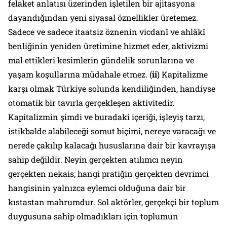
felaket anlatısı üzerinden işletilen bir ajitasyona
dayandığından yeni siyasal öznellikler üretemez.
Sadece ve sadece itaatsiz öznenin vicdanî ve ahlâkî
benliğinin yeniden üretimine hizmet eder, aktivizmi
mal ettikleri kesimlerin gündelik sorunlarına ve
yaşam koşullarına müdahale etmez. (
ii
)
Kapitalizme
karşı olmak
Türkiye solunda kendiliğinden, handiyse
otomatik bir tavırla gerçekleşen aktivitedir.
Kapitalizmin şimdi ve buradaki içeriği, işleyiş tarzı,
istikbalde alabileceği somut biçimi, nereye varacağı ve
nerede çakılıp kalacağı hususlarına dair bir kavrayışa
sahip değildir. Neyin gerçekten atılımcı neyin
gerçekten nekais; hangi pratiğin gerçekten devrimci
hangisinin yalnızca eylemci olduğuna dair bir
kıstastan mahrumdur. Sol aktörler, gerçekçi bir toplum
duygusuna sahip olmadıkları için toplumun