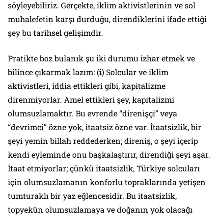
söyleyebiliriz. Gerçekte, iklim aktivistlerinin ve sol
muhalefetin karşı durduğu, direndiklerini ifade ettiği
şey bu tarihsel gelişimdir.
Pratikte boz bulanık şu iki durumu izhar etmek ve
bilince çıkarmak lazım: (
i
) Solcular ve iklim
aktivistleri, iddia ettikleri gibi, kapitalizme
direnmiyorlar. Amel ettikleri şey, kapitalizmi
olumsuzlamaktır. Bu evrende “direnişçi” veya
“devrimci” özne yok, itaatsiz özne var. İtaatsizlik, bir
şeyi yemin billah reddederken; direniş, o şeyi içerip
kendi eyleminde onu başkalaştırır, direndiği şeyi aşar.
İtaat etmiyorlar; çünkü itaatsizlik, Türkiye solcuları
için olumsuzlamanın konforlu topraklarında yetişen
tumturaklı bir yaz eğlencesidir. Bu itaatsizlik,
topyekûn olumsuzlamaya ve doğanın yok olacağı