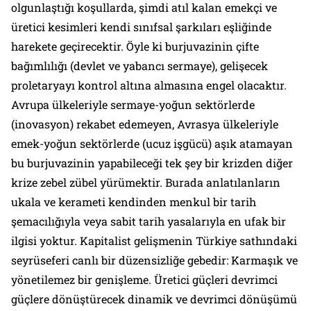
olgunlaştığı koşullarda, şimdi atıl kalan emekçi ve
üretici kesimleri kendi sınıfsal şarkıları eşliğinde
harekete geçirecektir. Öyle ki burjuvazinin çifte
bağımlılığı (devlet ve yabancı sermaye), gelişecek
proletaryayı kontrol altına almasına engel olacaktır.
Avrupa ülkeleriyle sermaye-yoğun sektörlerde
(inovasyon) rekabet edemeyen, Avrasya ülkeleriyle
emek-yoğun sektörlerde (ucuz işgücü) aşık atamayan
bu burjuvazinin yapabileceği tek şey bir krizden diğer
krize zebel zübel yürümektir. Burada anlatılanların
ukala ve kerameti kendinden menkul bir tarih
şemacılığıyla veya sabit tarih yasalarıyla en ufak bir
ilgisi yoktur. Kapitalist gelişmenin Türkiye sathındaki
seyrüseferi canlı bir düzensizliğe gebedir: Karmaşık ve
yönetilemez bir genişleme. Üretici güçleri devrimci
güçlere dönüştürecek dinamik ve devrimci dönüşümü