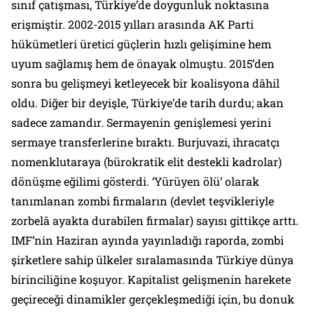
sınıf çatışması, Türkiye’de doygunluk noktasına
erişmiştir. 2002-2015 yılları arasında AK Parti
hükümetleri üretici güçlerin hızlı gelişimine hem
uyum sağlamış hem de önayak olmuştu. 2015’den
sonra bu gelişmeyi ketleyecek bir koalisyona dâhil
oldu. Diğer bir deyişle, Türkiye’de tarih durdu; akan
sadece zamandır. Sermayenin genişlemesi yerini
sermaye transferlerine bıraktı. Burjuvazi,
ihracatçı
nomenklutara
ya (bürokratik elit destekli kadrolar)
dönüşme eğilimi gösterdi. ‘Yürüyen ölü’ olarak
tanımlanan zombi firmaların (devlet teşvikleriyle
zorbelâ ayakta durabilen firmalar) sayısı gittikçe arttı.
IMF’nin Haziran ayında yayınladığı raporda, zombi
şirketlere sahip ülkeler sıralamasında Türkiye dünya
birinciliğine koşuyor. Kapitalist gelişmenin harekete
geçireceği dinamikler gerçekleşmediği için, bu donuk