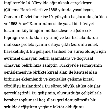
İngiltere’de 14. Yüzyılda ağır aksak gerçekleşen
(Çitleme Hareketleri) ve 1688 yılında yasallaşan,
Osmanlı Devleti’nde ise 19. yüzyılın başlarında görülen
ve 1858 Arazî Kanunnâmesi ile yasal bir hüviyet
kazanan köylülüğün mülksüzleşmesi (sürecek
toprağın ve otlakların yitimi) ve kentsel alanlarda
mülksüz proletaryanın ortaya çıktı (zorunlu emek
hareketliliği). Bu gelişme, tarihsel bir süreç olduğu için
evrimsel olmayan belirli aşamalara ve doğrusal
olmayan belirli hıza sahiptir. Türkiye’de sermayenin
genişlemesiyle birlikte kırsal alan ile kentsel alan
birbirine eklemlendi ve kapitalist gelişme kırsal
çözülüşü hızlandırdı. Bu süreç, büyük altüst oluşlar
gerçekleştirdi. Bu gelişimin, oluşturduğu çelişkilerle
beraber toplumsal koşulları geri dönüşümsüz bir
şekilde değiştiren yegâne faktör olduğunu