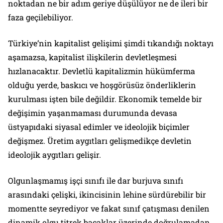
noktadan ne bir adım geriye düşülüyor ne de ileri bir
faza geçilebiliyor.
Türkiye’nin kapitalist gelişimi şimdi tıkandığı noktayı
aşamazsa, kapitalist ilişkilerin devletleşmesi
hızlanacaktır.
Devletlü kapitalizmin
hükümferma
olduğu yerde, baskıcı ve hoşgörüsüz önderliklerin
kurulması işten bile değildir. Ekonomik temelde bir
değişimin yaşanmaması durumunda devasa
üstyapıdaki siyasal edimler ve ideolojik biçimler
değişmez. Üretim aygıtları gelişmedikçe devletin
ideolojik aygıtları gelişir.
Olgunlaşmamış işçi sınıfı ile dar burjuva sınıfı
arasındaki çelişki, ikincisinin lehine sürdürebilir bir
momentte seyrediyor ve fakat
sınıf çatışması
denilen
dinamik olgu titrek bacaklar üzerinde doğrulamadan