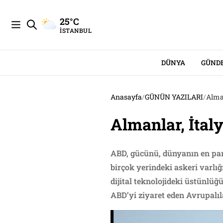
25°C
İSTANBUL
DÜNYA
GÜND
Anasayfa
/
GÜNÜN YAZILARI
/
Alman
Almanlar, İtaly
ABD, gücünü, dünyanın en par
birçok yerindeki askeri varlı
dijital teknolojideki üstünlüğ
ABD’yi ziyaret eden Avrupalıla