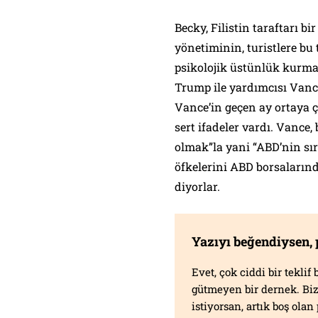
Becky, Filistin taraftarı bir
yönetiminin, turistlere b
psikolojik üstünlük kurmay
Trump ile yardımcısı Van
Vance’in geçen ay ortaya ç
sert ifadeler vardı. Vance,
olmak”la yani “ABD’nin sı
öfkelerini ABD borsalarınd
diyorlar.
Yazıyı beğendiysen,
Evet, çok ciddi bir tekli
gütmeyen bir dernek. B
istiyorsan, artık boş ola