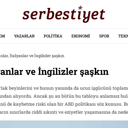
EM
YAZARLAR
POLITIKA
EKONOMI
SPOR
TEK
lar, İtalyanlar ve İngilizler şaşkın
anlar ve İngilizler şaşkın
lak beyinlerini ve bunun yanında da ucuz işgücünü toplam
ğından alıyordu. Ancak şu an bütün bu tabloyu anlamsız bul
ünü de kaybetme riski olan bir ABD politikası söz konusu. Bu
rın sınırlarda ciddi sıkıntı ve eziyetler yaşamasına da nede