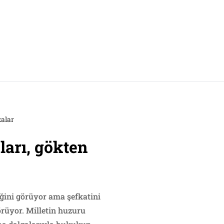
a
demokrasi ilişkisi
zalar
ları, gökten
iğini görüyor ama şefkatini
örüyor. Milletin huzuru