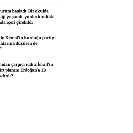
turum başladı: Bir okulda
iği yaşandı, yanlış kimlikle
da içeri girebildi
fa Kemal’in kurduğu partiyi
alarına düşüren de
”
ından çarpıcı iddia: İsrail’in
ürt planını Erdoğan’a JD
zdırdı?