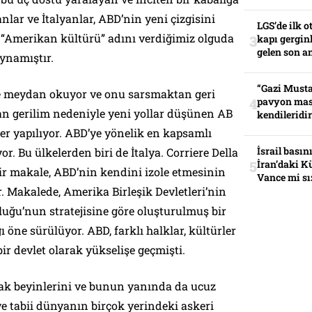
nlar ve İtalyanlar, ABD’nin yeni çizgisini
LGS’de ilk o
 “Amerikan kültürü” adını verdiğimiz olguda
kapı gerginl
gelen son an
ynamıştır.
“Gazi Musta
e meydan okuyor ve onu sarsmaktan geri
pavyon mas
n gerilim nedeniyle yeni yollar düşünen AB
kendileridir
ler yapılıyor. ABD’ye yönelik en kapsamlı
İsrail basın
yor. Bu ülkelerden biri de İtalya. Corriere Della
İran’daki K
bir makale, ABD’nin kendini izole etmesinin
Vance mi sı
r. Makalede, Amerika Birleşik Devletleri’nin
ğu’nun stratejisine göre oluşturulmuş bir
ı öne sürülüyor. ABD, farklı halklar, kültürler
ir devlet olarak yükselişe geçmişti.
ak beyinlerini ve bunun yanında da ucuz
 tabii dünyanın birçok yerindeki askeri