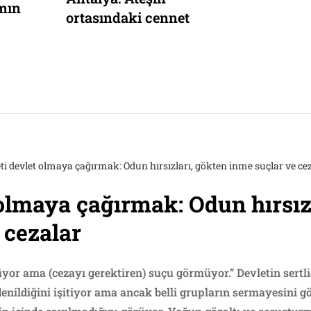
amın
ve Ard
ortasındaki cennet
ti devlet olmaya çağırmak: Odun hırsızları, gökten inme suçlar ve ce
 olmaya çağırmak: Odun hırsız
 cezalar
rüyor ama (cezayı gerektiren) suçu görmüyor.” Devletin sertl
enildiğini işitiyor ama ancak belli grupların sermayesini g