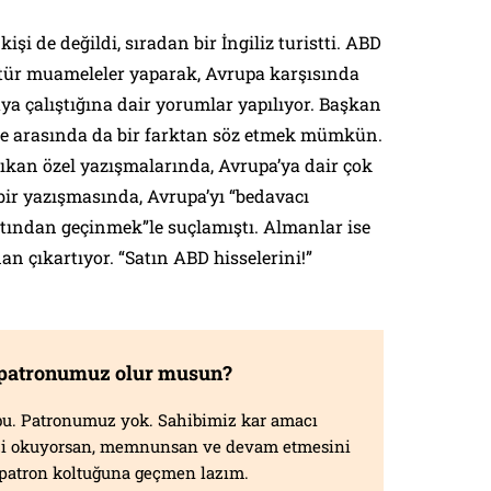
 kişi de değildi, sıradan bir İngiliz turistti. ABD
u tür muameleler yaparak, Avrupa karşısında
a çalıştığına dair yorumlar yapılıyor. Başkan
ce arasında da bir farktan söz etmek mümkün.
ıkan özel yazışmalarında, Avrupa’ya dair çok
 bir yazışmasında, Avrupa’yı “bedavacı
rtından geçinmek”le suçlamıştı. Almanlar ise
an çıkartıyor. “Satın ABD hisselerini!”
 patronumuz olur musun?
f bu. Patronumuz yok. Sahibimiz kar amacı
izi okuyorsan, memnunsan ve devam etmesini
n patron koltuğuna geçmen lazım.