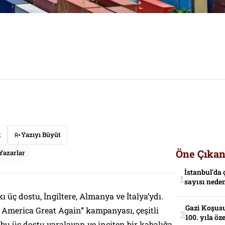
t
Yazıyı Büyüt
Öne Çıkan
Yazarlar
İstanbul’da 
sayısı neden
 üç dostu, İngiltere, Almanya ve İtalya’ydı.
Gazi Koşusu
 America Great Again” kampanyası, çeşitli
100. yıla öz
, bu üç dostu yaralayan ve inciten bir kabalığa