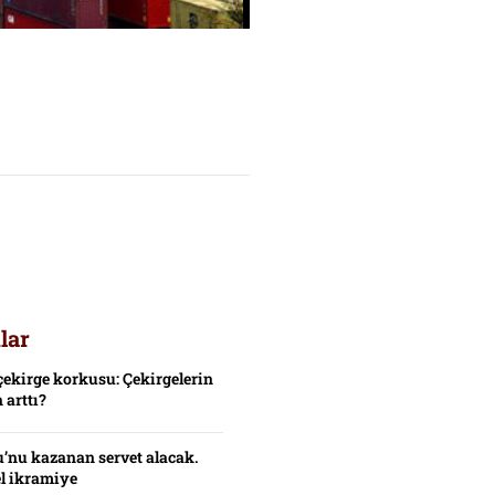
lar
çekirge korkusu: Çekirgelerin
 arttı?
’nu kazanan servet alacak.
el ikramiye