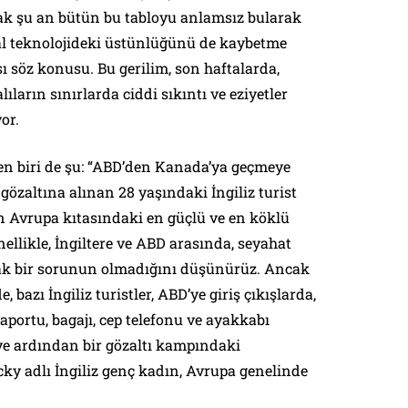
ak şu an bütün bu tabloyu anlamsız bularak
tal teknolojideki üstünlüğünü de kaybetme
sı söz konusu. Bu gerilim, son haftalarda,
ıların sınırlarda ciddi sıkıntı ve eziyetler
or.
en biri de şu: “ABD’den Kanada’ya geçmeye
gözaltına alınan 28 yaşındaki İngiliz turist
nin Avrupa kıtasındaki en güçlü ve en köklü
enellikle, İngiltere ve ABD arasında, seyahat
fak bir sorunun olmadığını düşünürüz. Ancak
bazı İngiliz turistler, ABD’ye giriş çıkışlarda,
aportu, bagajı, cep telefonu ve ayakkabı
ve ardından bir gözaltı kampındaki
ky adlı İngiliz genç kadın, Avrupa genelinde