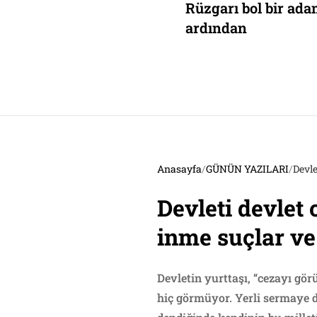
rçeve yasa ve yeni bir
Rüzgarı bol bir ad
önem
ardından
Anasayfa
/
GÜNÜN YAZILARI
/
Devle
Devleti devlet
inme suçlar ve
Devletin yurttaşı, “cezayı gö
hiç görmüyor. Yerli sermaye d