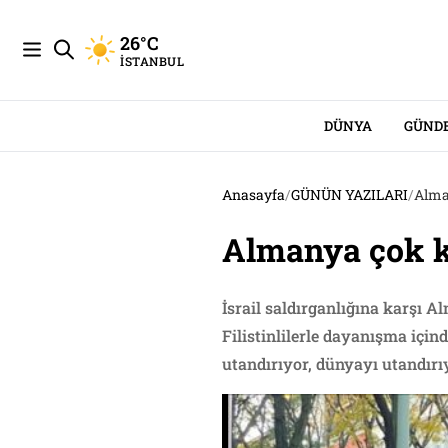
26°C
İSTANBUL
DÜNYA
GÜND
Anasayfa
/
GÜNÜN YAZILARI
/
Alman
Almanya çok kö
İsrail saldırganlığına karşı A
Filistinlilerle dayanışma için
utandırıyor, dünyayı utandırıy