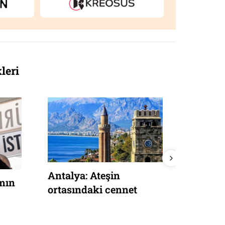
leri
Barsel
Antalya: Ateşin
amın
ve Ard
ortasındaki cennet