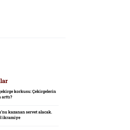
lar
çekirge korkusu: Çekirgelerin
 arttı?
’nu kazanan servet alacak.
el ikramiye