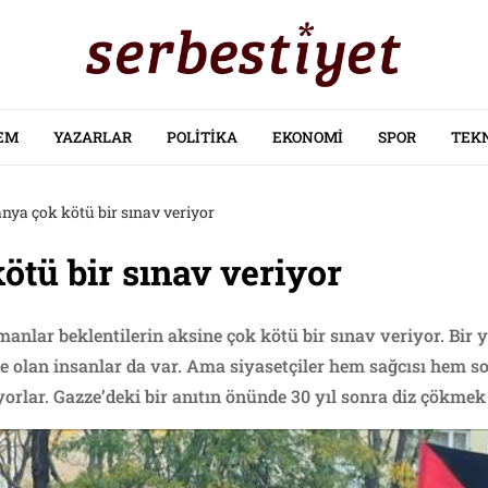
EM
YAZARLAR
POLITIKA
EKONOMI
SPOR
TEK
ya çok kötü bir sınav veriyor
tü bir sınav veriyor
lmanlar beklentilerin aksine çok kötü bir sınav veriyor. Bir
de olan insanlar da var. Ama siyasetçiler hem sağcısı hem s
orlar. Gazze’deki bir anıtın önünde 30 yıl sonra diz çökmek