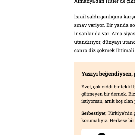
Almanya’dan Hitler de çıkm
İsrail saldırganlığına kar
sınav veriyor. Bir yanda s
insanlar da var. Ama siyas
utandırıyor, dünyayı utand
sonra diz çökmek ihtimali
Yazıyı beğendiysen,
Evet, çok ciddi bir tekli
gütmeyen bir dernek. B
istiyorsan, artık boş ola
Serbestiyet
; Türkiye'nin 
korumalıyız. Herkese bir 