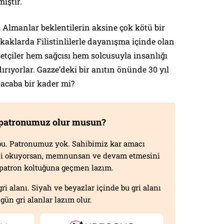
ıştır.
şı Almanlar beklentilerin aksine çok kötü bir
okaklarda Filistinlilerle dayanışma içinde olan
etçiler hem sağcısı hem solcusuyla insanlığı
ırıyorlar. Gazze’deki bir anıtın önünde 30 yıl
 acaba bir kader mi?
 patronumuz olur musun?
f bu. Patronumuz yok. Sahibimiz kar amacı
izi okuyorsan, memnunsan ve devam etmesini
n patron koltuğuna geçmen lazım.
gri alanı. Siyah ve beyazlar içinde bu gri alanı
gün gri alanlar lazım olur.