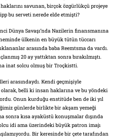
 haklarını savunan, birçok özgürlükçü projeye
ipp bu serveti nerede elde etmişti?
inci Dünya Savaşı’nda Nazilerin finansmanına
döneminde ülkenin en büyük tütün tüccarı
tuklananlar arasında baba Reemtsma da vardı.
çlanmış 20 ay yattıktan sonra bırakılmıştı.
 inat solcu olmuş bir Troçkistti.
leri arasındaydı. Kendi geçmişiyle
olarak, belli ki insan haklarına ve bu yöndeki
ordu. Onun kurduğu enstitüde ben de iki yıl
iğimiz günlerde birlikte bir akşam yemeği
aha sonra kısa ayaküstü konuşmalar dışında
olcu idi ama üzerindeki büyük patron imajı
şılamıyordu. Bir keresinde bir çete tarafından