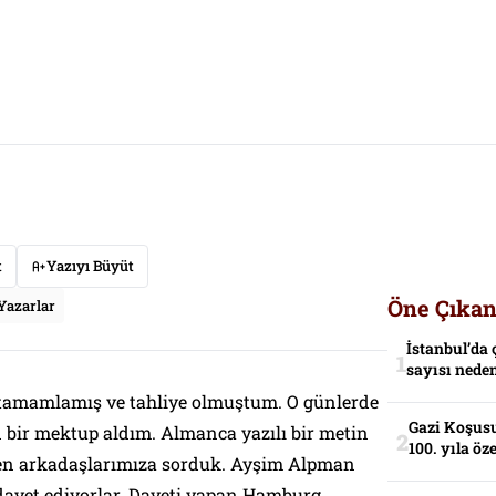
t
Yazıyı Büyüt
Öne Çıkan
Yazarlar
İstanbul’da 
sayısı neden
tamamlamış ve tahliye olmuştum. O günlerde
Gazi Koşusu
bir mektup aldım. Almanca yazılı bir metin
100. yıla öz
len arkadaşlarımıza sorduk. Ayşim Alpman
 davet ediyorlar. Daveti yapan Hamburg