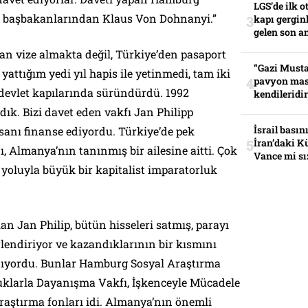
LGS’de ilk o
t başbakanlarından Klaus Von Dohnanyi.”
kapı gerginl
gelen son an
 vize almakta değil, Türkiye’den pasaport
“Gazi Musta
yattığım yedi yıl hapis ile yetinmedi, tam iki
pavyon mas
 devlet kapılarında süründürdü. 1992
kendileridir
k. Bizi davet eden vakfı Jan Philipp
İsrail basın
sanı finanse ediyordu. Türkiye’de pek
İran’daki K
 Almanya’nın tanınmış bir ailesine aitti. Çok
Vance mi sı
i yoluyla büyük bir kapitalist imparatorluk
an Jan Philip, bütün hisseleri satmış, parayı
lendiriyor ve kazandıklarının bir kısmını
nıyordu. Bunlar Hamburg Sosyal Araştırma
luklarla Dayanışma Vakfı, İşkenceyle Mücadele
araştırma fonları idi. Almanya’nın önemli