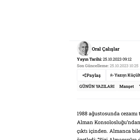
Oral Çalışlar
Yayın Tarihi:
25.10.2023 09:12
Son Güncelleme:
25.10.2023 10:25
Paylaş
Yazıyı Küçül
GÜNÜN YAZILARI
Manşet
1988 ağustosunda cezamı 
Alman Konsolosluğu’ndan 
çıktı içinden. Almanca bi
özetledi: “Sizi Almanya’ya