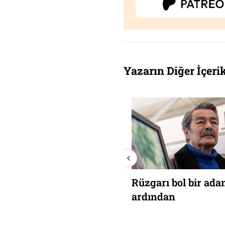
Yazarın Diğer İçerik
rçeve yasa ve yeni bir
Rüzgarı bol bir ad
önem
ardından