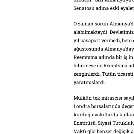
Senatosu adına eski eyale
O zaman sorun Almanya’dan
alabilmekteydi. Devletimiz 
yıl pasaport vermedi, beni
ağustosunda Almanya’daydı
Reemtsma adında bir iş in
bilinmese de Reemtsma adı,
zenginlerdi. Tütün ticaret
yaratmışlardı.
Mülkün tek mirasçısı sayıl
Londra borsalarında değer
kurduğu vakıflarda kulla
Enstitüsü, Siyasi Tutuklu
Vakfı gibi benzer değişik 