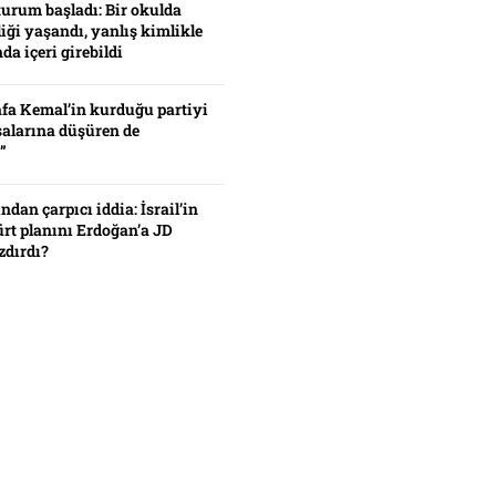
turum başladı: Bir okulda
iği yaşandı, yanlış kimlikle
da içeri girebildi
fa Kemal’in kurduğu partiyi
alarına düşüren de
”
ından çarpıcı iddia: İsrail’in
ürt planını Erdoğan’a JD
zdırdı?