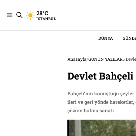
28°C
İSTANBUL
DÜNYA
GÜND
Anasayfa
/
GÜNÜN YAZILARI
/
Devle
Devlet Bahçeli
Bahçeli’nin konuştuğu şeyler 
ileri ve geri yönde hareketler,
çözüm bulma sanatı.