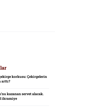
lar
çekirge korkusu: Çekirgelerin
 arttı?
’nu kazanan servet alacak.
el ikramiye