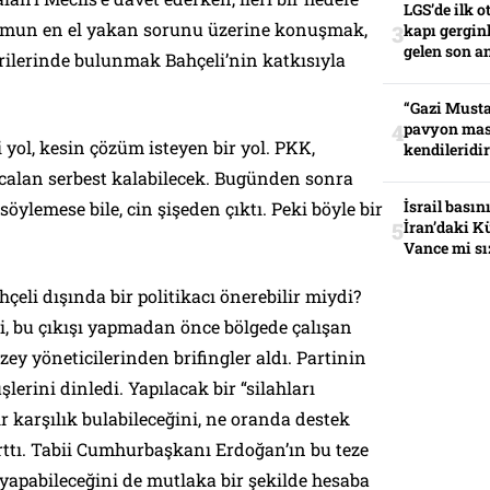
LGS’de ilk o
lumun en el yakan sorunu üzerine konuşmak,
kapı gerginl
gelen son an
rilerinde bulunmak Bahçeli’nin katkısıyla
“Gazi Musta
pavyon mas
 yol, kesin çözüm isteyen bir yol. PKK,
kendileridir
Öcalan serbest kalabilecek. Bugünden sonra
İsrail basın
söylemese bile, cin şişeden çıktı. Peki böyle bir
İran’daki K
Vance mi sı
çeli dışında bir politikacı önerebilir miydi?
, bu çıkışı yapmadan önce bölgede çalışan
ey yöneticilerinden brifingler aldı. Partinin
erini dinledi. Yapılacak bir “silahları
ir karşılık bulabileceğini, ne oranda destek
arttı. Tabii Cumhurbaşkanı Erdoğan’ın bu teze
r yapabileceğini de mutlaka bir şekilde hesaba