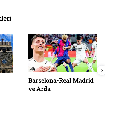
leri
Barselona-Real Madrid
Anayas
ve Arda
demokra