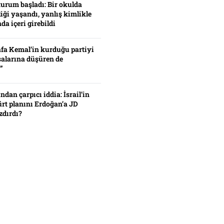
turum başladı: Bir okulda
iği yaşandı, yanlış kimlikle
da içeri girebildi
fa Kemal’in kurduğu partiyi
alarına düşüren de
”
ından çarpıcı iddia: İsrail’in
ürt planını Erdoğan’a JD
zdırdı?