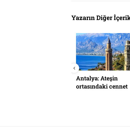
Yazarın Diğer İçerik
Antalya: Ateşin
üzgarı bol bir adamın
ortasındaki cennet
rdından