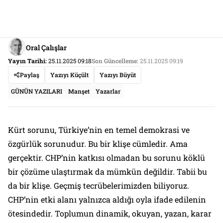
Oral Çalışlar
Yayın Tarihi:
25.11.2025 09:18
Son Güncelleme:
25.11.2025 09:19
Paylaş
Yazıyı Küçült
Yazıyı Büyüt
GÜNÜN YAZILARI
Manşet
Yazarlar
Kürt sorunu, Türkiye’nin en temel demokrasi ve
özgürlük sorunudur. Bu bir klişe cümledir. Ama
gerçektir. CHP’nin katkısı olmadan bu sorunu köklü
bir çözüme ulaştırmak da mümkün değildir. Tabii bu
da bir klişe. Geçmiş tecrübelerimizden biliyoruz.
CHP’nin etki alanı yalnızca aldığı oyla ifade edilenin
ötesindedir. Toplumun dinamik, okuyan, yazan, karar