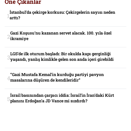
Öne Çıkanlar
İstanbul’da çekirge korkusu: Çekirgelerin sayısı neden
arttı?
Gazi Koşusu’nu kazanan servet alacak. 100. yıla özel
ikramiye
LGS’de ilk oturum başladı: Bir okulda kapı gerginliği
yaşandı, yanlış kimlikle gelen son anda içeri girebildi
“Gazi Mustafa Kemal’in kurduğu partiyi pavyon
masalarına düşüren de kendileridir”
İsrail basınından çarpıcı iddia: İsrail’in İran’daki Kürt
planını Erdoğan’a JD Vance mi sızdırdı?