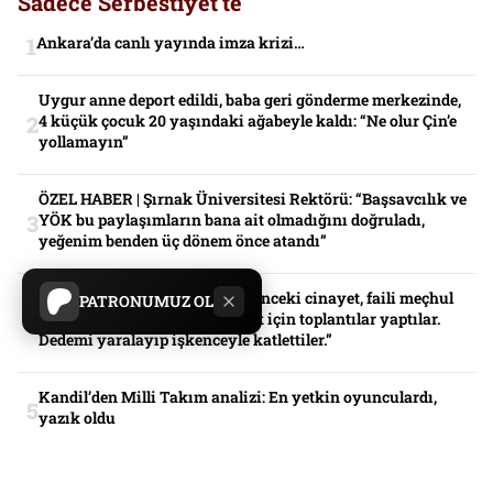
Sadece Serbestiyet'te
Ankara’da canlı yayında imza krizi…
Uygur anne deport edildi, baba geri gönderme merkezinde,
4 küçük çocuk 20 yaşındaki ağabeyle kaldı: “Ne olur Çin’e
yollamayın”
ÖZEL HABER | Şırnak Üniversitesi Rektörü: “Başsavcılık ve
YÖK bu paylaşımların bana ait olmadığını doğruladı,
yeğenim benden üç dönem önce atandı”
ÖZEL HABER| Mardin’de 4 yıl önceki cinayet, faili meçhul
PATRONUMUZ OL
kaldı: “Tüm ailemizi katletmek için toplantılar yaptılar.
Dedemi yaralayıp işkenceyle katlettiler.”
Kandil’den Milli Takım analizi: En yetkin oyunculardı,
yazık oldu