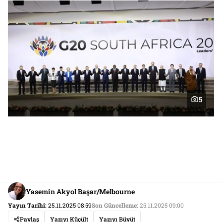
5
Yasemin Akyol Başar/Melbourne
Yayın Tarihi:
25.11.2025 08:59
Son Güncelleme:
25.11.2025 09:00
Paylaş
Yazıyı Küçült
Yazıyı Büyüt