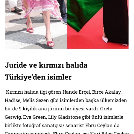
Juride ve kırmızı halıda
Türkiye’den isimler
Kırmızı halıda ilgi gören Hande Erçel, Birce Akalay,
Hadise, Melis Sezen gibi isimlerden başka ülkemizden
bir de 9 kişilik ana jürinin bir üyesi vardı. Greta
Gerwig, Eva Green, Lily Gladstone gibi ünlü isimlerle
birlikte fotoğraf sanatçısı/ senarist Ebru Ceylan da
Cannes jürisindeydi. Ebru Ceylan, eşi Nuri Bilge Ceylan