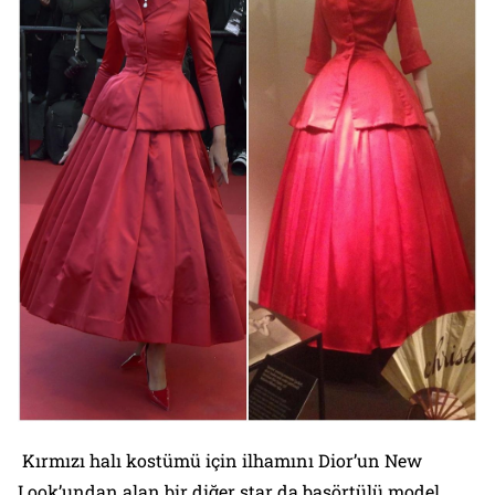
Kırmızı halı kostümü için ilhamını Dior’un New
Look’undan alan bir diğer star da başörtülü model