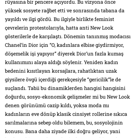
rüyasına bir pencere açıyordu. Bu vizyona önce
yüksek sosyete rağbet etti ve sonrasında tabana da
yayıldı ve ilgi gördü. Bu ilgiyle birlikte feminist
çevrelerin protestolarıyla, hatta anti New Look
gösterilerle de karşılaştı. Dönemin tanınmış modacısı
Chanel’in Dior için “O, kadınlara elbise giydirmiyor,
döşemelik işi yapıyor” diyerek Dior’un fazla kumaş
kullanımını alaya aldığı söylenir. Yeniden kadın
bedenini kısıtlayan korsajlara, rahatlıktan uzak
giysilere övgü içerdiği gerekçesiyle “gericilik”le de
suçlandı. Tabii bu dinamiklerden hangisi hangisini
doğurdu, sosyo-ekonomik gelişmeler mi bu New Look
denen görünümü cazip kıldı, yoksa moda mı
kadınların eve dönüp klasik cinsiyet rollerine sıkıca
sarılmalarına sebep oldu bilemem, bu, sosyolojinin
konusu. Bana daha ziyade ilki doğru geliyor, yani