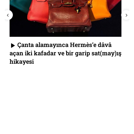
Çanta alamayınca Hermès’e dâvâ
açan iki kafadar ve bir garip sat(may)ış
hikayesi