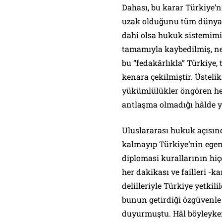
Dahası, bu karar Türkiye’
uzak olduğunu tüm dünyay
dahi olsa hukuk sistemimiz
tamamıyla kaybedilmiş, ney
bu “fedakârlıkla” Türkiye,
kenara çekilmiştir. Üstelik
yükümlülükler öngören herh
antlaşma olmadığı hâlde ya
Uluslararası hukuk açısın
kalmayıp Türkiye’nin egem
diplomasi kurallarının hiç
her dakikası ve failleri 
delilleriyle Türkiye yetkil
bunun getirdiği özgüvenle
duyurmuştu. Hâl böyleyken,