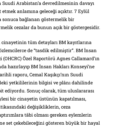
n Suudi Arabistan’a devredilmesinin davayı
t etmek anlamına geleceği açıktır. 7 Eylül
a sonuca bağlanan göstermelik bir
melik cezalar da bunun açık bir göstergesidir.
 cinayetinin tüm detayları BM kayıtlarına
özlemcilerce de “tasdik edilmiştir”. BM İnsan
i (OHCRC) Özel Raportörü Agnes Callamard’ın
unda hazırlayıp BM İnsan Hakları Konseyi’ne
arihli raporu, Cemal Kaşıkçı’nın Suudi
eki yetkililerinin bilgisi ve plânı dahilinde
it ediyordu. Sonuç olarak, tüm uluslararası
esi bir cinayetin üstünün kapatılması,
itikasındaki değişikliklerin, ceza
tırımlara tâbi olması gereken eylemlerin
e set çekebileceğini gösteren büyük bir hayal