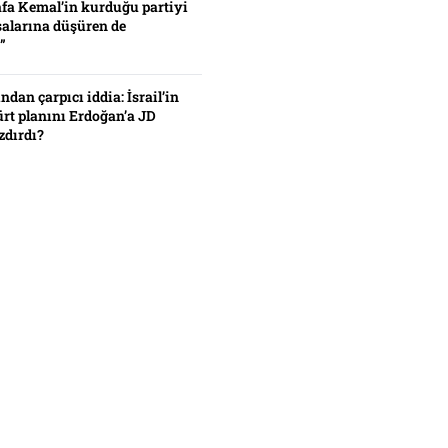
fa Kemal’in kurduğu partiyi
alarına düşüren de
”
ından çarpıcı iddia: İsrail’in
ürt planını Erdoğan’a JD
zdırdı?