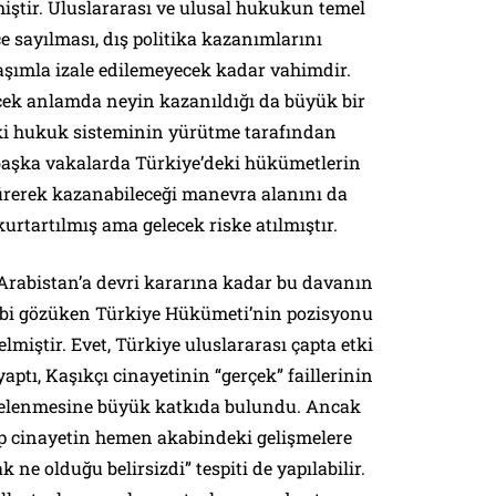
çmiştir. Uluslararası ve ulusal hukukun temel
çe sayılması, dış politika kazanımlarını
şımla izale edilemeyecek kadar vahimdir.
rçek anlamda neyin kazanıldığı da büyük bir
deki hukuk sisteminin yürütme tarafından
 başka vakalarda Türkiye’deki hükümetlerin
sürerek kazanabileceği manevra alanını da
kurtartılmış ama gelecek riske atılmıştır.
Arabistan’a devri kararına kadar bu davanın
ibi gözüken Türkiye Hükümeti’nin pozisyonu
lmiştir. Evet, Türkiye uluslararası çapta etki
ptı, Kaşıkçı cinayetinin “gerçek” faillerinin
edelenmesine büyük katkıda bulundu. Ancak
ilip cinayetin hemen akabindeki gelişmelere
 ne olduğu belirsizdi” tespiti de yapılabilir.