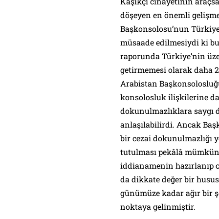
Kaşıkçı cinayetinin araçsa
döşeyen en önemli gelişmel
Başkonsolosu’nun Türkiye’
müsaade edilmesiydi ki b
raporunda Türkiye’nin üze
getirmemesi olarak daha 20
Arabistan Başkonsolosluğ
konsolosluk ilişkilerine 
dokunulmazlıklara saygı
anlaşılabilirdi. Ancak Baş
bir cezai dokunulmazlığı 
tutulması pekâlâ mümkünd
iddianamenin hazırlanıp c
da dikkate değer bir husus
günümüze kadar ağır bir ş
noktaya gelinmiştir.