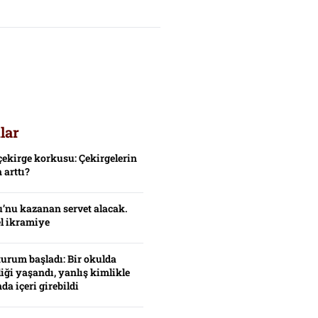
lar
çekirge korkusu: Çekirgelerin
 arttı?
’nu kazanan servet alacak.
el ikramiye
turum başladı: Bir okulda
iği yaşandı, yanlış kimlikle
da içeri girebildi