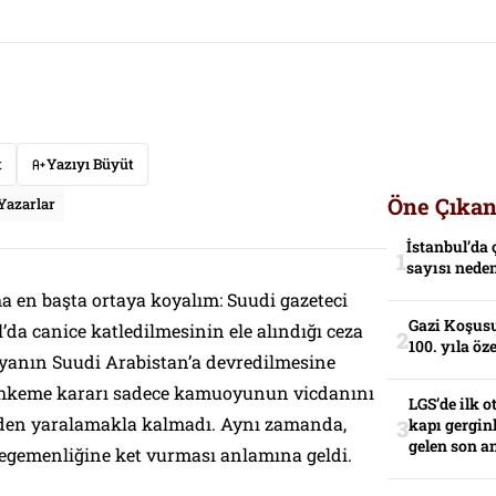
t
Yazıyı Büyüt
Öne Çıkan
Yazarlar
İstanbul’da 
sayısı neden
a en başta ortaya koyalım: Suudi gazeteci
Gazi Koşusu
’da canice katledilmesinin ele alındığı ceza
100. yıla öz
yanın Suudi Arabistan’a devredilmesine
mahkeme kararı sadece kamuoyunun vicdanını
LGS’de ilk o
den yaralamakla kalmadı. Aynı zamanda,
kapı gerginl
gelen son an
 egemenliğine ket vurması anlamına geldi.