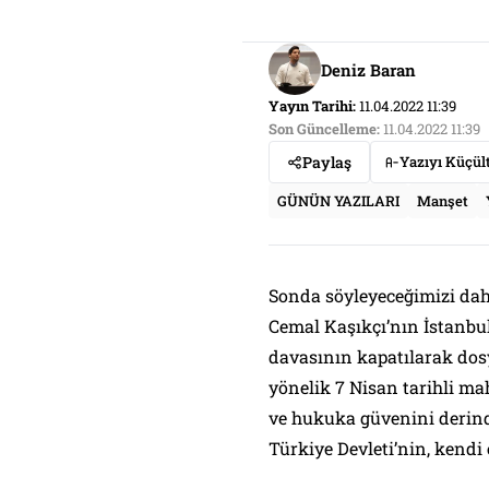
Deniz Baran
Yayın Tarihi:
11.04.2022 11:39
Son Güncelleme:
11.04.2022 11:39
Paylaş
Yazıyı Küçül
GÜNÜN YAZILARI
Manşet
Sonda söyleyeceğimizi dah
Cemal Kaşıkçı’nın İstanbul
davasının kapatılarak dos
yönelik 7 Nisan tarihli 
ve hukuka güvenini derin
Türkiye Devleti’nin, kendi