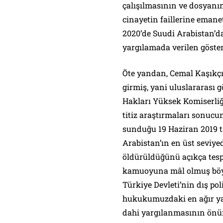
çalışılmasının ve dosyanı
cinayetin faillerine emane
2020’de Suudi Arabistan’d
yargılamada verilen göster
Öte yandan, Cemal Kaşıkçı
girmiş, yani uluslararası g
Hakları Yüksek Komiserliğ
titiz araştırmaları sonuc
sunduğu 19 Haziran 2019 t
Arabistan’ın en üst seviyed
öldürüldüğünü açıkça tesp
kamuoyuna mâl olmuş böyl
Türkiye Devleti’nin dış pol
hukukumuzdaki en ağır yap
dahi yargılanmasının önün