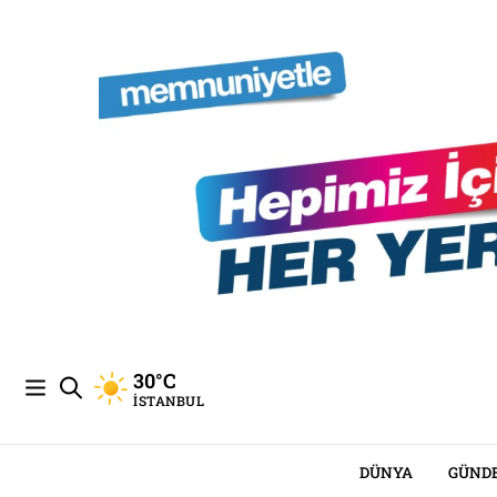
30°C
İSTANBUL
DÜNYA
GÜND