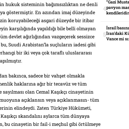
“Gazi Musta
nin hukuk sisteminin bağımsızlıktan ne denli
pavyon mas
a göstermiştir. En azından imaj düzeyinde
kendileridir
in koruyabileceği asgari düzeyde bir itibar
İsrail basın
in karşılığında yapıldığı bile belli olmayan
İran’daki K
 tüm devlet ağırlığından vazgeçerek sessizce
Vance mi sı
 bu, Suudi Arabistan’la suçluların iadesi gibi
angi bir iki veya çok taraflı uluslararası
pılmıştır.
dan bakınca, sadece bir vahşet olmakla
enlik haklarına ağır bir tecavüz ve tüm
e sayılması olan Cemal Kaşıkçı cinayetinin
-kamuoyuna açıklansın veya açıklanmasın- tüm
ilerinin elindeydi. Zaten Türkiye Hükümeti,
 Kaşıkçı skandalını aylarca tüm dünyaya
 bu cinayetin bir fail-i meçhul gibi örtülmeye