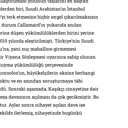
llaştırılması yolunun taşlarını en baştan
erden biri, Suudi Arabistan’ın İstanbul
yi terk etmesine hiçbir engel çıkarılmaksızın
u durum Callamard’ın yukarıda anılan
rine düşen yükümlülüklerden birini yerine
19 yılında eleştirilmişti. Türkiye’nin Suudi
u’na, yani suç mahalline girmemesi
dair Viyana Sözleşmesi uyarınca sahip olunan
 duyma yükümlülüğü çerçevesinde
konsolos’un, büyükelçilerin aksine herhangi
yoktu ve en azından soruşturmaya tâbi
ü. Sonraki aşamada, Kaşıkçı cinayetine dair
eza davasının açılması da çok gecikmiştir. Bu
tur. Aylar sonra nihayet açılan dava ise
ekilde ilerlemiş, nihayetinde bugünkü