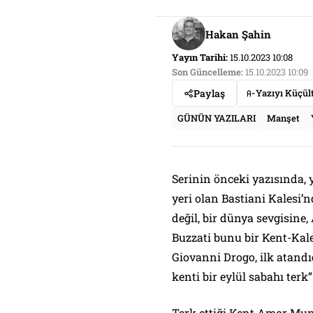
Hakan Şahin
Yayın Tarihi:
15.10.2023 10:08
Son Güncelleme:
15.10.2023 10:09
Paylaş
Yazıyı Küçül
GÜNÜN YAZILARI
Manşet
Serinin önceki yazısında,
yeri olan Bastiani Kalesi’n
değil, bir dünya sevgisin
Buzzati bunu bir Kent-Kale
Giovanni Drogo, ilk atandı
kenti bir eylül sabahı terk
Terk ettiği Kent Amor Mund