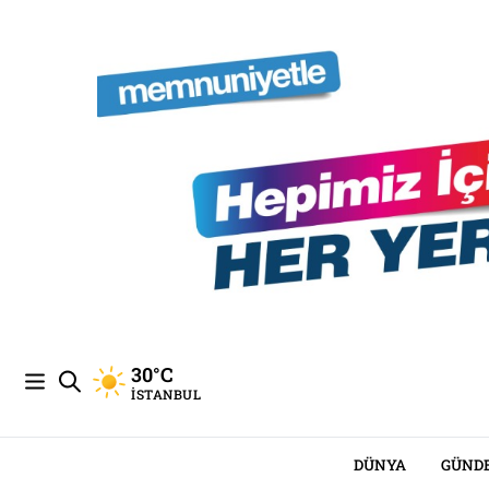
30°C
İSTANBUL
DÜNYA
GÜND