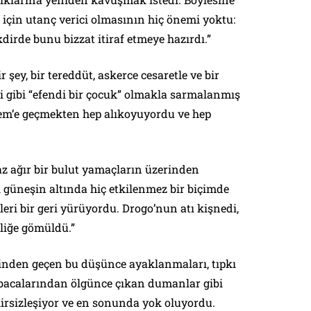
r için utanç verici olmasının hiç önemi yoktu:
kdirde bunu bizzat itiraf etmeye hazırdı.”
şey, bir tereddüt, askerce cesaretle ve bir
 gibi “efendi bir çocuk” olmakla sarmalanmış
lem’e geçmekten hep alıkoyuyordu ve hep
 ağır bir bulut yamaçların üzerinden
 güneşin altında hiç etkilenmez bir biçimde
ileri bir geri yürüyordu. Drogo’nun atı kişnedi,
zliğe gömüldü.”
rinden geçen bu düşünce ayaklanmaları, tıpkı
bacalarından ölgünce çıkan dumanlar gibi
lirsizleşiyor ve en sonunda yok oluyordu.