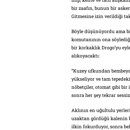
bir zaafın, bunun bir aske
Gitmesine izin verildiği ta
Böyle düşünüyordu ama bir 
komutanının ona söylediği
bir korkaklık Drogo’yu ey
alıkoyacaktı:
“Kuzey ufkundan bembeyaz
yükseliyor ve tam tepedeki
nöbetçiler, otomat gibi bir 
sonra her şey tekrar sessi
Aklının en uğultulu yerle
uzaktan gördüğü kalenin 
ilkin fokurduyor, sonra be