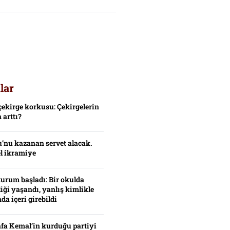
lar
çekirge korkusu: Çekirgelerin
 arttı?
’nu kazanan servet alacak.
el ikramiye
turum başladı: Bir okulda
iği yaşandı, yanlış kimlikle
da içeri girebildi
fa Kemal’in kurduğu partiyi