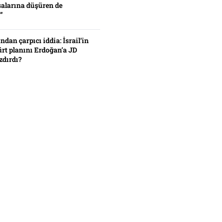
alarına düşüren de
”
ından çarpıcı iddia: İsrail’in
ürt planını Erdoğan’a JD
zdırdı?