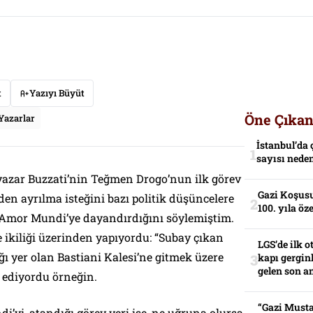
t
Yazıyı Büyüt
Öne Çıkan
Yazarlar
İstanbul’da 
sayısı neden
 yazar Buzzati’nin Teğmen Drogo’nun ilk görev
Gazi Koşusu
den ayrılma isteğini bazı politik düşüncelere
100. yıla öz
e, Amor Mundi’ye dayandırdığını söylemiştim.
 ikiliği üzerinden yapıyordu: “Subay çıkan
LGS’de ilk o
ğı yer olan Bastiani Kalesi’ne gitmek üzere
kapı gerginl
gelen son an
” ediyordu örneğin.
“Gazi Musta
i’yi, atandığı görev yeri ise, ne uğruna olursa