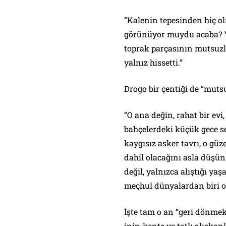
“Kalenin tepesinden hiç olm
görünüyor muydu acaba? Yo
toprak parçasının mutsuz
yalnız hissetti.”
Drogo bir çentiği de “mutsuz
“O ana değin, rahat bir ev
bahçelerdeki küçük gece s
kaygısız asker tavrı, o güz
dahil olacağını asla düş
değil, yalnızca alıştığı 
meçhul dünyalardan biri 
İşte tam o an “geri dönmek
inip, kente ve tatlı alışk