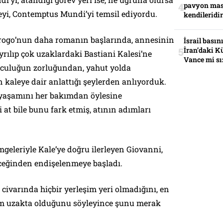
pavyon mas
yi, Contemptus Mundi’yi temsil ediyordu.
kendileridir
ogo’nun daha romanın başlarında, annesinin
İsrail basın
İran’daki K
yrılıp çok uzaklardaki Bastiani Kalesi’ne
Vance mi sı
olculuğun zorluğundan, yahut yolda
in kaleye dair anlattığı şeylerden anlıyorduk.
 yaşamını her bakımdan öylesine
i at bile bunu fark etmiş, atının adımları
geleriyle Kale’ye doğru ilerleyen Giovanni,
eceğinden endişelenmeye başladı.
 civarında hiçbir yerleşim yeri olmadığını, en
km uzakta olduğunu söyleyince şunu merak