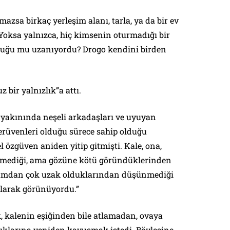
azsa birkaç yerleşim alanı, tarla, ya da bir ev
ksa yalnızca, hiç kimsenin oturmadığı bir
luğu mu uzanıyordu? Drogo kendini birden
 bir yalnızlık”a attı.
i, yakınında neşeli arkadaşları ve uyuyan
erüvenleri olduğu sürece sahip olduğu
el özgüven aniden yitip gitmişti. Kale, ona,
ünmediği, ama gözüne kötü göründüklerinden
yaşamdan çok uzak olduklarından düşünmediği
olarak görünüyordu.”
, kalenin eşiğinden bile atlamadan, ovaya
anlıklarına yeniden kavuşmak istedi. Böylesine