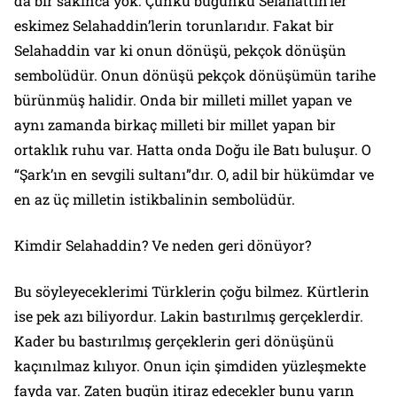
da bir sakınca yok. Çünkü bugünkü Selahattin’ler
eskimez Selahaddin’lerin torunlarıdır. Fakat bir
Selahaddin var ki onun dönüşü, pekçok dönüşün
sembolüdür. Onun dönüşü pekçok dönüşümün tarihe
bürünmüş halidir. Onda bir milleti millet yapan ve
aynı zamanda birkaç milleti bir millet yapan bir
ortaklık ruhu var. Hatta onda Doğu ile Batı buluşur. O
“Şark’ın en sevgili sultanı”dır. O, adil bir hükümdar ve
en az üç milletin istikbalinin sembolüdür.
Kimdir Selahaddin? Ve neden geri dönüyor?
Bu söyleyeceklerimi Türklerin çoğu bilmez. Kürtlerin
ise pek azı biliyordur. Lakin bastırılmış gerçeklerdir.
Kader bu bastırılmış gerçeklerin geri dönüşünü
kaçınılmaz kılıyor. Onun için şimdiden yüzleşmekte
fayda var. Zaten bugün itiraz edecekler bunu yarın