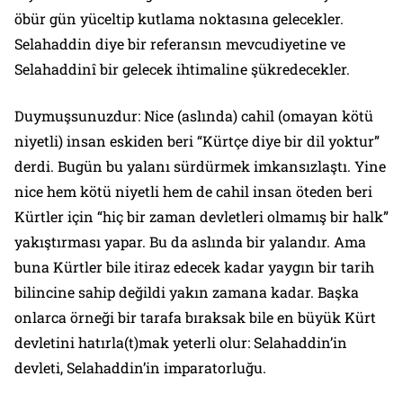
öbür gün yüceltip kutlama noktasına gelecekler.
Selahaddin diye bir referansın mevcudiyetine ve
Selahaddinî bir gelecek ihtimaline şükredecekler.
Duymuşsunuzdur: Nice (aslında) cahil (omayan kötü
niyetli) insan eskiden beri “Kürtçe diye bir dil yoktur”
derdi. Bugün bu yalanı sürdürmek imkansızlaştı. Yine
nice hem kötü niyetli hem de cahil insan öteden beri
Kürtler için “hiç bir zaman devletleri olmamış bir halk”
yakıştırması yapar. Bu da aslında bir yalandır. Ama
buna Kürtler bile itiraz edecek kadar yaygın bir tarih
bilincine sahip değildi yakın zamana kadar. Başka
onlarca örneği bir tarafa bıraksak bile en büyük Kürt
devletini hatırla(t)mak yeterli olur: Selahaddin’in
devleti, Selahaddin’in imparatorluğu.