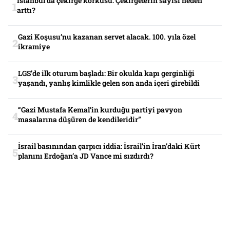
İstanbul’da çekirge korkusu: Çekirgelerin sayısı neden
arttı?
Gazi Koşusu’nu kazanan servet alacak. 100. yıla özel
ikramiye
LGS’de ilk oturum başladı: Bir okulda kapı gerginliği
yaşandı, yanlış kimlikle gelen son anda içeri girebildi
“Gazi Mustafa Kemal’in kurduğu partiyi pavyon
masalarına düşüren de kendileridir”
İsrail basınından çarpıcı iddia: İsrail’in İran’daki Kürt
planını Erdoğan’a JD Vance mi sızdırdı?