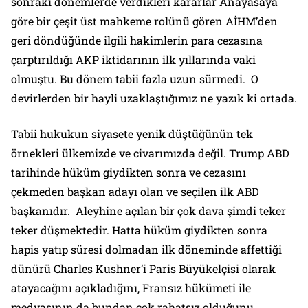
sonraki dönemlerde verdikleri kararlar Anayasaya
göre bir çeşit üst mahkeme rolünü gören AİHM’den
geri döndüğünde ilgili hakimlerin para cezasına
çarptırıldığı AKP iktidarının ilk yıllarında vaki
olmuştu. Bu dönem tabii fazla uzun sürmedi. O
devirlerden bir hayli uzaklaştığımız ne yazık ki ortada.
Tabii hukukun siyasete yenik düştüğünün tek
örnekleri ülkemizde ve civarımızda değil. Trump ABD
tarihinde hüküm giydikten sonra ve cezasını
çekmeden başkan adayı olan ve seçilen ilk ABD
başkanıdır. Aleyhine açılan bir çok dava şimdi teker
teker düşmektedir. Hatta hüküm giydikten sonra
hapis yatıp süresi dolmadan ilk döneminde affettiği
dünürü Charles Kushner’i Paris Büyükelçisi olarak
atayacağını açıkladığını, Fransız hükümeti ile
medyasının da bundan çok rahatsız olduğunu