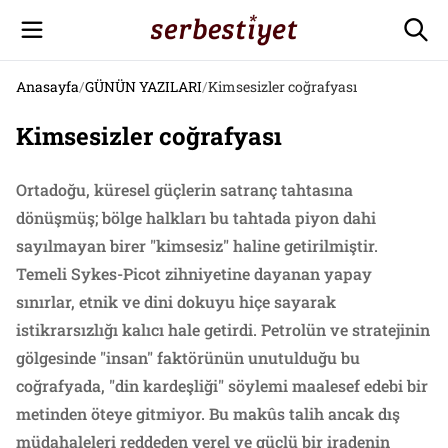
Anasayfa
/
GÜNÜN YAZILARI
/
Kimsesizler coğrafyası
Kimsesizler coğrafyası
Ortadoğu, küresel güçlerin satranç tahtasına
dönüşmüş; bölge halkları bu tahtada piyon dahi
sayılmayan birer "kimsesiz" haline getirilmiştir.
Temeli Sykes-Picot zihniyetine dayanan yapay
sınırlar, etnik ve dini dokuyu hiçe sayarak
istikrarsızlığı kalıcı hale getirdi. Petrolün ve stratejinin
gölgesinde "insan" faktörünün unutulduğu bu
coğrafyada, "din kardeşliği" söylemi maalesef edebi bir
metinden öteye gitmiyor. Bu makûs talih ancak dış
müdahaleleri reddeden yerel ve güçlü bir iradenin