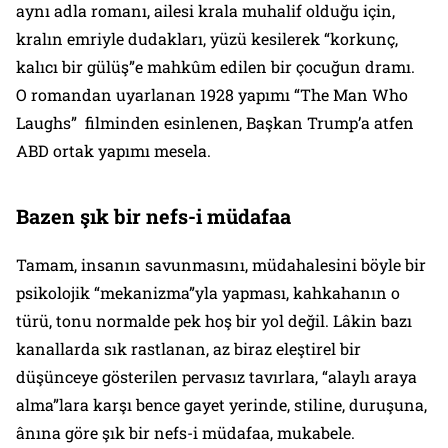
aynı adla romanı, ailesi krala muhalif olduğu için,
kralın emriyle dudakları, yüzü kesilerek “korkunç,
kalıcı bir gülüş”e mahkûm edilen bir çocuğun dramı.
O romandan uyarlanan 1928 yapımı “
The Man Who
Laughs
” filminden esinlenen, Başkan Trump’a atfen
ABD ortak yapımı mesela.
Bazen şık bir nefs-i müdafaa
Tamam, insanın savunmasını, müdahalesini böyle bir
psikolojik “mekanizma”yla yapması, kahkahanın o
türü, tonu normalde pek hoş bir yol değil. Lâkin bazı
kanallarda sık rastlanan, az biraz eleştirel bir
düşünceye gösterilen pervasız tavırlara, “
alaylı
araya
alma”lara karşı bence gayet yerinde, stiline, duruşuna,
ânına göre şık bir nefs-i müdafaa, mukabele.