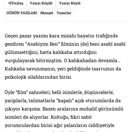
Paylaş
Yazıyı Küçült
Yazıyı Büyüt
GÜNÜN YAZILARI
Manşet
Yazarlar
Geçen pazar yazımı kara mizahı hayatın trafiğinde
gezdiren “
Asabiyim Ben
” filminin (de) beni asabî asabî
gülümsettiğini, hatta kahkaha attırdığını
vurgulayarak bitirmiştim. O kahkahadan devamla…
Kahkaha savunmanın, yeri geldiğinde taarruzun da
psikolojik silahlarından birisi.
Öyle “film” sahneleri, belli isimlerle, düşüncelerle,
yargılarla, talimatlarla “kapalı” açık oturumlarda da
çıkıyor karşıma. Bazen
aralarına
muhalif görünümlü
isimleri de alıyorlar. Koltuğu, fikri sabit
yorumculardan birisi ağır yalanların ciddiyetiyle