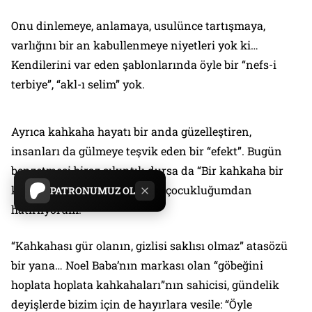
Onu dinlemeye, anlamaya, usulünce tartışmaya,
varlığını bir an kabullenmeye niyetleri yok ki…
Kendilerini var eden şablonlarında öyle bir “nefs-i
terbiye”, “akl-ı selim” yok.
Ayrıca kahkaha hayatı bir anda güzelleştiren,
insanları da gülmeye teşvik eden bir “efekt”. Bugün
benzetmesi biraz sıkıntılı dursa da “Bir kahkaha bir
kilo pirzolaya bedel” deyişini çocukluğumdan
PATRONUMUZ OL
hatırlıyorum.
“Kahkahası gür olanın, gizlisi saklısı olmaz” atasözü
bir yana… Noel Baba’nın markası olan “göbeğini
hoplata hoplata kahkahaları”nın sahicisi, gündelik
deyişlerde bizim için de hayırlara vesile: “Öyle