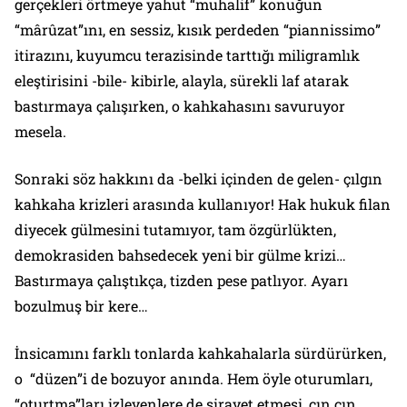
gerçekleri örtmeye yahut “muhalif” konuğun
“mârûzat”ını, en sessiz, kısık perdeden “piannissimo”
itirazını, kuyumcu terazisinde tarttığı miligramlık
eleştirisini -bile- kibirle, alayla, sürekli laf atarak
bastırmaya çalışırken,
o kahkahasını savuruyor
mesela.
Sonraki söz hakkını da -belki içinden de gelen- çılgın
kahkaha krizleri arasında kullanıyor! Hak hukuk filan
diyecek gülmesini tutamıyor, tam özgürlükten,
demokrasiden bahsedecek yeni bir gülme krizi…
Bastırmaya çalıştıkça, tizden pese patlıyor. Ayarı
bozulmuş bir kere…
İnsicamını farklı tonlarda kahkahalarla sürdürürken,
o “düzen”i de bozuyor anında. Hem öyle oturumları,
“oturtma”ları izleyenlere de sirayet etmesi, çın çın