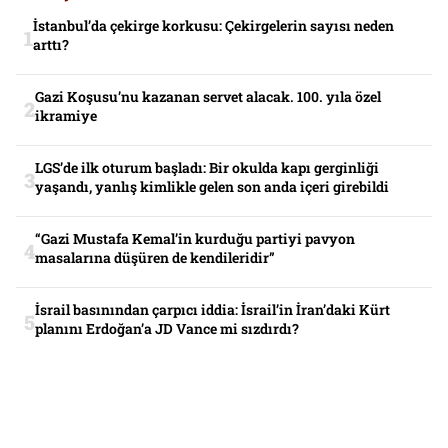
İstanbul’da çekirge korkusu: Çekirgelerin sayısı neden
arttı?
Gazi Koşusu’nu kazanan servet alacak. 100. yıla özel
ikramiye
LGS’de ilk oturum başladı: Bir okulda kapı gerginliği
yaşandı, yanlış kimlikle gelen son anda içeri girebildi
“Gazi Mustafa Kemal’in kurduğu partiyi pavyon
masalarına düşüren de kendileridir”
İsrail basınından çarpıcı iddia: İsrail’in İran’daki Kürt
planını Erdoğan’a JD Vance mi sızdırdı?