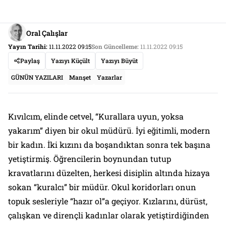
Oral Çalışlar
Yayın Tarihi:
11.11.2022 09:15
Son Güncelleme:
11.11.2022 09:15
Paylaş
Yazıyı Küçült
Yazıyı Büyüt
GÜNÜN YAZILARI
Manşet
Yazarlar
Kıvılcım, elinde cetvel, “Kurallara uyun, yoksa
yakarım” diyen bir okul müdürü. İyi eğitimli, modern
bir kadın. İki kızını da boşandıktan sonra tek başına
yetiştirmiş. Öğrencilerin boynundan tutup
kravatlarını düzelten, herkesi disiplin altında hizaya
sokan “kuralcı” bir müdür. Okul koridorları onun
topuk sesleriyle “hazır ol”a geçiyor. Kızlarını, dürüst,
çalışkan ve dirençli kadınlar olarak yetiştirdiğinden