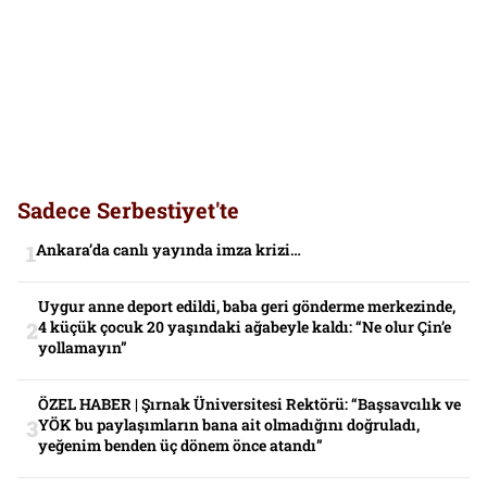
Sadece Serbestiyet'te
Ankara’da canlı yayında imza krizi…
Uygur anne deport edildi, baba geri gönderme merkezinde,
4 küçük çocuk 20 yaşındaki ağabeyle kaldı: “Ne olur Çin’e
yollamayın”
ÖZEL HABER | Şırnak Üniversitesi Rektörü: “Başsavcılık ve
YÖK bu paylaşımların bana ait olmadığını doğruladı,
yeğenim benden üç dönem önce atandı”