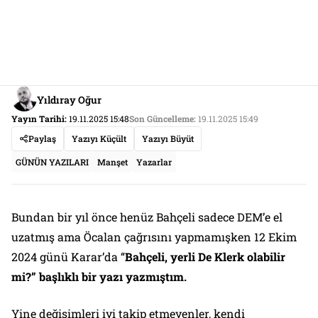
Yıldıray Oğur
Yayın Tarihi:
19.11.2025 15:48
Son Güncelleme:
19.11.2025 15:49
Paylaş
Yazıyı Küçült
Yazıyı Büyüt
GÜNÜN YAZILARI
Manşet
Yazarlar
Bundan bir yıl önce henüz Bahçeli sadece DEM’e el
uzatmış ama Öcalan çağrısını yapmamışken 12 Ekim
2024 günü Karar’da “
Bahçeli, yerli De Klerk olabilir
mi?” başlıklı bir yazı yazmıştım.
Yine değişimleri iyi takip etmeyenler, kendi