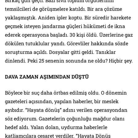
Birkaç gün geçti. Bazı sivil toplum örgütlerinin
temsilcileri de görüşmelere katıldı. Bir ara çözüme
yaklaşmıştık. Aniden ipler koptu. Bir süredir harekete
geçmek isteyen jandarma güçleri hükümeti de ikna
ederek operasyona başladı. 30 kişi öldü. Üzerlerine gaz
dökülen tutuklular yandı. Görevliler hakkında sözde
soruşturma açıldı. Dosyalar gitti geldi. Tanıklar
dinlendi. Peki 25 senenin sonunda ne oldu? Hiçbir şey.
DAVA ZAMAN AŞIMINDAN DÜŞTÜ
Böylece bir suç daha örtbas edilmiş oldu. O dönemin
gazeteleri açısından, yapılan haberler, bir meslek
ayıbıdır. “Hayata dönüş” adını verilen operasyondan
söz ediyorum. Gazetelerin çoğunluğu mağdur olanı
hedef aldı. Yalan dolan, uydurma haberlerle
katliamcılara cesaret verdiler. “Hayata Dönüş