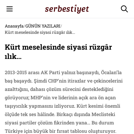
Anasayfa
/
GÜNÜN YAZILARI
/
Kürt meselesinde siyasi rüzgâr ılık…
Kürt meselesinde siyasi rüzgâr
ılık…
2013-2015 arası AK Parti yalnız başınaydı, Öcalan’la
baş başaydı. Şimdi CHP’nin itirazlar ve çekincelerini
azalttığını, dahası çözüm sürecini desteklediğini
görüyoruz; MHP’nin ve liderinin açık ara ön açan
taşıyıcılık yapmasını izliyoruz. Kürt kesimi önemli
ölçüde tek ses hâlinde. Birkaçı dışında Meclisteki
siyasi partiler çözüm fikrinden yana… Bu durum
Türkiye için büyük bir fırsat tablosu oluşturuyor.