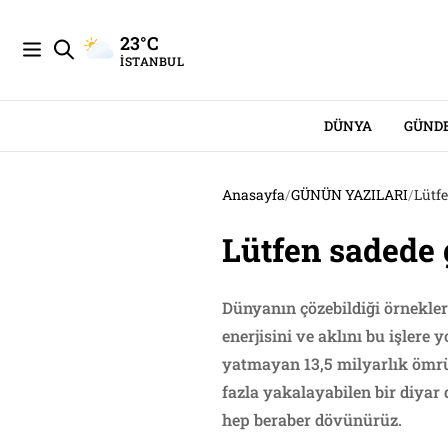
23°C
İSTANBUL
DÜNYA
GÜND
Anasayfa
/
GÜNÜN YAZILARI
/
Lütfe
Lütfen sadede 
Dünyanın çözebildiği örnekle
enerjisini ve aklını bu işlere
yatmayan 13,5 milyarlık ömrü 
fazla yakalayabilen bir diyar d
hep beraber dövünürüz.