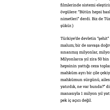
filmlerinde sistemi eleşti
övgülere: “Bütün hepsi bask
nimetleri” derdi. Biz de T
şükür.)
Türkiye’de devletin “şehit”
malum; bir de savaşa doğru
sınanmış milyonlar, milyon
Milyonlarca yıl zira 50 bin
hepsinin yattığı ceza topla
mahkûm ayrı bir çile çekiyor
mahkûmun sürgünü, ailesi a
yatırdık, ne var bunda?” d
manasıyla 1 milyon yıl yat
pek iç açıcı değil.