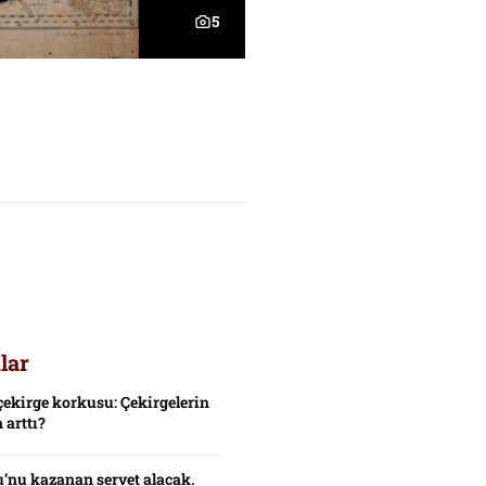
5
lar
çekirge korkusu: Çekirgelerin
 arttı?
’nu kazanan servet alacak.