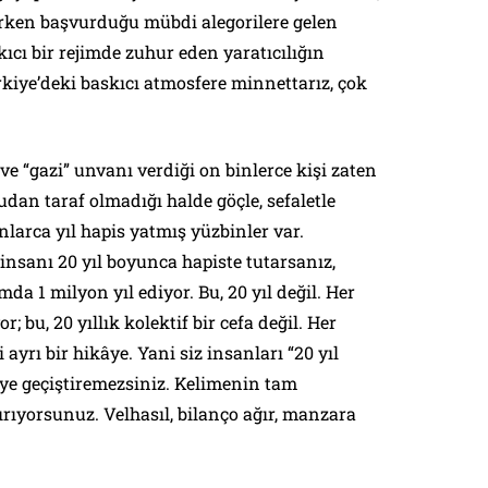
rirken başvurduğu mübdi alegorilere gelen
ıcı bir rejimde zuhur eden yaratıcılığın
ürkiye’deki baskıcı atmosfere minnettarız, çok
 ve “gazi” unvanı verdiği on binlerce kişi zaten
dan taraf olmadığı halde göçle, sefaletle
larca yıl hapis yatmış yüzbinler var.
 insanı 20 yıl boyunca hapiste tutarsanız,
mda 1 milyon yıl ediyor. Bu, 20 yıl değil. Her
; bu, 20 yıllık kolektif bir cefa değil. Her
yrı bir hikâye. Yani siz insanları “20 yıl
iye geçiştiremezsiniz. Kelimenin tam
ırıyorsunuz. Velhasıl, bilanço ağır, manzara