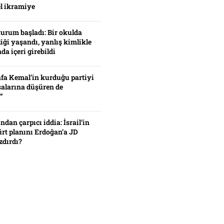
el ikramiye
turum başladı: Bir okulda
iği yaşandı, yanlış kimlikle
da içeri girebildi
fa Kemal’in kurduğu partiyi
alarına düşüren de
”
ından çarpıcı iddia: İsrail’in
ürt planını Erdoğan’a JD
zdırdı?