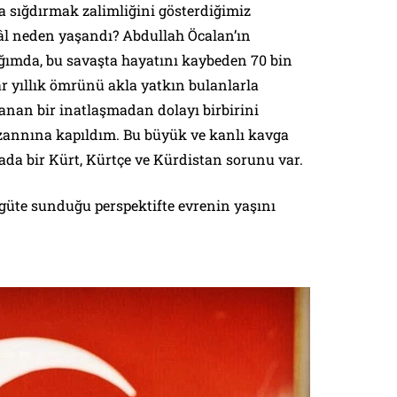
a sığdırmak zalimliğini gösterdiğimiz
âl neden yaşandı? Abdullah Öcalan’ın
ğımda, bu savaşta hayatını kaybeden 70 bin
ar yıllık ömrünü akla yatkın bulanlarla
nan bir inatlaşmadan dolayı birbirini
annına kapıldım. Bu büyük ve kanlı kavga
ada bir Kürt, Kürtçe ve Kürdistan sorunu var.
rgüte sunduğu perspektifte evrenin yaşını