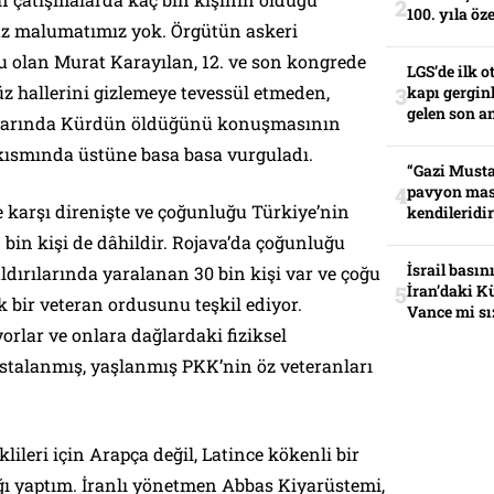
100. yıla öz
z malumatımız yok. Örgütün askeri
 olan Murat Karayılan, 12. ve son kongrede
LGS’de ilk o
 hallerini gizlemeye tevessül etmeden,
kapı gerginl
gelen son an
 civarında Kürdün öldüğünü konuşmasının
ısmında üstüne basa basa vurguladı.
“Gazi Musta
pavyon mas
 karşı direnişte ve çoğunluğu Türkiye’nin
kendileridir
 bin kişi de dâhildir. Rojava’da çoğunluğu
İsrail basın
ldırılarında yaralanan 30 bin kişi var ve çoğu
İran’daki K
 bir veteran ordusunu teşkil ediyor.
Vance mi sı
orlar ve onlara dağlardaki fiziksel
stalanmış, yaşlanmış PKK’nin öz veteranları
lileri için Arapça değil, Latince kökenli bir
ı yaptım. İranlı yönetmen Abbas Kiyarüstemi,