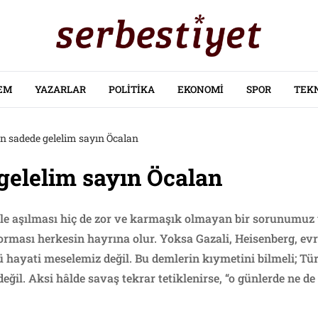
EM
YAZARLAR
POLITIKA
EKONOMI
SPOR
TEK
n sadede gelelim sayın Öcalan
gelelim sayın Öcalan
rle aşılması hiç de zor ve karmaşık olmayan bir sorunumuz
 yorması herkesin hayrına olur. Yoksa Gazali, Heisenberg, ev
hayati meselemiz değil. Bu demlerin kıymetini bilmeli; Tü
eğil. Aksi hâlde savaş tekrar tetiklenirse, “o günlerde ne de 