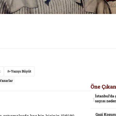
t
Yazıyı Büyüt
Yazarlar
Öne Çıkan
İstanbul’da 
sayısı neden
Gazi Koşusu
en çatışmalarda kaç bin kişinin öldüğü