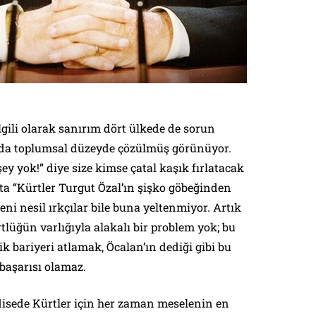
lgili olarak sanırım dört ülkede de sorun
da toplumsal düzeyde çözülmüş görünüyor.
ey yok!” diye size kimse çatal kaşık fırlatacak
atta “Kürtler Turgut Özal’ın şişko göbeğinden
ni nesil ırkçılar bile buna yeltenmiyor. Artık
tlüğün varlığıyla alakalı bir problem yok; bu
k bariyeri atlamak, Öcalan’ın dediği gibi bu
başarısı olamaz.
disede Kürtler için her zaman meselenin en