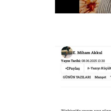
E. Miham Akkul
Yayın Tarihi:
08.06.2025 13:30
Paylaş
Yazıyı Küçül
GÜNÜN YAZILARI
Manşet
Türkiye’de yarım asır sür