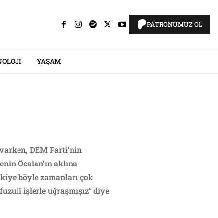
PATRONUMUZ OL
NOLOJI
YAŞAM
 varken, DEM Parti’nin
renin Öcalan’ın aklına
rkiye böyle zamanları çok
fuzulî işlerle uğraşmışız” diye