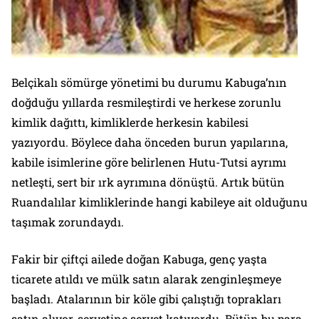
Belçikalı sömürge yönetimi bu durumu Kabuga’nın
doğduğu yıllarda resmileştirdi ve herkese zorunlu
kimlik dağıttı, kimliklerde herkesin kabilesi
yazıyordu. Böylece daha önceden burun yapılarına,
kabile isimlerine göre belirlenen Hutu-Tutsi ayrımı
netleşti, sert bir ırk ayrımına dönüştü. Artık bütün
Ruandalılar kimliklerinde hangi kabileye ait olduğunu
taşımak zorundaydı.
Fakir bir çiftçi ailede doğan Kabuga, genç yaşta
ticarete atıldı ve mülk satın alarak zenginleşmeye
başladı. Atalarının bir köle gibi çalıştığı toprakları
satın alıyor, servetine servet katıyordu. Bütün bu para