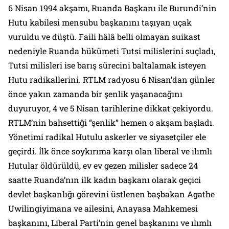
6 Nisan 1994 akşamı, Ruanda Başkanı ile Burundi’nin
Hutu kabilesi mensubu başkanını taşıyan uçak
vuruldu ve düştü. Faili hâlâ belli olmayan suikast
nedeniyle Ruanda hükümeti Tutsi milislerini suçladı,
Tutsi milisleri ise barış sürecini baltalamak isteyen
Hutu radikallerini. RTLM radyosu 6 Nisan’dan günler
önce yakın zamanda bir şenlik yaşanacağını
duyuruyor, 4 ve 5 Nisan tarihlerine dikkat çekiyordu.
RTLM’nin bahsettiği “şenlik” hemen o akşam başladı.
Yönetimi radikal Hutulu askerler ve siyasetçiler ele
geçirdi. İlk önce soykırıma karşı olan liberal ve ılımlı
Hutular öldürüldü, ev ev gezen milisler sadece 24
saatte Ruanda’nın ilk kadın başkanı olarak geçici
devlet başkanlığı görevini üstlenen başbakan Agathe
Uwilingiyimana ve ailesini, Anayasa Mahkemesi
başkanını, Liberal Parti’nin genel başkanını ve ılımlı