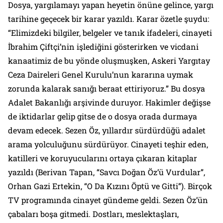
Dosya, yargılamayı yapan heyetin önüne gelince, yargı
tarihine geçecek bir karar yazıldı. Karar özetle şuydu:
“Elimizdeki bilgiler, belgeler ve tanık ifadeleri, cinayeti
İbrahim Çiftçi’nin işlediğini gösterirken ve vicdani
kanaatimiz de bu yönde oluşmuşken, Askeri Yargıtay
Ceza Daireleri Genel Kurulu’nun kararına uymak
zorunda kalarak sanığı beraat ettiriyoruz.” Bu dosya
Adalet Bakanlığı arşivinde duruyor. Hakimler değişse
de iktidarlar gelip gitse de o dosya orada durmaya
devam edecek. Sezen Öz, yıllardır sürdürdüğü adalet
arama yolculuğunu sürdürüyor. Cinayeti teşhir eden,
katilleri ve koruyucularını ortaya çıkaran kitaplar
yazıldı (Berivan Tapan, “Savcı Doğan Öz’ü Vurdular”,
Orhan Gazi Ertekin, “O Da Kızını Öptü ve Gitti”). Birçok
TV programında cinayet gündeme geldi. Sezen Öz’ün
çabaları boşa gitmedi. Dostları, meslektaşları,