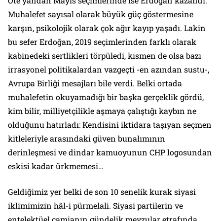
Öte yandan Mayıs seçimlerinde ise Erdoğan kazandı.
Muhalefet sayısal olarak büyük güç göstermesine
karşın, psikolojik olarak çok ağır kayıp yaşadı. Lakin
bu sefer Erdoğan, 2019 seçimlerinden farklı olarak
kabinedeki sertlikleri törpüledi, kısmen de olsa bazı
irrasyonel politikalardan vazgeçti -en azından sustu-,
Avrupa Birliği mesajları bile verdi. Belki ortada
muhalefetin okuyamadığı bir başka gerçeklik gördü,
kim bilir, milliyetçilikle aşmaya çalıştığı kaybın ne
olduğunu hatırladı: Kendisini iktidara taşıyan seçmen
kitleleriyle arasındaki güven bunalımının
derinleşmesi ve dindar kamuoyunun CHP logosundan
eskisi kadar ürkmemesi…
Geldiğimiz yer belki de son 10 senelik kurak siyasi
iklimimizin hâl-i pürmelali. Siyasi partilerin ve
entelektüel camianın gündelik mevzular etrafında