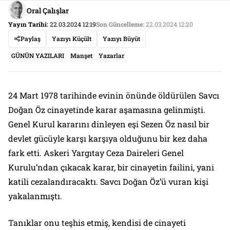
Oral Çalışlar
Yayın Tarihi:
22.03.2024 12:19
Son Güncelleme:
22.03.2024 12:20
Paylaş
Yazıyı Küçült
Yazıyı Büyüt
GÜNÜN YAZILARI
Manşet
Yazarlar
24 Mart 1978 tarihinde evinin önünde öldürülen Savcı
Doğan Öz cinayetinde karar aşamasına gelinmişti.
Genel Kurul kararını dinleyen eşi Sezen Öz nasıl bir
devlet gücüyle karşı karşıya olduğunu bir kez daha
fark etti. Askeri Yargıtay Ceza Daireleri Genel
Kurulu’ndan çıkacak karar, bir cinayetin failini, yani
katili cezalandıracaktı. Savcı Doğan Öz’ü vuran kişi
yakalanmıştı.
Tanıklar onu teşhis etmiş, kendisi de cinayeti