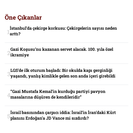
Öne Çıkanlar
İstanbul’da çekirge korkusu: Çekirgelerin sayısı neden
arttı?
Gazi Koşusu’nu kazanan servet alacak. 100. yıla özel
ikramiye
LGS’de ilk oturum başladı: Bir okulda kapı gerginliği
yaşandı, yanlış kimlikle gelen son anda içeri girebildi
“Gazi Mustafa Kemal’in kurduğu partiyi pavyon
masalarına düşüren de kendileridir”
İsrail basınından çarpıcı iddia: İsrail’in İran’daki Kürt
planını Erdoğan’a JD Vance mi sızdırdı?