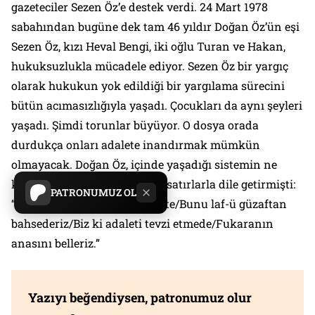
gazeteciler Sezen Öz’e destek verdi. 24 Mart 1978
sabahından bugüne dek tam 46 yıldır Doğan Öz’ün eşi
Sezen Öz, kızı Heval Bengi, iki oğlu Turan ve Hakan,
hukuksuzlukla mücadele ediyor. Sezen Öz bir yargıç
olarak hukukun yok edildiği bir yargılama sürecini
bütün acımasızlığıyla yaşadı. Çocukları da aynı şeyleri
yaşadı. Şimdi torunlar büyüyor. O dosya orada
durdukça onları adalete inandırmak mümkün
olmayacak. Doğan Öz, içinde yaşadığı sistemin ne
kadar adaletsiz olduğunu şu satırlarla dile getirmişti:
PATRONUMUZ OL
“Bin ibadet bedeldir bir adalete/Bunu laf-ü güzaftan
bahsederiz/Biz ki adaleti tevzi etmede/Fukaranın
anasını belleriz.”
Yazıyı beğendiysen, patronumuz olur