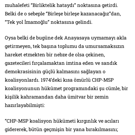
muhalefeti “Birliktelik hataydı” noktasına getirdi.
Belki de o sebeple “Birleşe birleşe kazanacağız”dan,
“Tek yol İmamoğlu” noktasına gelindi.
Oysa belki de bugüne dek Anayasaya uymamayı akla
getirmeyen, tek başına toplumu da umursamaksızın
hareket etmekten bir nebze de olsa çekinen,
gazetecileri fırçalamaktan imtina eden ve sandık
demokrasisinin güçlü kalmasını sağlayan o
koalisyonlardı. 1974’deki kısa ömürlü CHP-MSP
koalisyonunun hükûmet programındaki şu cümle, bir
kişilik kahramandan daha ümitvar bir zemin
hazırlayabilmişti:
“CHP-MSP koalisyon hükümeti kırgınlık ve acıları
gidererek, bütün geçmişin bir yana bırakılmasını;