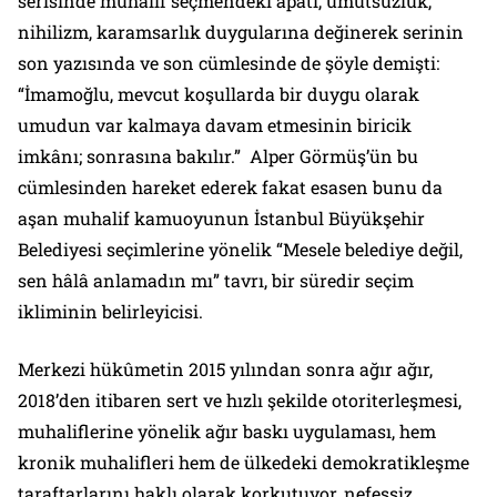
serisinde muhalif seçmendeki apati, umutsuzluk,
nihilizm, karamsarlık duygularına değinerek serinin
son yazısında ve son cümlesinde de şöyle demişti:
“İmamoğlu, mevcut koşullarda bir duygu olarak
umudun var kalmaya davam etmesinin biricik
imkânı; sonrasına bakılır.” Alper Görmüş’ün bu
cümlesinden hareket ederek fakat esasen bunu da
aşan muhalif kamuoyunun İstanbul Büyükşehir
Belediyesi seçimlerine yönelik “Mesele belediye değil,
sen hâlâ anlamadın mı” tavrı, bir süredir seçim
ikliminin belirleyicisi.
Merkezi hükûmetin 2015 yılından sonra ağır ağır,
2018’den itibaren sert ve hızlı şekilde otoriterleşmesi,
muhaliflerine yönelik ağır baskı uygulaması, hem
kronik muhalifleri hem de ülkedeki demokratikleşme
taraftarlarını haklı olarak korkutuyor, nefessiz