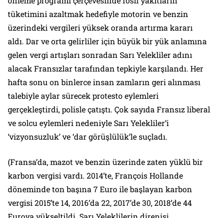
önleme programı çerçevesinde fosil yakıtların
tüketimini azaltmak hedefiyle motorin ve benzin
üzerindeki vergileri yüksek oranda artırma kararı
aldı. Dar ve orta gelirliler için büyük bir yük anlamına
gelen vergi artışları sonradan Sarı Yelekliler adını
alacak Fransızlar tarafından tepkiyle karşılandı. Her
hafta sonu on binlerce insan zamların geri alınması
talebiyle aylar sürecek protesto eylemleri
gerçekleştirdi, polisle çatıştı. Çok sayıda Fransız liberal
ve solcu eylemleri nedeniyle Sarı Yelekliler’i
‘vizyonsuzluk’ ve ‘dar görüşlülük’le suçladı.
(Fransa’da, mazot ve benzin üzerinde zaten yüklü bir
karbon vergisi vardı. 2014’te, François Hollande
döneminde ton başına 7 Euro ile başlayan karbon
vergisi 2015’te 14, 2016’da 22, 2017’de 30, 2018’de 44
Euroya yükseltildi. Sarı Yeleklilerin direnişi