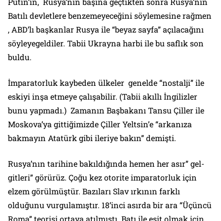
Putin’in, Rusya’nın başına geçtikten sonra Rusya’nın
Batılı devletlere benzemeyeceğini söylemesine rağmen
, ABD’lı başkanlar Rusya ile “beyaz sayfa” açılacağını
söyleyegeldiler. Tabii Ukrayna harbi ile bu saflık son
buldu.
İmparatorluk kaybeden ülkeler genelde “nostalji” ile
eskiyi inşa etmeye çalışabilir. (Tabii akıllı İngilizler
bunu yapmadı.) Zamanın Başbakanı Tansu Çiller ile
Moskova’ya gittiğimizde Çiller Yeltsin’e “arkanıza
bakmayın Atatürk gibi ileriye bakın” demişti.
Rusya’nın tarihine bakıldığında hemen her asır” gel-
gitleri” görürüz. Çoğu kez otorite imparatorluk için
elzem görülmüştür. Bazıları Slav ırkının farklı
olduğunu vurgulamıştır. 18’inci asırda bir ara “Üçüncü
Roma” teorisi ortaya atılmıştı. Batı ile eşit olmak için