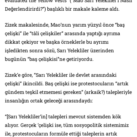
evaluated the Yellow Vests” (“Mao Sarı Yelekliler’i Nasıl
Değerlendirirdi?”) başlıklı bir makale kaleme aldı.
Zizek makalesinde, Mao’nun yarım yüzyıl önce “baş
çelişki” ile “tâli çelişkiler” arasında yaptığı ayrıma
dikkat çekiyor ve başka örneklerle bu ayrımı
işledikten sonra sözü, Sarı Yelekliler üzerinden
bugünün “baş çelişkisi”ne getiriyordu.
Zizek’e göre, “Sarı Yelekliler ile devlet arasındaki
çelişki” ikincildi. Baş çelişki ise protestocuların “artık
gündem teşkil etmemesi gereken” (arkaik?) talepleriyle
insanlığın ortak geleceği arasındaydı:
“[Sarı Yelekliler’in] talepleri mevcut sistemden kök
alıyor. Gerçek ‘çelişki ise, tüm sosyopolitik sistemimiz
ile, protestocuların formüle ettiği taleplerin artık