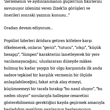
‘ilerlemenin ve aydınlanmanın güçleri’nin fikirlerini
savunuyor izlenimi veren Zizek’in görüşleri ve
önerileri sonraki yazının konusu…”
Oradan devam ediyorum…
Popülist liderleri iktidara getiren kitlelere karşı
öfkelenerek, onların “gerici”, “tutucu”, “ırkçı”, “küçük
hesapçı”, “lümpen” karakterini lanetleyerek bir yere
varılamayacağını; uluslararası düzeyde mâkes
bulmuş bu kadar yaygın bir olgu karşısında ilk anda
sadece tepkisel bir karşılık vermenin bir ölçüde
anlaşılabileceğini, fakat artık alay etmeyi,
küçümsemeyi bir tarafa bırakıp “bu nasıl oluyor”, “bu
neden oluyor” sorularıyla halleşme cesaretini
gösterebilmemiz gerektiğini kayda geçirmek amacıyla
başladığım popülizm yazılarının başlangıcının