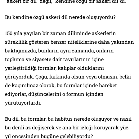
“askerî bir dil” değil, “kendine özgü bir askerî dil”di.
Bu kendine özgü askerî dil nerede oluşuyordu?
150 yıla yayılan bir zaman diliminde askerlerin
süreklilik gösteren benzer niteliklerine daha yakından
baktığımızda, bunların aynı zamanda, onların
topluma ve siyasete dair tavırlarının içine
yerleştirildiği
form
lar, kalıplar olduklarını
görüyorduk. Çoğu, farkında olsun veya olmasın, belki
de kaçınılmaz olarak, bu formlar içinde hareket
ediyorlar, düşüncelerini o formun içinden
yürütüyorlardı.
Bu dil, bu formlar, bu habitus nerede oluşuyor ve nasıl
bu denli az değişerek ve ana bir izleği koruyarak yüz
yıl öncesinden bugüne gelebiliyordu?