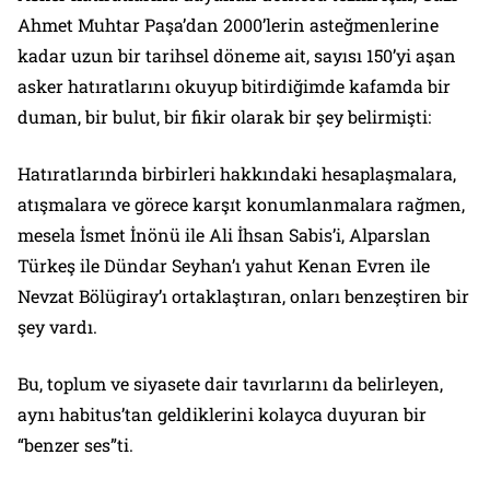
Ahmet Muhtar Paşa’dan 2000’lerin asteğmenlerine
kadar uzun bir tarihsel döneme ait, sayısı 150’yi aşan
asker hatıratlarını okuyup bitirdiğimde kafamda bir
duman, bir bulut, bir fikir olarak bir şey belirmişti:
Hatıratlarında birbirleri hakkın­daki hesaplaşmalara,
atışmalara ve görece karşıt konumlanmalara rağmen,
mesela İsmet İnönü ile Ali İhsan Sabis’i, Alparslan
Türkeş ile Dündar Seyhan’ı yahut Kenan Evren ile
Nevzat Bölügiray’ı ortaklaştıran, onları benzeştiren bir
şey vardı.
Bu, toplum ve si­yasete dair tavırlarını da belirleyen,
aynı habitus’tan geldiklerini kolayca duyuran bir
“benzer ses”ti.