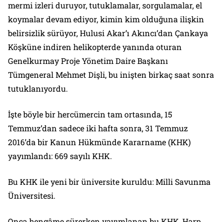
mermi izleri duruyor, tutuklamalar, sorgulamalar, el
koymalar devam ediyor, kimin kim olduğuna ilişkin
belirsizlik sürüyor, Hulusi Akar’ı Akıncı’dan Çankaya
Köşküne indiren helikopterde yanında oturan
Genelkurmay Proje Yönetim Daire Başkanı
Tümgeneral Mehmet Dişli, bu inişten birkaç saat sonra
tutuklanıyordu.
İşte böyle bir hercümercin tam ortasında, 15
Temmuz’dan sadece iki hafta sonra, 31 Temmuz
2016’da bir Kanun Hükmünde Kararname (KHK)
yayımlandı: 669 sayılı KHK.
Bu KHK ile yeni bir üniversite kuruldu: Milli Savunma
Üniversitesi.
Onca hengâme sürerken yayımlanan bu KHK, Harp