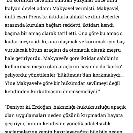
İtalyan devlet adamı Makyavel vermişti. Makyavel,
ünlü eseri Prens’te, iktidarla ahlakî ve dinî değerler
arasında kurulan bağları reddetti, iktidarı kendi
başına bir amaç olarak tarif etti. Ona göre bu amaç o
kadar meşru idi ki, ona ulaşmak ve korumak için baş
vurulacak bütün araçları da otomatik olarak meşru
hale getiriyordu. Makyavel’e göre iktidar sahibinin
kullanması meşru olan araçların başında da ‘korku’
geliyordu; yönetilenler ‘hükümdar’dan korkmalıydı…
Yine Makyavel’e göre bir hükümdar sevilmeyi değil
kendinden korkulmasını önemsemeliydi.”
“Deniyor ki, Erdoğan, haksızlığı-hukuksuzluğu apaçık
olan uygulamaları neden gözünü kırpmadan hayata
geçiriyor, bunun kendisine yönelik adaletsizlik
suçlamalarına zemin hazırlayacağını bile bile neden