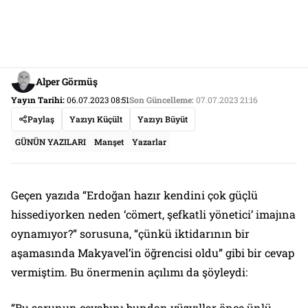
Alper Görmüş
Yayın Tarihi:
06.07.2023 08:51
Son Güncelleme:
07.07.2023 21:16
Paylaş
Yazıyı Küçült
Yazıyı Büyüt
GÜNÜN YAZILARI
Manşet
Yazarlar
Geçen yazıda “Erdoğan hazır kendini çok güçlü
hissediyorken neden ‘cömert, şefkatli yönetici’ imajına
oynamıyor?” sorusuna, “çünkü iktidarının bir
aşamasında Makyavel’in öğrencisi oldu” gibi bir cevap
vermiştim. Bu önermenin açılımı da şöyleydi:
“Bu sorunun cevabını bundan yüzyıllar önce ünlü