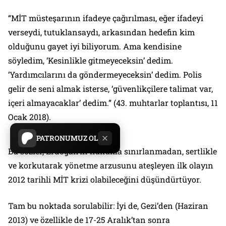
“MİT müsteşarının ifadeye çağırılması, eğer ifadeyi
verseydi, tutuklansaydı, arkasından hedefin kim
olduğunu gayet iyi biliyorum. Ama kendisine
söyledim, ‘Kesinlikle gitmeyeceksin’ dedim.
‘Yardımcılarını da göndermeyeceksin’ dedim. Polis
gelir de seni almak isterse, ‘güvenlikçilere talimat var,
içeri almayacaklar’ dedim.” (43. muhtarlar toplantısı, 11
Ocak 2018).
PATRONUMUZ OL
Bu sözler, Erdoğan’ın hukukla sınırlanmadan, sertlikle
ve korkutarak yönetme arzusunu ateşleyen ilk olayın
2012 tarihli MİT krizi olabileceğini düşündürtüyor.
Tam bu noktada sorulabilir: İyi de, Gezi’den (Haziran
2013) ve özellikle de 17-25 Aralık’tan sonra