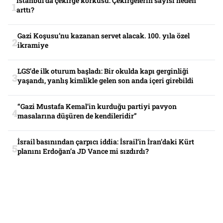
İstanbul’da çekirge korkusu: Çekirgelerin sayısı neden
arttı?
Gazi Koşusu’nu kazanan servet alacak. 100. yıla özel
ikramiye
LGS’de ilk oturum başladı: Bir okulda kapı gerginliği
yaşandı, yanlış kimlikle gelen son anda içeri girebildi
“Gazi Mustafa Kemal’in kurduğu partiyi pavyon
masalarına düşüren de kendileridir”
İsrail basınından çarpıcı iddia: İsrail’in İran’daki Kürt
planını Erdoğan’a JD Vance mi sızdırdı?