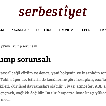
EM
YAZARLAR
POLITIKA
EKONOMI
SPOR
TEK
iye’nin Trump sorunsalı
rump sorunsalı
 kavga” değil çözüm ve denge, yani bölgenin ve insanlığın t
abii süper devletlerin de kendilerine göre hesapları, zaaflar
epkileri, dürtüsel davranışları olabilir. Siyasi atmosferi ABD 
geçmek, sağlıklı değildir. Bu tür “emperyalizme karşı yükse
rmedi.