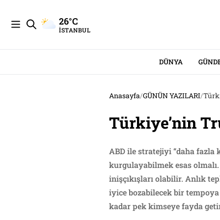
26°C
İSTANBUL
DÜNYA
GÜND
Anasayfa
/
GÜNÜN YAZILARI
/
Türk
Türkiye’nin T
ABD ile stratejiyi “daha fazla
kurgulayabilmek esas olmalı. T
inişçıkışları olabilir. Anlık t
iyice bozabilecek bir tempoya 
kadar pek kimseye fayda geti