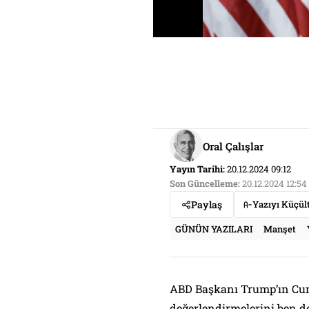
Oral Çalışlar
Yayın Tarihi:
20.12.2024 09:12
Son Güncelleme:
20.12.2024 12:54
Paylaş
Yazıyı Küçül
GÜNÜN YAZILARI
Manşet
ABD Başkanı Trump’ın Cum
değerlendirmelerini ben d