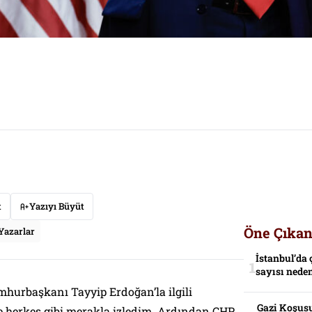
t
Yazıyı Büyüt
Öne Çıkan
Yazarlar
İstanbul’da 
sayısı neden
hurbaşkanı Tayyip Erdoğan’la ilgili
Gazi Koşusu
e herkes gibi merakla izledim. Ardından CHP