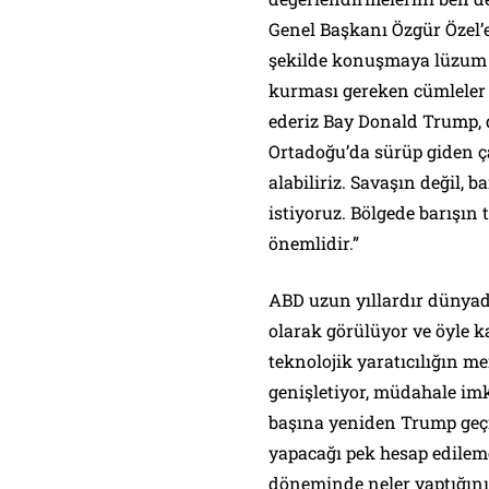
Genel Başkanı Özgür Özel’e
şekilde konuşmaya lüzum y
kurması gereken cümleler b
ederiz Bay Donald Trump, 
Ortadoğu’da sürüp giden ça
alabiliriz. Savaşın değil,
istiyoruz. Bölgede barışın
önemlidir.”
ABD uzun yıllardır dünya
olarak görülüyor ve öyle k
teknolojik yaratıcılığın m
genişletiyor, müdahale imk
başına yeniden Trump geçm
yapacağı pek hesap edilem
döneminde neler yaptığını,