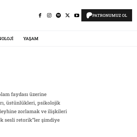
PATRONUMUZ OL
NOLOJI
YAŞAM
oplam faydası üzerine
ı, üstünlükleri, psikolojik
aleyhine zorlamak ve ilişkileri
k sesli retorik”ler şimdiye