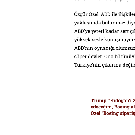
Özgür Özel, ABD ile ilişkil
yaklaşımda bulunmaz diye
ABD’ye yeteri kadar sert 
yüksek sesle konuşmuyorsu
ABD’nin oynadığı olumsuz 
süper devlet. Ona bütünüy
Türkiye’nin çıkarına değil
Trump: “Erdoğan’ı 2
edeceğim, Boeing al
Özel “Boeing sipari
istediler” demişti