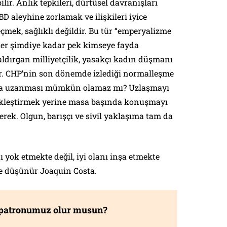
bilir. Anlık tepkileri, dürtüsel davranışları
ABD aleyhine zorlamak ve ilişkileri iyice
çmek, sağlıklı değildir. Bu tür “emperyalizme
”ler şimdiye kadar pek kimseye fayda
 saldırgan milliyetçilik, yasakçı kadın düşmanı
yor. CHP’nin son dönemde izlediği normalleşme
ya da uzanması mümkün olamaz mı? Uzlaşmayı
ikleştirmek yerine masa başında konuşmayı
erek. Olgun, barışçı ve sivil yaklaşıma tam da
ı yok etmekte değil, iyi olanı inşa etmekte
 ve düşünür Joaquin Costa.
 patronumuz olur musun?