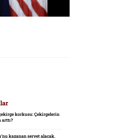
lar
çekirge korkusu: Çekirgelerin
 arttı?
’nu kazanan servet alacak.