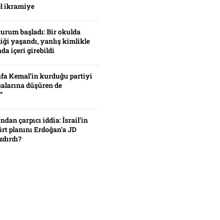
el ikramiye
turum başladı: Bir okulda
iği yaşandı, yanlış kimlikle
da içeri girebildi
fa Kemal’in kurduğu partiyi
alarına düşüren de
”
ından çarpıcı iddia: İsrail’in
ürt planını Erdoğan’a JD
zdırdı?