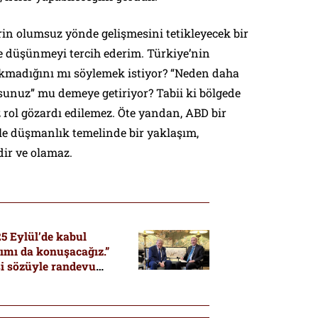
erin olumsuz yönde gelişmesini tetikleyecek bir
 düşünmeyi tercih ederim. Türkiye’nin
çıkmadığını mı söylemek istiyor? “Neden daha
nuz” mu demeye getiriyor? Tabii ki bölgede
rol gözardı edilemez. Öte yandan, ABD bir
le düşmanlık temelinde bir yaklaşım,
dir ve olamaz.
5 Eylül’de kabul
ımı da konuşacağız.”
şi sözüyle randevu