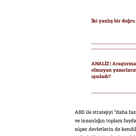
İki yanlış bir doğr
ANALİZ | Araştırmacı gazeteci Taraf’ın
olmayan yazarların
ışınladı?
ABD ile stratejiyi “daha f
ve insanlığın toplam fayda
süper devletlerin de kendil