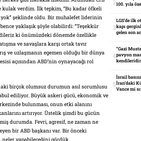
100. yıla öz
 kulak verdim. İlk tepkim, “Bu kadar öfkeli
ok” şeklinde oldu. Bir muhalefet liderinin
LGS’de ilk o
ence yaklaşık şöyle olabilirdi: “Teşekkür
kapı gerginl
gelen son an
dileriz ki önümüzdeki dönemde özellikle
tışma ve savaşlara karşı ortak tavır
“Gazi Musta
 barış ve uzlaşmanın egemen olduğu bir dünya
pavyon mas
kendileridir
 tesisi açısından ABD’nin oynayacağı rol
İsrail basın
İran’daki K
daki birçok olumsuz durumun asıl sorumlusu
Vance mi sı
abul ediliyor. Büyük askeri gücü, ekonomik ve
erkezinde bulunması, onun etki alanını
anlarını artırıyor. Üstelik şimdi bu gücün
iş durumda. Fevri, agresif, ne zaman ne
eyen bir ABD başkanı var. Bir önceki
 neler yapabileceğini gördük.