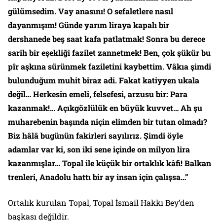
gülümsedim. Vay anasını! O sefaletlere nasıl
dayanmışım! Günde yarım liraya kapalı bir
dershanede beş saat kafa patlatmak! Sonra bu derece
sarih bir eşekliği fazilet zannetmek! Ben, çok şükür bu
pîr aşkına sürünmek faziletini kaybettim. Vâkıa şimdi
bulunduğum muhit biraz adi. Fakat katiyyen ukala
değil… Herkesin emeli, felsefesi, arzusu bir: Para
kazanmak!… Açıkgözlülük en büyük kuvvet… Ah şu
muharebenin başında niçin elimden bir tutan olmadı?
Biz hâlâ bugünün fakirleri sayılırız. Şimdi öyle
adamlar var ki, son iki sene içinde on milyon lira
kazanmışlar… Topal ile küçük bir ortaklık kâfi! Balkan
trenleri, Anadolu hattı bir ay insan için çalışsa…”
Ortalık kurulan Topal, Topal İsmail Hakkı Bey’den
başkası değildir.