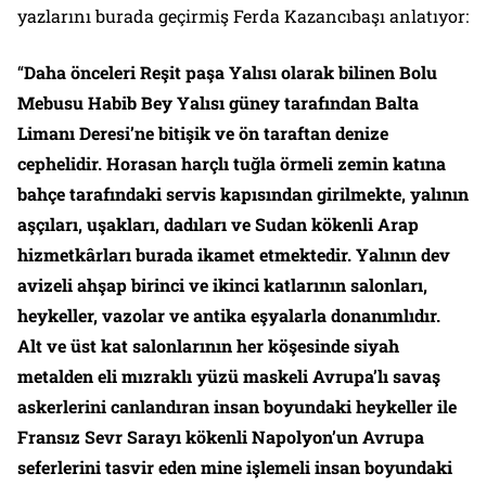
yazlarını burada geçirmiş Ferda Kazancıbaşı anlatıyor:
“
Daha önceleri Reşit paşa Yalısı olarak bilinen Bolu
Mebusu Habib Bey Yalısı güney tarafından Balta
Limanı Deresi’ne bitişik ve ön taraftan denize
cephelidir. Horasan harçlı tuğla örmeli zemin katına
bahçe tarafındaki servis kapısından girilmekte, yalının
aşçıları, uşakları, dadıları ve Sudan kökenli Arap
hizmetkârları burada ikamet etmektedir. Yalının dev
avizeli ahşap birinci ve ikinci katlarının salonları,
heykeller, vazolar ve antika eşyalarla donanımlıdır.
Alt ve üst kat salonlarının her köşesinde siyah
metalden eli mızraklı yüzü maskeli Avrupa’lı savaş
askerlerini canlandıran insan boyundaki heykeller ile
Fransız Sevr Sarayı kökenli Napolyon’un Avrupa
seferlerini tasvir eden mine işlemeli insan boyundaki