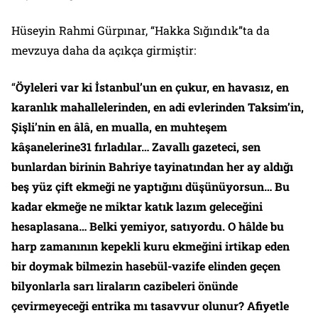
Hüseyin Rahmi Gürpınar, “Hakka Sığındık”ta da
mevzuya daha da açıkça girmiştir:
“
Öyleleri var ki İstanbul’un en çukur, en havasız, en
karanlık mahallelerinden, en adi evlerinden Taksim’in,
Şişli’nin en âlâ, en mualla, en muhteşem
kâşanelerine31 fırladılar… Zavallı gazeteci, sen
bunlardan birinin Bahriye tayinatından her ay aldığı
beş yüz çift ekmeği ne yaptığını düşünüyorsun… Bu
kadar ekmeğe ne miktar katık lazım geleceğini
hesaplasana… Belki yemiyor, satıyordu. O hâlde bu
harp zamanının kepekli kuru ekmeğini irtikap eden
bir doymak bilmezin hasebül-vazife elinden geçen
bilyonlarla sarı liraların cazibeleri önünde
çevirmeyeceği entrika mı tasavvur olunur? Afiyetle