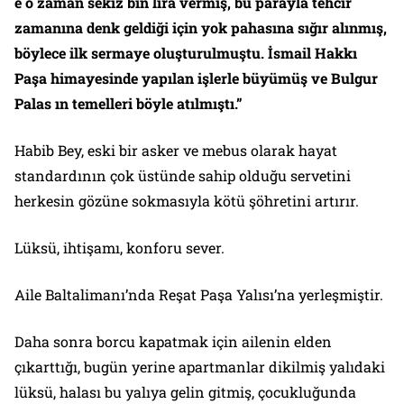
e o zaman sekiz bin lira vermiş, bu parayla tehcir
zamanına denk geldiği için yok pahasına sığır alınmış,
böylece ilk sermaye oluşturulmuştu. İsmail Hakkı
Paşa himayesinde yapılan işlerle büyümüş ve Bulgur
Palas ın temelleri böyle atılmıştı.”
Habib Bey, eski bir asker ve mebus olarak hayat
standardının çok üstünde sahip olduğu servetini
herkesin gözüne sokmasıyla kötü şöhretini artırır.
Lüksü, ihtişamı, konforu sever.
Aile Baltalimanı’nda Reşat Paşa Yalısı’na yerleşmiştir.
Daha sonra borcu kapatmak için ailenin elden
çıkarttığı, bugün yerine apartmanlar dikilmiş yalıdaki
lüksü, halası bu yalıya gelin gitmiş, çocukluğunda