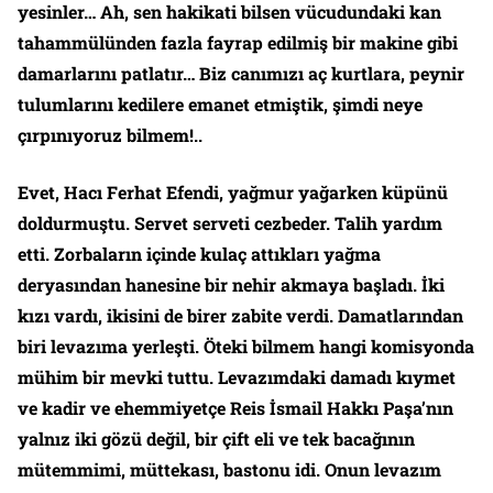
yesinler… Ah, sen hakikati bilsen vücudundaki kan
tahammülünden fazla fayrap edilmiş bir makine gibi
damarlarını patlatır… Biz canımızı aç kurtlara, peynir
tulumlarını kedilere emanet etmiştik, şimdi neye
çırpınıyoruz bilmem!..
Evet, Hacı Ferhat Efendi, yağmur yağarken küpünü
doldurmuştu. Servet serveti cezbeder. Talih yardım
etti. Zorbaların içinde kulaç attıkları yağma
deryasından hanesine bir nehir akmaya başladı. İki
kızı vardı, ikisini de birer zabite verdi. Damatlarından
biri levazıma yerleşti. Öteki bilmem hangi komisyonda
mühim bir mevki tuttu. Levazımdaki damadı kıymet
ve kadir ve ehemmiyetçe Reis İsmail Hakkı Paşa’nın
yalnız iki gözü değil, bir çift eli ve tek bacağının
mütemmimi, müttekası, bastonu idi. Onun levazım