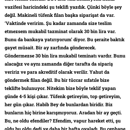
vazifesi haricindeki şu teklifi yazdık. Çünki böyle şey
değil. Makineli tüfenk filan başka siparişat da var.
‘Vaktinde veririm. Şu kadar zamanda size teslim
etmezsem mukabil tazminat olarak 30 bin lira var.
Bunu da bankaya yatırıyorum’ diyor. Bu şeraite baktık
gayet müsait. Bir ay zarfında gönderecek.
Göndermezse 30 bin lira mukabil teminatı vardır. Bunu
alacağız ve aynı zamanda diğer tarafta da sipariş
veririz ve para akreditif olarak verilir. Yahut da
göndermek filan değil. Bu bir tüccar sıfatıle bize
teklifte bulunuyor.
Nitekim bize böyle teklif yapan
günde 4-5 kişi çıkar. Tüfenk getireyim, top getireyim,
her gün çıkar. Habib Bey de bunlardan biridir. Biz
bunların hiç birine karışmıyoruz. Aradan bir ay geçti.
Bu, ne oldu efendiler? Efendim, vapur hareket etti, şu
oldu bu oldu dedi ve daha bir hafta oyaladı. Bu cephane