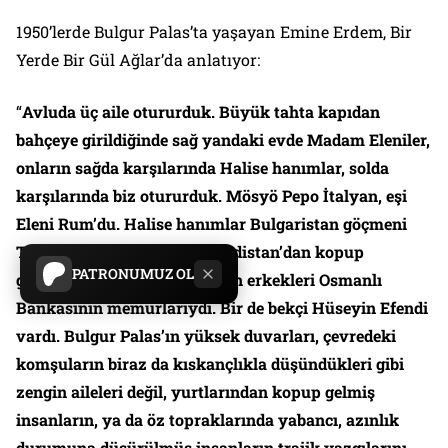
1950’lerde Bulgur Palas’ta yaşayan Emine Erdem, Bir
Yerde Bir Gül Ağlar’da anlatıyor:
“
Avluda üç aile otururduk. Büyük tahta kapıdan
bahçeye girildiğinde sağ yandaki evde Madam Eleniler,
onların sağda karşılarında Halise hanımlar, solda
karşılarında biz otururduk. Mösyö Pepo İtalyan, eşi
Eleni Rum’du. Halise hanımlar Bulgaristan göçmeni
Türklerdi. Bizimkiler ise Kürdistan’dan kopup
PATRONUMUZ OL
gelmişlerdi İstanbul’a. Ailenin erkekleri Osmanlı
Bankasının memurlarıydı. Bir de bekçi Hüseyin Efendi
vardı. Bulgur Palas’ın yüksek duvarları, çevredeki
komşuların biraz da kıskançlıkla düşündükleri gibi
zengin aileleri değil, yurtlarından kopup gelmiş
insanların, ya da öz topraklarında yabancı, azınlık
durumuna düşürülmüş insanların trajik yazgılarını,