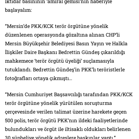
İktidar basınının ‘amiral gemisi’nin haberiyle
başlayalım:
“Mersin’de PKK/KCK terör örgütüne yönelik
düzenlenen operasyonda gözaltına alınan CHP’li
Mersin Büyükşehir Belediyesi Basın Yayın ve Halkla
İlişkiler Daire Başkanı Bedrettin Gündeş çıkarıldığı
mahkemece ‘terör örgütü üyeliği’ suçlamasıyla
tutuklandı. Bedrettin Gündeş’in PKK’lı teröristlerle
fotoğrafları ortaya çıkmıştı…
“Mersin Cumhuriyet Başsavcılığı tarafından PKK/KCK
terör örgütüne yönelik yürütülen soruşturma
çerçevesinde verilen talimat üzerine harekete geçen
500 polis, terör örgütü PKK’nın ildeki faaliyetlerinde
bulundukları ve örgüt ile iltisaklı oldukları belirlenen
30 şüpheliye yönelik adreslere baskınlar yaptı.”