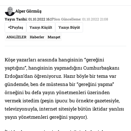
Alper Görmüş
Yayın Tarihi:
01.10.2022 16:17
Son Güncelleme:
01.10.2022 21:08
Paylaş
Yazıyı Küçült
Yazıyı Büyüt
ANALİZLER
Haberler
Manşet
Köşe yazarları arasında hangisinin “gereğini
yaptığını”, hangisinin yapmadığını Cumhurbaşkanı
Erdoğan’dan öğreniyoruz. Hazır böyle bir tema var
gündemde, ben de müstesna bir “gereğini yapma”
örneğini bu defa yayın yönetmenleri üzerinden
vermek istedim (peşin ipucu: bu örnekte gazetesiyle,
televizyonuyla, internet sitesiyle bütün iktidar yanlısı
yayın yönetmenleri gereğini yapıyor).